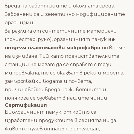
вреда на работниците и околната среда.
Забранени са и генетично модифицираните
организми.
За разлика от синтетичните материали
(полиестер, руно), органичният памук
не
отделя пластмасови микрофибри
по време
на измиване. Тъй като пречиствателните
станции не могат да се справят с тези
микровлакна, те се оказват в реки и морета,
замърсявайки водата и почвата,
причинявайки вреда на животните и
понякога се озовават в нашите чинии.
Сертификация
Биологичният памук, от който са
изработени продуктите в серията ни за
живот с нулев отпадък, е отгледан,