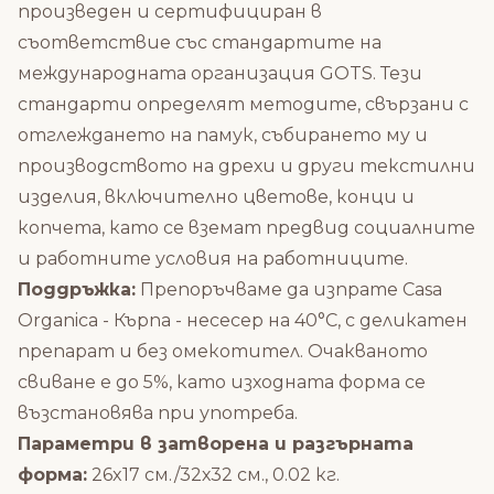
произведен и сертифициран в
съответствие със стандартите на
международната организация GOTS. Тези
стандарти определят методите, свързани с
отглеждането на памук, събирането му и
производството на дрехи и други текстилни
изделия, включително цветове, конци и
копчета, като се вземат предвид социалните
и работните условия на работниците.
Поддръжка:
Препоръчваме да изпрате Casa
Organica - Кърпа - несесер на 40°C, с деликатен
препарат и без омекотител. Очакваното
свиване е до 5%, като изходната форма се
възстановява при употреба.
Параметри в затворена и разгърната
форма:
26x17 см./32х32 см., 0.02 кг.