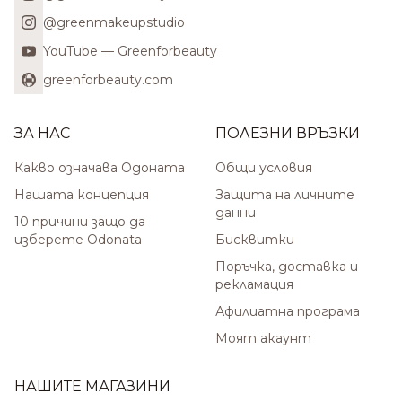
@greenmakeupstudio
YouTube — Greenforbeauty
greenforbeauty.com
ЗА НАС
ПОЛЕЗНИ ВРЪЗКИ
Какво означава Одоната
Общи условия
Нашата концепция
Защита на личните
данни
10 причини защо да
изберете Odonata
Бисквитки
Поръчка, доставка и
рекламация
Афилиатна програма
Моят акаунт
НАШИТЕ МАГАЗИНИ