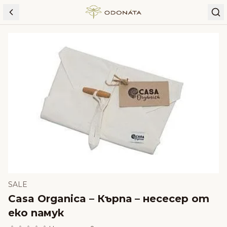
Skip to content
SALE
Casa Organica – Кърпа – несесер от
еко памук