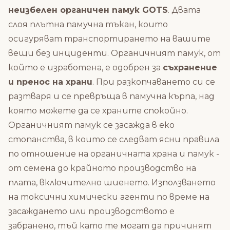
неизбелен органичен памук GOTS
. Двата
слоя плътна памучна тъкан, които
осигуряват транспортирането на вашите
вещи без инциденти. Органичният памук, от
който е изработена, е одобрен за
съхранение
и пренос на храни
. При разкопчаването си се
разтваря и се превръща в памучна кърпа, над
която можете да се храните спокойно.
Органичният памук се засажда в еко
стопанства, в които се следват ясни правила
по отношение на органичната храна и памук -
от семена до крайното производство на
плата, включително шиенето. Използването
на токсични химически агенти по време на
засаждането или производството е
забранено, тъй като те могат да причинят