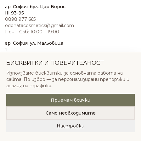
гр. София, бул. Цар Борис
III 93-95
0898 977 665
odonatacosmetics@gmail.com
Пон – Съб: 10:00 – 19:00
гр. София, ул. Мальовица
1
0876 185 022
sales@odonatacosmetics.com
БИСКВИТКИ И ПОВЕРИТЕЛНОСТ
Пон – Съб: 10:00 – 19:30;
Използваме бисквитки за основната работа на
Нед: 11:00 – 18:00
сайта. По избор — за персонализирани препоръки и
анализ на трафика.
Приемам всички
© 2026 Одоната Козметикс ООД. Всички права
запазени.
Само необходимите
Политика за поверителност
Общи условия
Бисквитки
Настройки
Начало
Категории
Любими
Количка
Профил