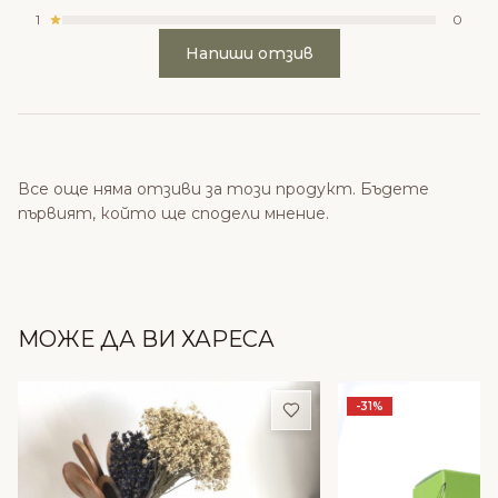
1
0
Напиши отзив
Все още няма отзиви за този продукт. Бъдете
първият, който ще сподели мнение.
МОЖЕ ДА ВИ ХАРЕСА
Добави в любими
-31%