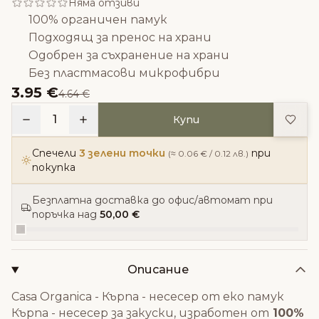
Няма отзиви
100% органичен памук
Подходящ за пренос на храни
Одобрен за съхранение на храни
Без пластмасови микрофибри
3.95 €
4.64 €
Доба
1
Купи
Спечели
3 зелени точки
при
(≈ 0.06 € / 0.12 лв.)
покупка
Безплатна доставка до офис/автомат при
поръчка над
50,00 €
Описание
Casa Organica - Кърпа - несесер от еко памук
Кърпа - несесер за закуски, изработен от
100%