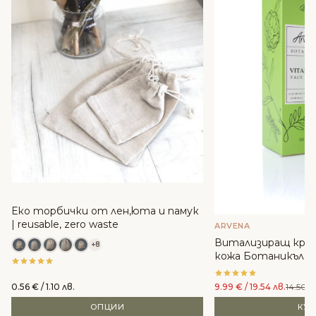
Еко торбички от лен,юта и памук
| reusable, zero waste
ARVENA
Витализиращ крем
+8
кожа Ботаникълс -
Cosmetics
0.56
€
/ 1.10 лв.
9.99
€
/ 19.54 лв.
14.50
€
ОПЦИИ
КУ