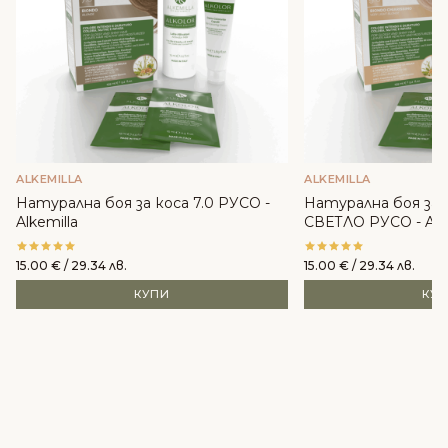
ALKEMILLA
ALKEMILLA
Натурална боя за коса 7.0 РУСО -
Натурална боя за 
Alkemilla
СВЕТЛО РУСО - Alke
15.00
€
/ 29.34 лв.
15.00
€
/ 29.34 лв.
КУПИ
КУ