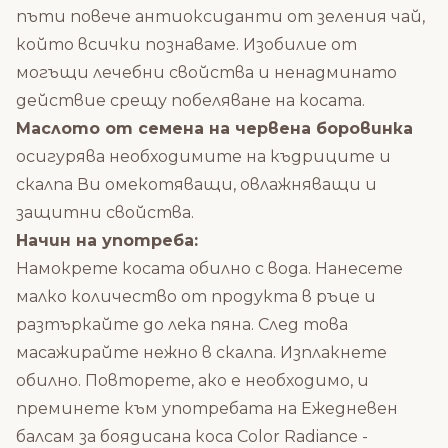
пъти повече антиоксиданти от зеления чай,
който всички познаваме. Изобилие от
могъщи лечебни свойства и ненадминато
действие срещу побеляване на косата.
Маслото от семена на червена боровинка
осигурява необходимите на къдриците и
скалпа Ви омекотяващи, овлажняващи и
защитни свойства.
Начин на употреба:
Намокрете косата обилно с вода. Нанесете
малко количество от продукта в ръце и
разтъркайте до лека пяна. След това
масажирайте нежно в скалпа. Изплакнете
обилно. Повторете, ако е необходимо, и
преминете към употребата на
Ежедневен
балсам за боядисана коса Color Radiance -