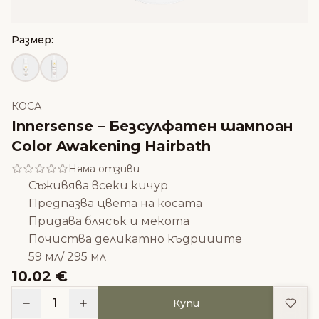
Размер:
КОСА
Innersense – Безсулфатен шампоан
Color Awakening Hairbath
Няма отзиви
Съживява всеки кичур
Предпазва цвета на косата
Придава блясък и мекота
Почиства деликатно къдриците
59 мл/ 295 мл
10.02 €
Доба
1
Купи