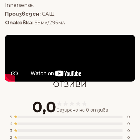
Innersense
.
Произведен:
САЩ
Опаковка:
59мл/295мл
Състав
ОТЗИВИ
0,0
Базирано на 0 отзива
5
0
4
0
3
0
2
0