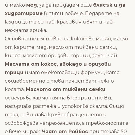
и малко
мед
, за да придадем още
блясък и да
хидратираме
в пъти повече. Подарете на
къдриците си най-красивия цвят и най-
нежната грижа.
Основните съставки са кокосово масло, масло
от карите, мед, масло от тиквени семки,
киноа, масло от оризови трици, зелен чай.
Маслата от кокос, авокадо и оризови
трици
имат омекотяващи формули, като
същевременно с това почистват нежно
косата.
Маслото от тиквени семки
осигурява хармонията в къдриците Ви,
насърчава растежа и успокоява скалпа. Също
така, повишава кръвообращението и
освобождава напрежението, а тревожността
е вече мираж!
Чаят от Ройбос
притежава 50