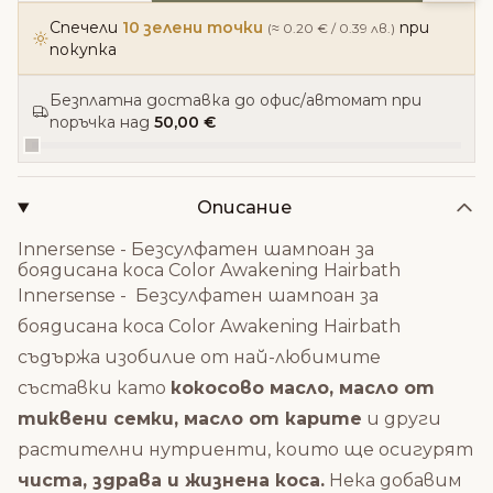
Спечели
10 зелени точки
при
(≈ 0.20 € / 0.39 лв.)
покупка
Безплатна доставка до офис/автомат при
поръчка над
50,00 €
Описание
Innersense - Безсулфатен шампоан за
боядисана коса Color Awakening Hairbath
Innersense - Безсулфатен шампоан за
боядисана коса Color Awakening Hairbath
съдържа изобилие от най-любимите
съставки като
кокосово масло, масло от
тиквени семки, масло от карите
и други
растителни нутриенти, които ще осигурят
чиста, здрава и жизнена коса.
Нека добавим