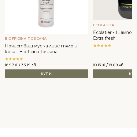
ECOLATIER
Ecolatier - Шампоан
Extra fresh
BIOFFICINA TOSCANA
Почистващ мус за лице тяло и
коса - Biofficina Toscana
16.97
€
/ 33.19 лв.
10.17
€
/ 19.89 лв.
КУПИ
КУ