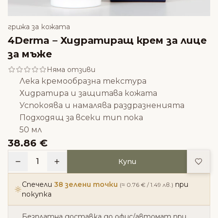
грижа за кожата
4Derma – Хидратиращ крем за лице
за мъже
Няма отзиви
Лека кремообразна текстура
Хидратира и защитава кожата
Успокоява и намалява раздразненията
Подходящ за всеки тип пока
50 мл
38.86 €
Доба
1
Купи
Спечели
38 зелени точки
при
(≈ 0.76 € / 1.49 лв.)
покупка
Безплатна доставка до офис/автомат при