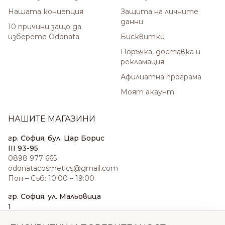
Нашата концепция
Защита на личните
данни
10 причини защо да
изберете Odonata
Бисквитки
Поръчка, доставка и
рекламация
Афилиатна програма
Моят акаунт
НАШИТЕ МАГАЗИНИ
гр. София, бул. Цар Борис
III 93-95
0898 977 665
odonatacosmetics@gmail.com
Пон – Съб: 10:00 – 19:00
гр. София, ул. Мальовица
1
0876 185 022