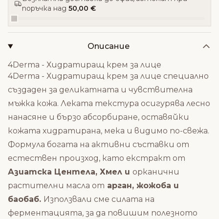
поръчка над
50,00 €
Описание
4Derma - Хидратиращ крем за лице
4Derma - Хидратиращ крем за лице специално
създаден за деликатната и чувствителна
мъжка кожа. Леката текстура осигурява лесно
нанасяне и бързо абсорбиране, оставяйки
кожата хидратирана, мека и видимо по-свежа.
Формула богата на активни съставки от
естествен произход, като екстракт от
Азиатска Центела, Хмел и
орканични
растителни масла от
арган, жожоба и
баобаб.
Използвали сме силата на
ферментацията, за да повишим полезното