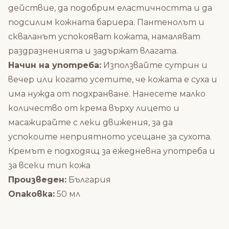
действие, да подобрим еластичността и да
подсилим кожната бариера. Пантенолът и
скваланът успокояват кожата, намаляват
раздразненията и задържат влагата.
Начин на употреба:
Използвайте сутрин и
вечер или когато усетите, че кожата е суха и
има нужда от подхранване. Нанесете малко
количество от крема върху лицето и
масажирайте с леки движения, за да
успокоите неприятното усещане за сухота.
Кремът е подходящ за ежедневна употреба и
за всеки тип кожа
Произведен:
България
Опаковка:
50 мл