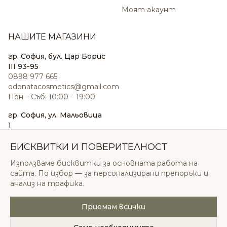
Моят акаунт
НАШИТЕ МАГАЗИНИ
гр. София, бул. Цар Борис
III 93-95
0898 977 665
odonatacosmetics@gmail.com
Пон – Съб: 10:00 – 19:00
гр. София, ул. Мальовица
1
0876 185 022
sales@odonatacosmetics.com
БИСКВИТКИ И ПОВЕРИТЕЛНОСТ
Пон – Съб: 10:00 – 19:30;
Използваме бисквитки за основната работа на
Нед: 11:00 – 18:00
сайта. По избор — за персонализирани препоръки и
анализ на трафика.
Приемам всички
© 2026 Одоната Козметикс ООД. Всички права
запазени.