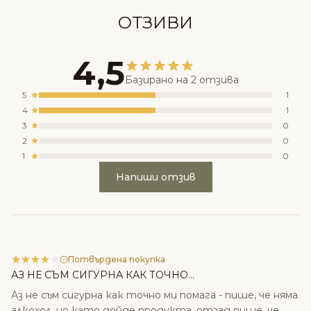
ОТЗИВИ
4,5
Базирано на 2 отзива
5
1
4
1
3
0
2
0
1
0
Напиши отзив
Потвърдена покупка
АЗ НЕ СЪМ СИГУРНА КАК ТОЧНО...
Аз не съм сигурна как точно ми помага - пише, че няма
алкохол, но като дойде продукта, отзад пише, че