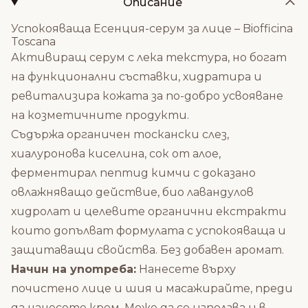
Описание
Успокояваща Есенция-серум за лице – Biofficina
Toscana
Активиращ серум с лека текстура, но богат
на функционални съставки, хидратира и
ревитализира кожата за по-добро усвояване
на козметичните продукти.
Съдържа органичен тоскански слез,
хиалуронова киселина, сок от алое,
ферментирал пептид кимчи с доказано
овлажняващо действие, био лавандулов
хидролат и целевите органични екстракти
които допълват формулата с успокояваща и
защитаващи свойства. Без добавен аромат.
Начин на употреба:
Нанесете върху
почистено лице и шия и масажирайте, преди
да нанесете крем. Може да се използва и в