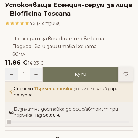
Успокояваща Есенция-серум за лице
– Biofficina Toscana
4,5 (2 отзива)
Подходящ за всички типове кожа
Подхранва и защитава кожата
60мл
11.86 €
14.83 €
Доба
1
Купи
Спечели
11 зелени точки
при
(≈ 0.22 € / 0.43 лв.)
покупка
Безплатна доставка до офис/автомат при
поръчка над
50,00 €