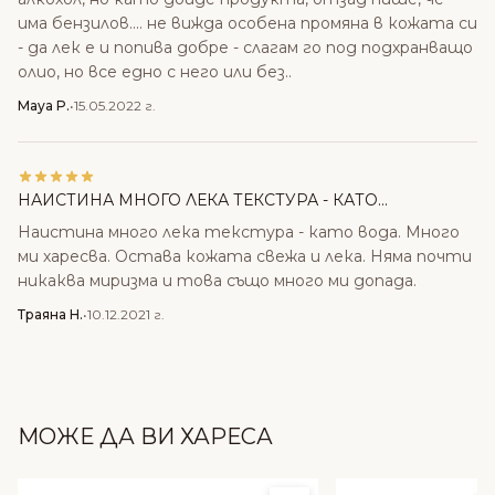
има бензилов.... не вижда особена промяна в кожата си
- да лек е и попива добре - слагам го под подхранващо
олио, но все едно с него или без..
Maya P.
•
15.05.2022 г.
НАИСТИНА МНОГО ЛЕКА ТЕКСТУРА - КАТО...
Наистина много лека текстура - като вода. Много
ми харесва. Остава кожата свежа и лека. Няма почти
никаква миризма и това също много ми допада.
Траяна Н.
•
10.12.2021 г.
МОЖЕ ДА ВИ ХАРЕСА