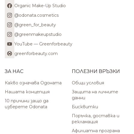
Organic Make-Up Studio
@odonata.cosmetics
@green_for_beauty
@greenmakeupstudio
YouTube — Greenforbeauty
greenforbeauty.com
ЗА НАС
ПОЛЕЗНИ ВРЪЗКИ
Какво означава Одоната
Общи условия
Нашата концепция
Защита на личните
данни
10 причини защо да
изберете Odonata
Бисквитки
Поръчка, доставка и
рекламация
Афилиатна програма