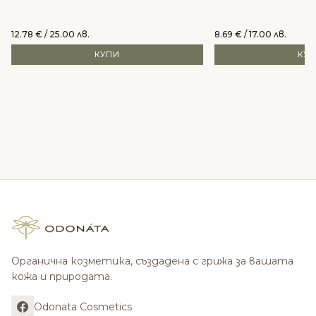
12.78
€
/ 25.00 лв.
8.69
€
/ 17.00 лв.
КУПИ
КУ
Органична козметика, създадена с грижа за вашата
кожа и природата.
Odonata Cosmetics