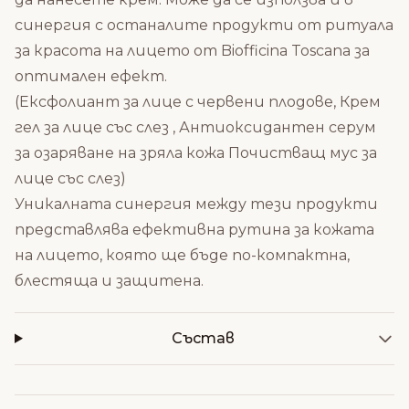
синергия с останалите продукти от ритуала
за красота на лицето от Biofficina Toscana за
оптимален ефект.
(
Ексфолиант за лице с червени плодове
,
Крем
гел за лице със слез
,
Антиоксидантен серум
за озаряване на зряла кожа
Почистващ мус за
лице със слез)
Уникалната синергия между тези продукти
представлява ефективна рутина за кожата
на лицето, която ще бъде по-компактна,
блестяща и защитена.
Състав