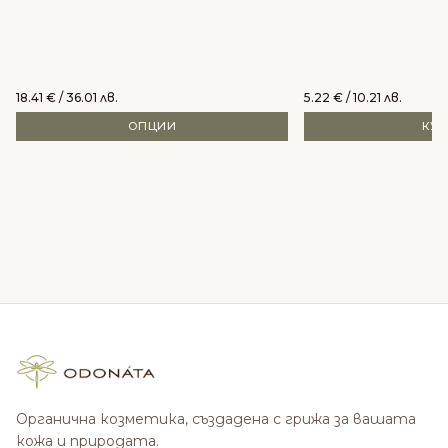
18.41
€
/ 36.01 лв.
5.22
€
/ 10.21 лв.
ОПЦИИ
КУ
Органична козметика, създадена с грижа за вашата
кожа и природата.