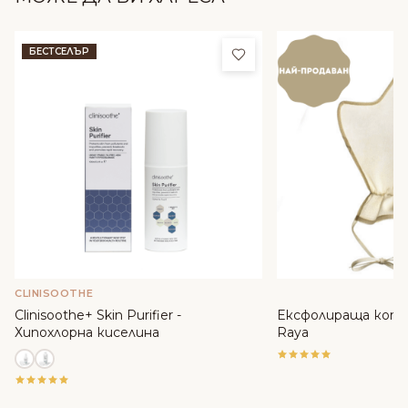
Добави в любими
БЕСТСЕЛЪР
CLINISOOTHE
Clinisoothe+ Skin Purifier -
Ексфолираща копр
Хипохлорна киселина
Raya