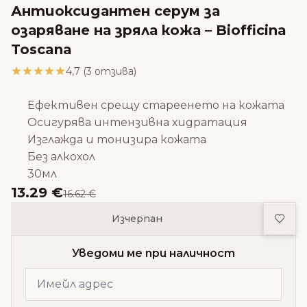
Антиоксидантен серум за
озаряване на зряла кожа – Biofficina
Toscana
4,7 (3 отзива)
Ефективен срещу стареенето на кожата
Осигурява интензивна хидратация
Изглажда и тонизира кожата
Без алкохол
30мл
13.29 €
16.62 €
Доба
Изчерпан
Уведоми ме при наличност