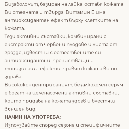
Бизабололът, базиран на лайка, оставя кожата
Ви стегната и твърда.
Витамин Е
има
антиоксидантен ефект върху клетките на
кожата.
Тези активни съставки, комбинирани с
екстракти от червени плодове и листа от
грозде, известни с естествените си
антиоксидантни, пречистващи и
тонизиращи ефекти, правят кожата ви по-
здрава.
Висококонцентрираният, безалкохолен серум
е богат на целенасочени активни съставки,
които придава на кожата здрав и блестящ
външен вид.
НАЧИН НА УПОТРЕБА:
Използвайте според сезона и специфичните