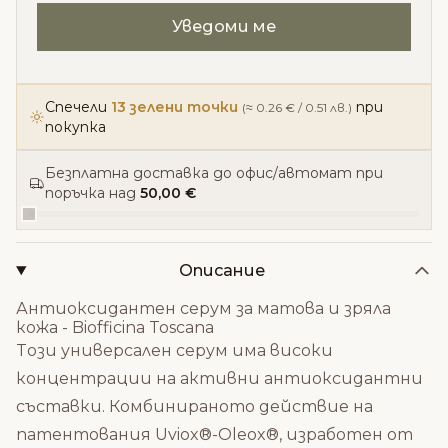
Спечели
13 зелени точки
при
(≈ 0.26 € / 0.51 лв.)
покупка
Безплатна доставка до офис/автомат при
поръчка над
50,00 €
Описание
Антиоксидантен серум за матова и зряла
кожа - Biofficina Toscana
Tози универсален серум има високи
концентрации на активни антиоксидантни
съставки.
Комбинираното действие на
патентования Uviox®-Oleox®, изработен от