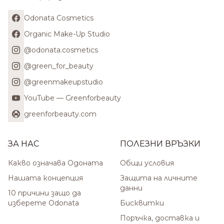
Odonata Cosmetics
Organic Make-Up Studio
@odonata.cosmetics
@green_for_beauty
@greenmakeupstudio
YouTube — Greenforbeauty
greenforbeauty.com
ЗА НАС
ПОЛЕЗНИ ВРЪЗКИ
Какво означава Одоната
Общи условия
Нашата концепция
Защита на личните
данни
10 причини защо да
изберете Odonata
Бисквитки
Поръчка, доставка и