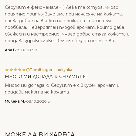
Серумът е феноменален :) Лека текстура, много
приятно приплъзване има при нанасяне на кожата,
пасва добре на всеки тип кожа, на който съм
пробвала. Невероятен плодов аромат, който дава
свежест и настроение, много добре стяга кожата и
придава здравословен блясък без да отежнява.
Ana I.
•
29.01.2021 г.
Потвърдена покупка
МНОГО МИ ДОПАДА ☺ СЕРУМЪТ Е...
Много ми допада ☺ Серумът е с вкусен аромат и
придава мекота на кожата
Милена М.
•
08.10.2020 г.
МОЖЕ ДА ВИ ХАРЕСА