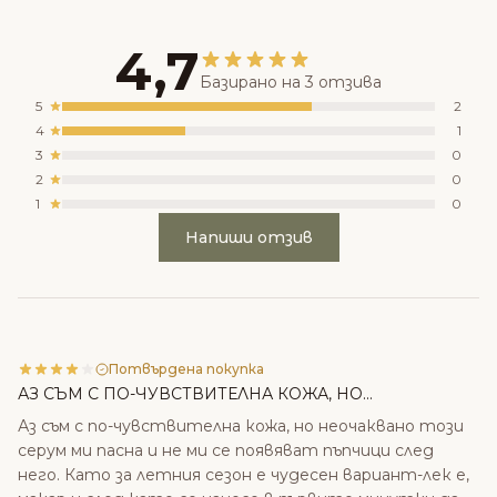
4,7
Базирано на 3 отзива
5
2
4
1
3
0
2
0
1
0
Напиши отзив
Потвърдена покупка
АЗ СЪМ С ПО-ЧУВСТВИТЕЛНА КОЖА, НО...
Аз съм с по-чувствителна кожа, но неочаквано този
серум ми пасна и не ми се появяват пъпчици след
него. Като за летния сезон е чудесен вариант-лек е,