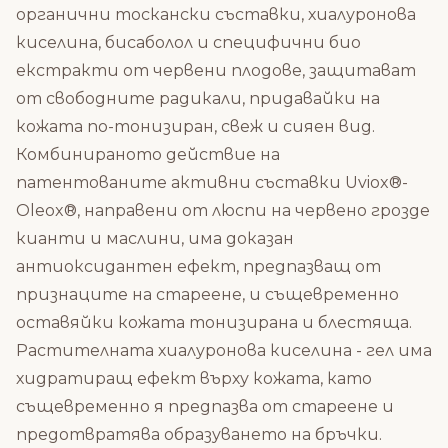
органични тоскански съставки, хиалуронова
киселина, бисаболол
и специфични био
екстракти от червени плодове, защитават
от свободните радикали, придавайки на
кожата по-тонизиран, свеж и сияен вид.
Комбинираното действие на
патентованите активни съставки Uviox®-
Oleox®, направени от люспи на червено грозде
кианти и маслини, има доказан
антиоксидантен ефект, предпазващ от
признаците на стареене, и същевременно
оставяйки кожата тонизирана и блестяща.
Растителната
хиалуронова киселина
- гел има
хидратиращ ефект върху кожата, като
същевременно я предпазва от стареене и
предотвратява образуването на бръчки.