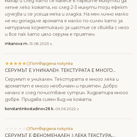
макар и след като се нанесе в първите минутки да
лепне леко кожата, но след 2-3 минути този ефект
изчезва и се усеща мека и гладка. На мен лично малко
не ми допада,че аромата е малко по-силен като за
натурална козметика,но за щастие се свиква с него
и все пак като цяло серума е приятен.
mkanova m.
•
13.08.2023 г.
Потвърдена покупка
СЕРУМЪТ Е УНИКАЛЕН. ТЕКСТУРАТА Е МНОГО...
Серумът е уникален. Текстурата е много лека и
ароматът е много необичаен и приятен. Добро
начало е след почистване сутрин. Хидратира много
добре. Придава сияен вид на кожата.
konstantinkostadinov28 k.
•
05.06.2022 г.
Потвърдена покупка
СЕРУМЪТ Е ФЕНОМЕНАЛЕН :) ЛЕКА ТЕКСТУРА,...