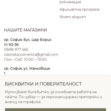
рекламация
Афилиатна програма
Моят акаунт
НАШИТЕ МАГАЗИНИ
гр. София, бул. Цар Борис
III 93-95
0898 977 665
odonatacosmetics@gmail.com
Пон – Съб: 10:00 – 19:00
гр. София, ул. Мальовица
1
0876 185 022
sales@odonatacosmetics.com
БИСКВИТКИ И ПОВЕРИТЕЛНОСТ
Пон – Съб: 10:00 – 19:30;
Използваме бисквитки за основната работа на
Нед: 11:00 – 18:00
сайта. По избор — за персонализирани препоръки и
анализ на трафика.