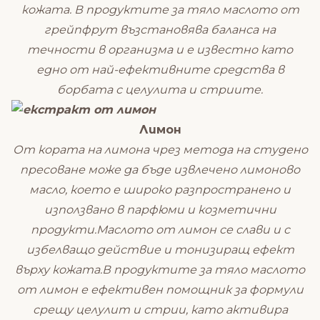
кожата. В продуктите за тяло маслото от
грейпфрут възстановява баланса на
течности в организма и е известно като
едно от най-ефективните средства в
борбата с целулита и стриите.
Лимон
От кората на лимона чрез метода на студено
пресоване може да бъде извлечено лимоново
масло, което е широко разпространено и
използвано в парфюми и козметични
продукти.Маслото от лимон се слави и с
избелващо действие и тонизиращ ефект
върху кожата.В продуктите за тяло маслото
от лимон е ефективен помощник за формули
срещу целулит и стрии, като активира