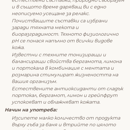
естествени съставки, природно съобразен
и в същото време даряващ ви с едно
неописуемо усещане за релакс.
Почистващите съставки са избрани
заради тяхната мекота и
биоразградимост. Тяхното физиологично
рН се понася напълно от всички видове
кожа.
Известни с техните тонизиращи и
балансиращи свойства бергамота, лимона
и портокала в комбинация с ментата и
розмарина стимулират жизнеността на
вашия организъм.
Естествените антиоксиданти от сладък
портокал, бергамот, лимон и грейпфрут
успокояват и овлажняват кожата.
Начин на употреба:
Изсипете малко количество от продукта
върху гъба за баня и втрийте по цялото