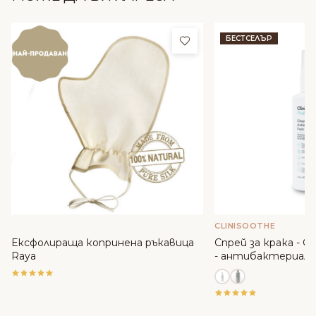
Добави в любими
БЕСТСЕЛЪР
CLINISOOTHE
Ексфолираща копринена ръкавица
Спрей за крака - Cli
Raya
- антибактериале