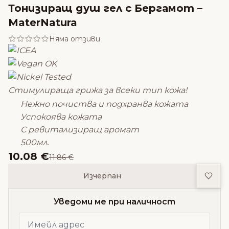
Тонизиращ душ гел с Бергамот –
MaterNatura
Няма отзиви
Стимулираща грижа за всеки тип кожа!
Нежно почиства и подхранва кожата
Успокоява кожата
С ревитализиращ аромат
500мл.
10.08 €
11.86 €
Доба
Изчерпан
Уведоми ме при наличност