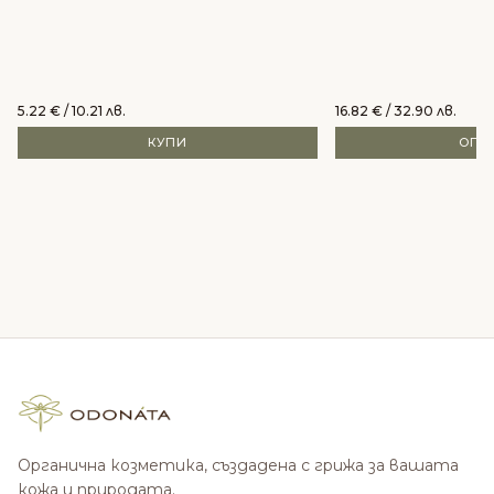
5.22
€
/ 10.21 лв.
16.82
€
/ 32.90 лв.
КУПИ
ОПЦ
Органична козметика, създадена с грижа за вашата
кожа и природата.