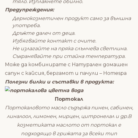
тяло. Изплакнете обилно.
Предупреждения:
Дермокозметичен продукт само за външна
употреба.
Дръжте далеч от деца.
Избягвайте контакт с очите.
Не излагайте на пряка слънчева светлина.
Съхранявайте при стайна температура.
Може да комбинирате с
Натурален домашен
сапун с кайсия, бергамот и пачули – Homespa
Полезни билки и съставки в продукта:
Портокал
Портокаловото масло съдържа пинен, сабинен,
линалоол, лимонен, мирцен, цитронелал и др.В
козметиката маслото от портокал е
подходящо в грижата за всеки тип