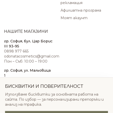
рекламация
Афилиатна програма
Моят акаунт
НАШИТЕ МАГАЗИНИ
гр. София, бул. Цар Борис
III 93-95
0898 977 665
odonatacosmetics@gmail.com
Пон – Съб: 10:00 – 19:00
гр. София, ул. Мальовица
1
0876 185 022
sales@odonatacosmetics.com
БИСКВИТКИ И ПОВЕРИТЕЛНОСТ
Пон – Съб: 10:00 – 19:30;
Използваме бисквитки за основната работа на
Нед: 11:00 – 18:00
сайта. По избор — за персонализирани препоръки и
анализ на трафика.