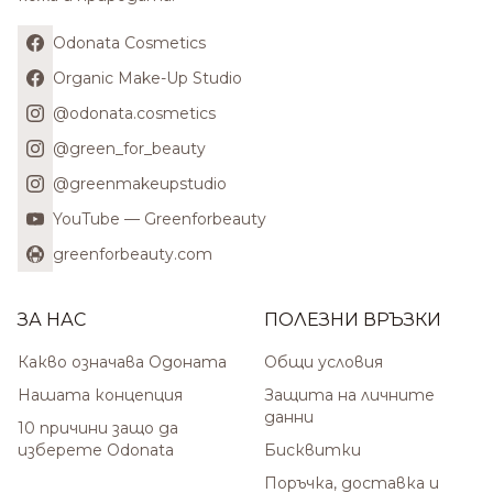
Odonata Cosmetics
Organic Make-Up Studio
@odonata.cosmetics
@green_for_beauty
@greenmakeupstudio
YouTube — Greenforbeauty
greenforbeauty.com
ЗА НАС
ПОЛЕЗНИ ВРЪЗКИ
Какво означава Одоната
Общи условия
Нашата концепция
Защита на личните
данни
10 причини защо да
изберете Odonata
Бисквитки
Поръчка, доставка и