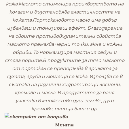
кожа.Маслото стимулира производството на
колаген и възстановява еластичността на
кожата.Портокаловото масло има добър
избелващ и тонизиращ ефект. Благодарение
на своите противовъзпалителни свойства
маслото премахва черни точки, акне и кожни
обриви. То нормализира мастния себум и
стяга порите.В продуктите за тяло маслото
от портокал се препоръчва в грижата за
сухата, груба и лющеща се кожа. Използва се в
състава на различни хидратиращи лосиони,
кремове и масла. В продуктите за баня
участва в множество душ гелове, душ
кремове, пяни за вана и др.
Мента