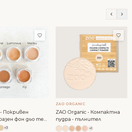
ми
Добави в любими
Доба
ZAO ORGANIC
 - Покривен
ZAO Organic - Компактна
разен фон дьо тен
пудра - пълнител
+3
+1