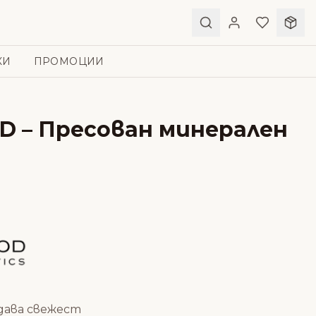
КИ
ПРОМОЦИИ
 – Пресован минерален
дава свежест