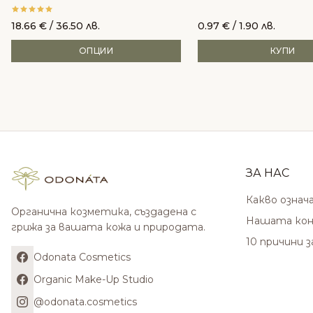
18.66
€
/ 36.50 лв.
0.97
€
/ 1.90 лв.
ОПЦИИ
КУПИ
ЗА НАС
Какво означ
Органична козметика, създадена с
Нашата кон
грижа за вашата кожа и природата.
10 причини 
Odonata Cosmetics
Organic Make-Up Studio
@odonata.cosmetics