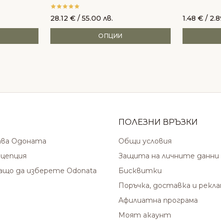
28.12
€
/ 55.00 лв.
1.48
€
/ 2.8
ОПЦИИ
ПОЛЕЗНИ ВРЪЗКИ
ава Одоната
Общи условия
цепция
Защита на личните данни
защо да изберете Odonata
Бисквитки
Поръчка, доставка и рекл
Афилиатна програма
Моят акаунт