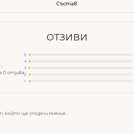
Състав
ОТЗИВИ
5
4
3
а 0 отзива
2
1
т, който ще сподели мнение.