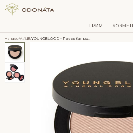
Skip to content
ГРИМ
КОЗМЕТ
Начало
/
ЛИЦЕ
/
YOUNGBLOOD – Пресован минерален руж