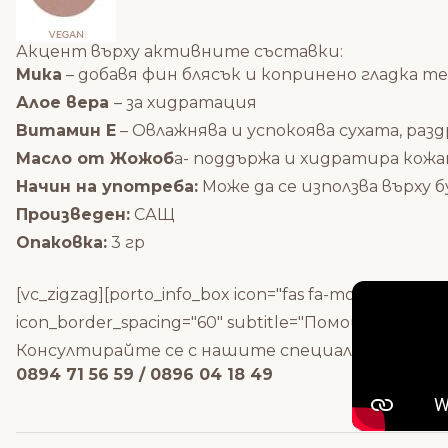
Акцент върху активните съставки:
Мика
– добавя фин блясък и копринено гладка т
Алое вера
– за хидратация
Витамин Е
– Овлажнява и успокоява сухата, раз
Масло от Жожоб
а- поддържа и хидратира кож
Начин на употреба:
Може да се използва върху 
Произведен:
САЩ
Опаковка:
3 гр
[vc_zigzag][porto_info_box icon="fas fa-mobile-alt" ic
icon_border_spacing="60" subtitle="Помощ при поръч
Консултирайте се с нашите специалисти за по
0894 71 56 59 / 0896 04 18 49