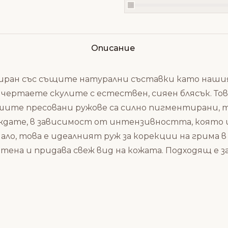
Описание
ран със същите натурални съставки като нашия 
одчертаете скулите с естествен, сияен блясък.
То
ите пресовани ружове са силно пигментирани, та
ждате, в зависимост от интензивността, която 
ло, това е идеалният руж за корекции на грима в
ена и придава свеж вид на кожата. Подходящ е за