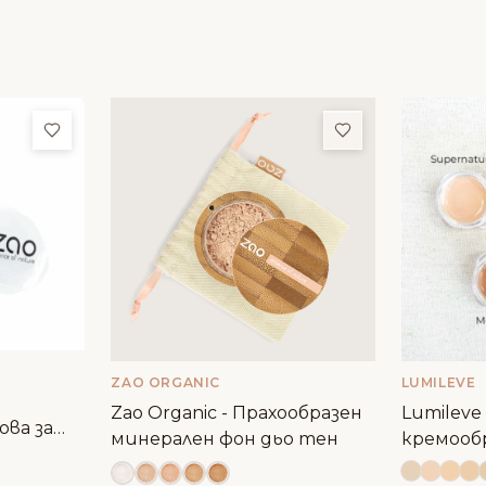
Добави в любими
Добави в люби
ZAO ORGANIC
LUMILEVE
Zao Organic - Прахообразен
Lumileve
ва за
минерален фон дьо тен
кремооб
- сампъл