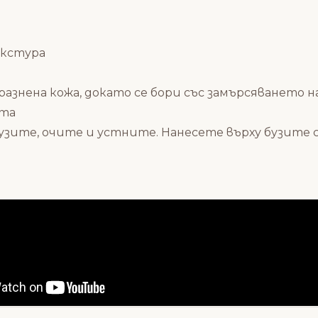
екстура
дразнена кожа, докато се бори със замърсяването н
ата
бузите, очите и устните.
Нанесете върху бузите с
on_size="28" icon_style="advanced" icon_border_style="so
ка" hover_effect="style_2" pos="top" icon_color="#e89
мощ при поръчка, персонализиране или съвет.