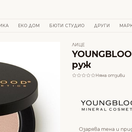
ИКА
ЕКО ДОМ
БЮТИ СТУДИО
ДРУГИ
МАР
ЛИЦЕ
YOUNGBLOOD
руж
Няма отзиви
Озарява тена и при