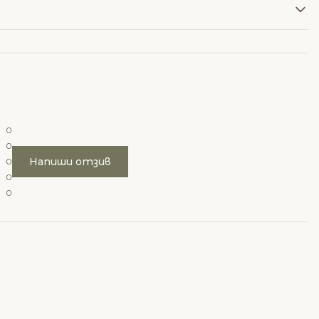
0
0
Напиши отзив
0
0
0