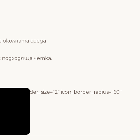
а околната среда
 подходяща четка.
lid" icon_border_size="2" icon_border_radius="60"
b9f"]