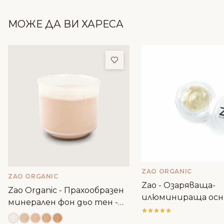
МОЖЕ ДА ВИ ХАРЕСА
Добави в любими
ZAO ORGANIC
ZAO ORGANIC
Zao - Озаряваща-
Zao Organic - Прахообразен
илюминираща осно
минерален фон дьо тен -
грим - сампъл
пълнител