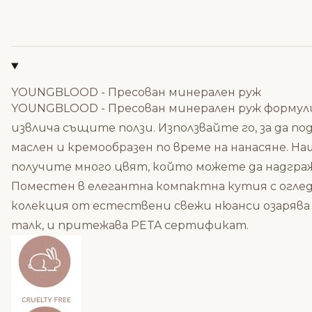
YOUNGBLOOD - Пресован минерален руж
YOUNGBLOOD - Пресован минерален руж
формули
извлича същите ползи.
Използвайте го, за да п
маслен и кремообразен по време на нанасяне.
Наш
получите много цвят, който можете да надгра
Поместен в елегантна компактна кутия с огледа
колекция от естествени свежи нюанси озарява т
талк, и притежава PETA сертификат.