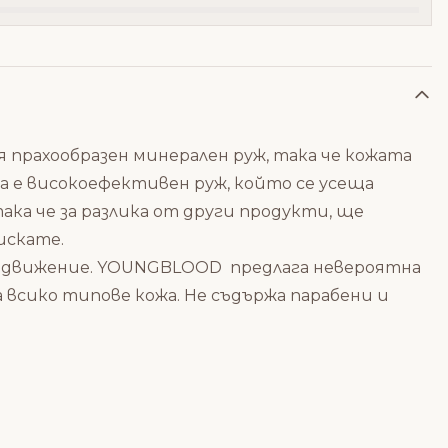
прахообразен минерален руж, така че кожата
ва е високоефективен руж, който се усеща
ка че за разлика от други продукти, ще
искате.
 движение.
YOUNGBLOOD предлага
невероятна
 всико типове кожа.
Не съдържа парабени и