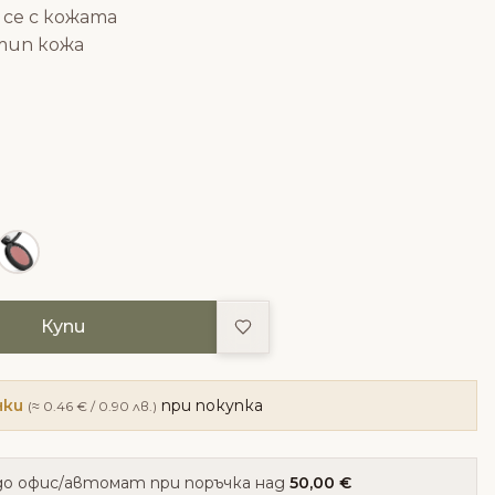
се с кожата
тип кожа
Добави в любими
Купи
чки
при покупка
(≈ 0.46 € / 0.90 лв.)
о офис/автомат при поръчка над
50,00 €