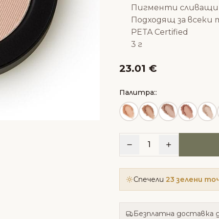
Пигменти сливащи 
Подходящ за всеки 
PETA Certified
3 г
23.01 €
Палитра::
1
Спечели
23 зелени то
Безплатна доставка д