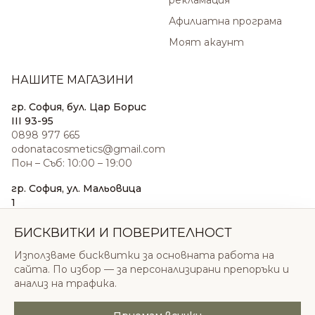
рекламация
Афилиатна програма
Моят акаунт
НАШИТЕ МАГАЗИНИ
гр. София, бул. Цар Борис
III 93-95
0898 977 665
odonatacosmetics@gmail.com
Пон – Съб: 10:00 – 19:00
гр. София, ул. Мальовица
1
0876 185 022
sales@odonatacosmetics.com
БИСКВИТКИ И ПОВЕРИТЕЛНОСТ
Пон – Съб: 10:00 – 19:30;
Използваме бисквитки за основната работа на
Нед: 11:00 – 18:00
сайта. По избор — за персонализирани препоръки и
анализ на трафика.