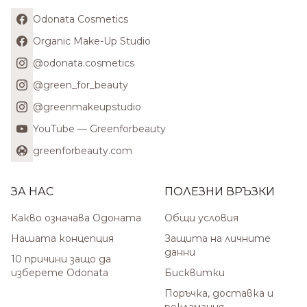
Odonata Cosmetics
Organic Make-Up Studio
@odonata.cosmetics
@green_for_beauty
@greenmakeupstudio
YouTube — Greenforbeauty
greenforbeauty.com
ЗА НАС
ПОЛЕЗНИ ВРЪЗКИ
Какво означава Одоната
Общи условия
Нашата концепция
Защита на личните
данни
10 причини защо да
изберете Odonata
Бисквитки
Поръчка, доставка и