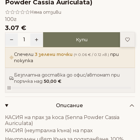
Powder Cassia Auriculata)
Няма отзиви
100г
3.07 €
Доба
1
Купи
Спечели
3 зелени точки
при
(≈ 0.06 € / 0.12 лв.)
покупка
Безплатна доставка до офис/автомат при
поръчка над
50,00 €
Описание
КАСИЯ на прах за коса (Senna Powder Cassia
Auriculata)
КАСИЯ (неутрална къна) на прах
Неутрален цвят Къна за подхранване. 100%