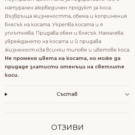
натурален аюрведичен продукт за коса.
Възвръща жизнеността, обема и копринения
блясък на косата. Укрепва косата и я
уплътнява. Придава обем и блясък. Намалява
увреждането на косата и й придава
жизненост.нЗа всички типове и цветове коса.
Не променя цвета на косата, но може да
придаде златисти отенъци на светлите
коси.
Състав
ОТЗИВИ