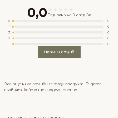
0,0
Базирано на 0 отзива
5
0
4
0
3
0
2
0
1
0
Напиши отзив
Все още няма отзиви за този продукт. Бъдете
първият, който ще сподели мнение.