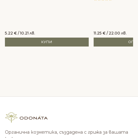
5.22
€
/ 10.21 лв.
11.25
€
/ 22.00 лв.
КУПИ
ОПЦ
Органична козметика, създадена с грижа за вашата