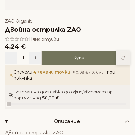
ZAO Organic
Двойна острилка ZAO
Няма отзиви
4.24 €
Доба
1
Купи
Спечели
4 зелени точки
при
(≈ 0.08 € / 0.16 лв.)
покупка
Безплатна доставка до офис/автомат при
поръчка над
50,00 €
Описание
Двойна острилка ZAO