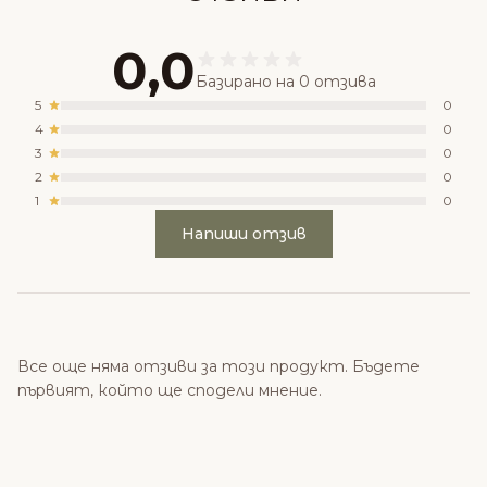
0,0
Базирано на 0 отзива
5
0
4
0
3
0
2
0
1
0
Напиши отзив
Все още няма отзиви за този продукт. Бъдете
първият, който ще сподели мнение.