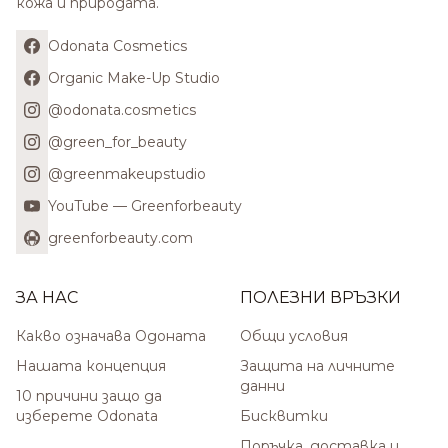
кожа и природата.
Odonata Cosmetics
Organic Make-Up Studio
@odonata.cosmetics
@green_for_beauty
@greenmakeupstudio
YouTube — Greenforbeauty
greenforbeauty.com
ЗА НАС
ПОЛЕЗНИ ВРЪЗКИ
Какво означава Одоната
Общи условия
Нашата концепция
Защита на личните
данни
10 причини защо да
изберете Odonata
Бисквитки
Поръчка, доставка и