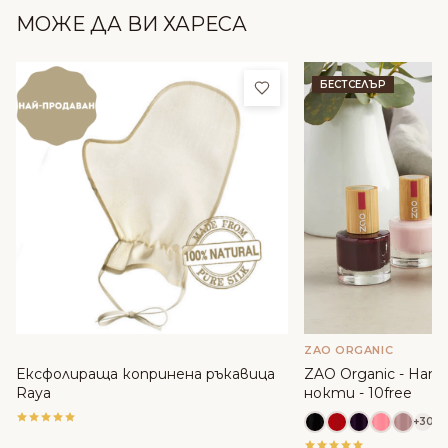
МОЖЕ ДА ВИ ХАРЕСА
Добави в любими
БЕСТСЕЛЪР
ZAO ORGANIC
Ексфолираща копринена ръкавица
ZAO Organic - Нату
Raya
нокти - 10free
+30