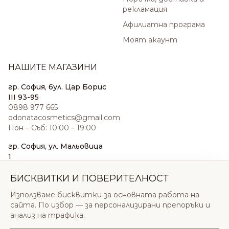
рекламация
Афилиатна програма
Моят акаунт
НАШИТЕ МАГАЗИНИ
гр. София, бул. Цар Борис
III 93-95
0898 977 665
odonatacosmetics@gmail.com
Пон – Съб: 10:00 – 19:00
гр. София, ул. Мальовица
1
0876 185 022
sales@odonatacosmetics.com
БИСКВИТКИ И ПОВЕРИТЕЛНОСТ
Пон – Съб: 10:00 – 19:30;
Използваме бисквитки за основната работа на
Нед: 11:00 – 18:00
сайта. По избор — за персонализирани препоръки и
анализ на трафика.