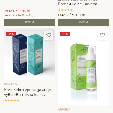
Ботаникълс - Arvena
Cosmetics
29.12
€
/ 56.95 лв.
34.26
€
/ 67.01 лв.
19.43
€
/ 38.00 лв.
КУПИ
КУПИ
Добави в любими
Доба
-15%
-31%
ARVENA
Комплект грижа за лице
чувствителна кожа
„НОЩ + ДЕН“ - Arvena
Cosmetics
ARVENA