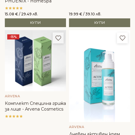
PHOENIX - HomeSpa
15.08
€
/ 29.49 лв.
19.99
€
/ 39.10 лв.
КУПИ
КУПИ
Добави в любими
Доба
-15%
ARVENA
Комплект Специлна грижа
за лице - Arvena Cosmetics
ARVENA
Дневен активен крем