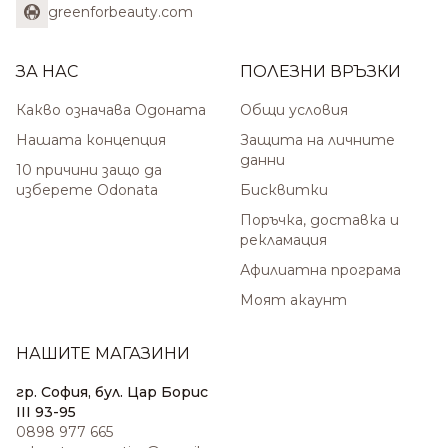
greenforbeauty.com
ЗА НАС
ПОЛЕЗНИ ВРЪЗКИ
Какво означава Одоната
Общи условия
Нашата концепция
Защита на личните
данни
10 причини защо да
изберете Odonata
Бисквитки
Поръчка, доставка и
рекламация
Афилиатна програма
Моят акаунт
НАШИТЕ МАГАЗИНИ
гр. София, бул. Цар Борис
III 93-95
0898 977 665