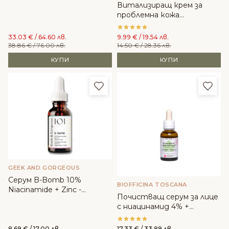
Витализиращ крем за
проблемна кожа
Ботаникълс - Arvena
Cosmetics
33.03
€
/ 64.60 лв.
9.99
€
/ 19.54 лв.
38.86
€
/ 76.00 лв.
14.50
€
/ 28.36 лв.
КУПИ
КУПИ
Добави в любими
Доба
GEEK AND GORGEOUS
Серум B-Bomb 10%
BIOFFICINA TOSCANA
Niacinamide + Zinc -
Почистващ серум за лице
Geek&Gorgeous
с ниацинамид 4% +
салицилова киселина 2% -
Biofficina Toscana
8.69
€
/ 17.00 лв.
17.33
€
/ 33.89 лв.