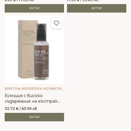
КУПИ
КУПИ
Добави в любими
BENTON-КОРЕЙСКА КОЗМЕТИКА
Есенция с високо
съдържание на екстракт
от охлюви и пчелна
32.72
€
/ 63.99 лв.
отрова - Benton
КУПИ