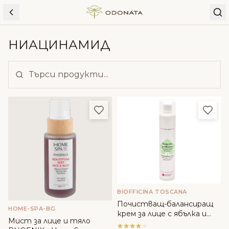
Skip to content
НИАЦИНАМИД
Добави в любими
Доба
BIOFFICINA TOSCANA
Почистващ-балансиращ
HOME-SPA-BG
крем за лице с ябълка и
Мист за лице и тяло
мента - Biofficina Toscana