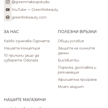
@greenmakeupstudio
YouTube — Greenforbeauty
greenforbeauty.com
ЗА НАС
ПОЛЕЗНИ ВРЪЗКИ
Какво означава Одоната
Общи условия
Нашата концепция
Защита на личните
данни
10 причини защо да
изберете Odonata
Бисквитки
Поръчка, доставка и
рекламация
Афилиатна програма
Моят акаунт
НАШИТЕ МАГАЗИНИ