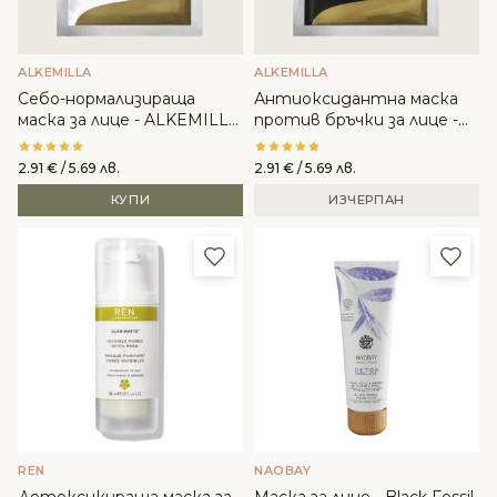
ALKEMILLA
ALKEMILLA
Себо-нормализираща
Антиоксидантна маска
маска за лице - ALKEMILLA
против бръчки за лице -
20мл
ALKEMILLA 20мл
2.91
€
/ 5.69 лв.
2.91
€
/ 5.69 лв.
КУПИ
ИЗЧЕРПАН
Добави в любими
Доба
REN
NAOBAY
Детоксикираща маска за
Маска за лице - Black Fossil