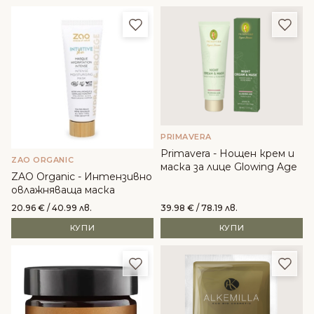
Добави в любими
Доба
PRIMAVERA
Primavera - Нощен крем и
ZAO ORGANIC
маска за лице Glowing Age
ZAO Organic - Интензивно
овлажняваща маска
20.96
€
/ 40.99 лв.
39.98
€
/ 78.19 лв.
КУПИ
КУПИ
Добави в любими
Доба