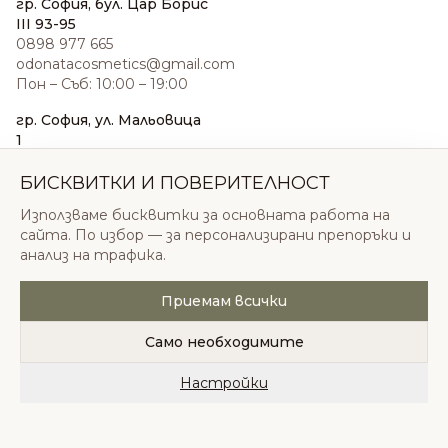
гр. София, бул. Цар Борис
III 93-95
0898 977 665
odonatacosmetics@gmail.com
Пон – Съб: 10:00 – 19:00
гр. София, ул. Мальовица
1
0876 185 022
sales@odonatacosmetics.com
БИСКВИТКИ И ПОВЕРИТЕЛНОСТ
Пон – Съб: 10:00 – 19:30;
Използваме бисквитки за основната работа на
Нед: 11:00 – 18:00
сайта. По избор — за персонализирани препоръки и
анализ на трафика.
Приемам всички
© 2026 Одоната Козметикс ООД. Всички права
запазени.
Само необходимите
Политика за поверителност
Общи условия
Бисквитки
Настройки
Начало
Категории
Любими
Количка
Профил