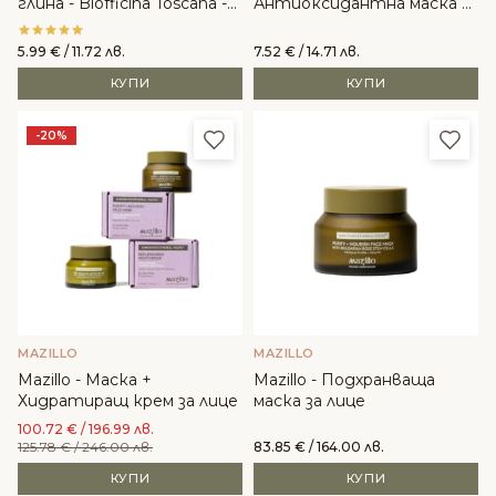
глина - Biofficina Toscana -
Антиоксидантна маска за
30ml
лице
5.99
€
/ 11.72 лв.
7.52
€
/ 14.71 лв.
КУПИ
КУПИ
Добави в любими
Доба
-20%
MAZILLO
MAZILLO
Mazillo - Маска +
Mazillo - Подхранваща
Хидратиращ крем за лице
маска за лице
100.72
€
/ 196.99 лв.
125.78
€
/ 246.00 лв.
83.85
€
/ 164.00 лв.
КУПИ
КУПИ