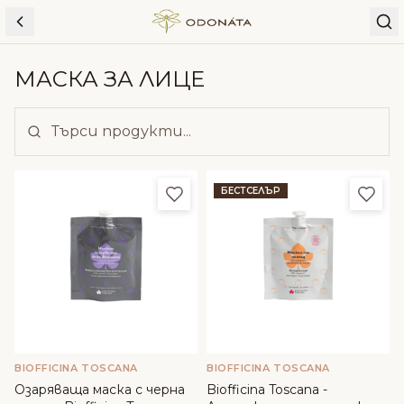
Skip to content
МАСКА ЗА ЛИЦЕ
Добави в любими
Доба
БЕСТСЕЛЪР
BIOFFICINA TOSCANA
BIOFFICINA TOSCANA
Озаряваща маска с черна
Biofficina Toscana -