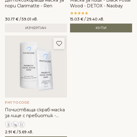
пори Clarimatte - Ren
Wood - DETOX - Naobay
30.17
€
/ 59.01 лв.
15.03
€
/ 29.40 лв.
ИЗЧЕРПАН
КУПИ
Добави в любими
PHYTOCODE
Почистваща скраб-маска
за лице с пребиотик -
Phytocode
2.91
€
/ 5.69 лв.