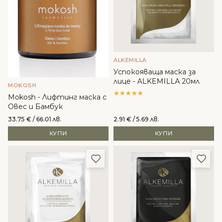
ALKEMILLA
Успокояваща маска за
лице - ALKEMILLA 20мл
MOKOSH
Mokosh - Лифтинг маска с
Овес и Бамбук
33.75
€
/ 66.01 лв.
2.91
€
/ 5.69 лв.
КУПИ
КУПИ
Добави в любими
Доба