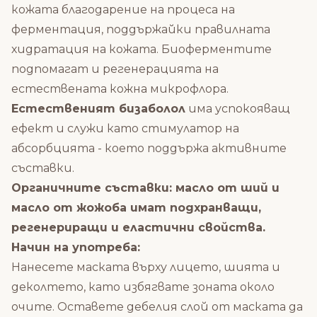
кожата благодарение на процеса на
ферментация, поддържайки правилната
хидратация на кожата. Биоферментите
подпомагат и регенерацията на
естествената кожна микрофлора.
Естественият бизаболол
има успокояващ
ефект и служи като стимулатор на
абсорбцията - което поддържа активните
съставки.
Органичните съставки: масло от ший и
масло от жожоба имат подхранващи,
регенериращи и еластични свойства.
Начин на употреба:
Нанесете маската върху лицето, шията и
деколтето, като избягвате зоната около
очите. Оставете дебелия слой от маската да