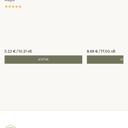
5.22
€
/ 10.21 лв.
8.69
€
/ 17.00 лв.
КУПИ
КУ