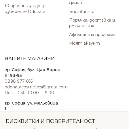
данни
10 причини защо да
изберете Odonata
Бисквитки
Поръчка, доставка и
рекламация
Афилиатна програма
Моят акаунт
НАШИТЕ МАГАЗИНИ
гр. София, бул. Цар Борис
III 93-95
0898 977 665
odonatacosmetics@gmail.com
Пон – Съб: 10:00 – 19:00
гр. София, ул. Мальовица
1
0876 185 022
sales@odonatacosmetics.com
БИСКВИТКИ И ПОВЕРИТЕЛНОСТ
Пон – Съб: 10:00 – 19:30;