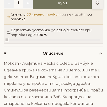
Доба
1
Купи
Спечели
33 зелени точки
при
(≈ 0.66 € / 1.29 лв.)
покупка
Безплатна доставка до офис/автомат при
поръчка над
50,00 €
Описание
Mokosh - Лифтинг маска с Овес и Бамбук е
идеална грижа за кожата на лицето, шията и
деколтето. Видимо повдига кожата още от
първата употреба и тя изглежда здрава.
Стимулира регенерацията, подхранва и прави
кожата по - еластична. Забавя процеса на
стареене на кожата и придава копринена