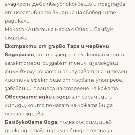
гладкост. Действа успокояващо и предпазва
от негативното влияние на свободните
радикали.
Mokosh - Лифтинг маска с Овес и Бамбук
съдържа:
Екстракти от дърво Тара и червени
водорасли
, които заедно с гликополимери и
галактомери, създават тънък, изглаждащ
филм върху кожата и осигуряват значителен
лифтинг ефект още от първата употреба,
забавяйки процеса на стареене на кожата.
Овесените ядки
съдържат серамиди и
липиди, които помагат на кожата ви да
остане здрава.
Бамбуковата вода
, пълна със силициев
диоксид, става идеално биодостъпна за