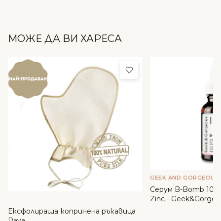
МОЖЕ ДА ВИ ХАРЕСА
Добави в любими
GEEK AND GORGEOUS
Серум B-Bomb 10% 
Zinc - Geek&Gorgeo
Ексфолираща копринена ръкавица
Raya