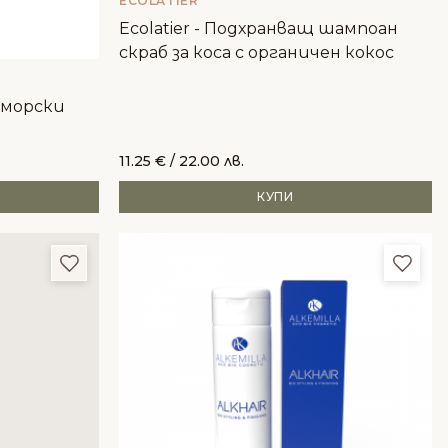
ECOLATIER
Ecolatier - Подхранващ шампоан
скраб за коса с органичен кокос
 морски
11.25
€
/ 22.00 лв.
КУПИ
Добави в любими
Доба