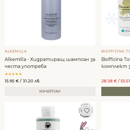
ALKEMILLA
BIOFFICINA 
Alkemilla - Хидратиращ шампоан за
Biofficina 
честа употреба
комплект з
15.95
€
/ 31.20 лв.
28.38
€
/ 55.51
ИЗЧЕРПАН
Добави в любим