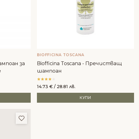
BIOFFICINA TOSCANA
шампоан за
Biofficina Toscana - Пречистващ
е
шампоан
14.73
€
/ 28.81 лв.
КУПИ
Добави в любими