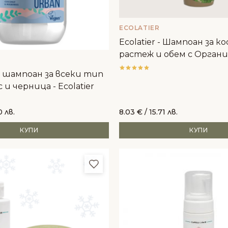
ECOLATIER
Ecolatier - Шампоан за ко
растеж и обем с Орган
канабис
 шампоан за всеки тип
с и черница - Ecolatier
0 лв.
8.03
€
/ 15.71 лв.
КУПИ
КУПИ
и
Добави в любими