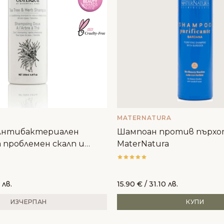
MATERNATURA
 Антибактериален
Шампоан против пърхот
 проблемен скалп и
MaterNatura
 лв.
15.90
€
/ 31.10 лв.
ИЗЧЕРПАН
КУПИ