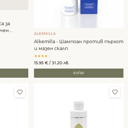
са за
ичен
ALKEMILLA
Alkemilla - Шампоан против пърхот
и мазен скалп
15.95
€
/ 31.20 лв.
КУПИ
Добави в любими
Доба