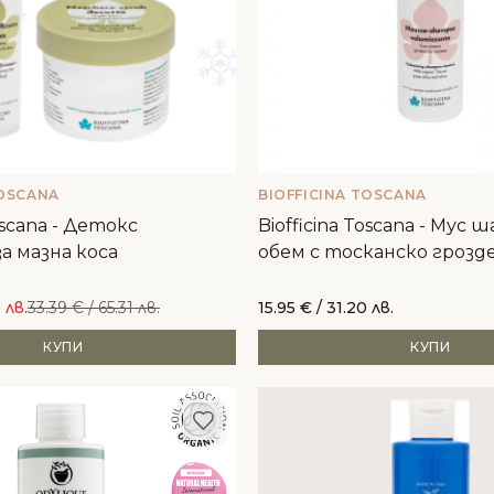
TOSCANA
BIOFFICINA TOSCANA
Toscana - Детокс
Biofficina Toscana - Мус 
а мазна коса
обем с тосканско грозд
 лв.
33.39
€
/ 65.31 лв.
15.95
€
/ 31.20 лв.
КУПИ
КУПИ
и
Добави в любими