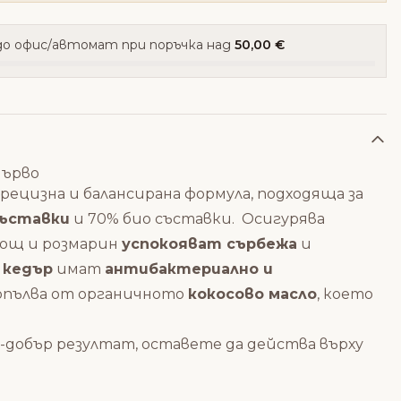
о офис/автомат при поръчка над
50,00 €
дърво
рецизна и балансирана формула, подходяща за
съставки
и 70% био съставки. Осигурява
хвощ и розмарин
успокояват сърбежа
и
 кедър
имат
антибактериално и
допълва от органичното
кокосово масло
, което
о-добър резултат, оставете да действа върху