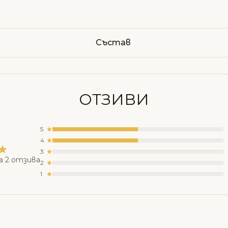
Състав
ОТЗИВИ
5
4
3
а 2 отзива
2
1