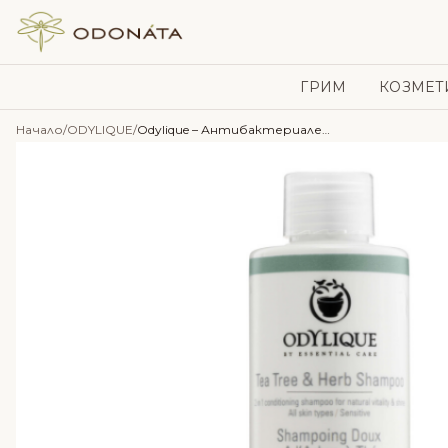
Skip to content
ГРИМ
КОЗМЕТ
Начало
/
ODYLIQUE
/
Odylique – Антибактериален шампоан за проблемен скалп и пърхот