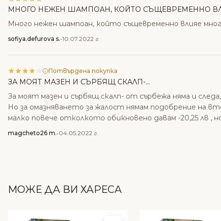
МНОГО НЕЖЕН ШАМПОАН, КОЙТО СЪЩЕВРЕМЕННО ВЛИ
Много нежен шампоан, който същевременно влияе много
sofiya.defurova s.
•
10.07.2022 г.
Потвърдена покупка
ЗА МОЯТ МАЗЕН И СЪРБЯЩ СКАЛП-...
За моят мазен и сърбящ скалп- от сърбежа няма и следа
Но за омазняването за жалост нямам подобрение на втор
малко повече отколкото обикновено давам -20,25 лв , но
magcheto26 m.
•
04.05.2022 г.
МОЖЕ ДА ВИ ХАРЕСА