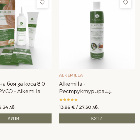
ми
Добави в любими
Доба
ALKEMILLA
а боя за коса 8.0
Alkemilla -
УСО - Alkemilla
Реструктуриращ
шампоан за боядисана коса
9.34 лв.
13.96
€
/ 27.30 лв.
КУПИ
КУПИ