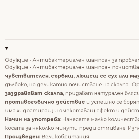
Odylique - Антибактериален шампоан за пробле
Odylique - Антибактериален шампоан почиства е
чувствителен
,
сърбящ, лющещ се сух или маз
дълбоко, но деликатно почистване на скалпа. 
заздравяват скалпа
, придават натурален бля
противогъбично действие
и успешно се боря
има хидратиращ и омекотяващ ефект и действа
Начин на употреба
: Нанесете малко количеств
косата за няколко минути преди отмиване. Изп
Произведен:
Великобритания