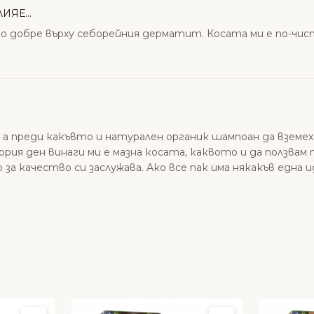
ЯЕ...
 добре върху себорейния дерматит. Косата ми е по-чист
, а преди какъвто и натурален органик шампоан да вземех
ия ден винаги ми е мазна косата, каквото и да ползвам п
 за качество си заслужава. Ако все пак има някакъв една 