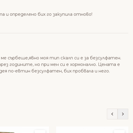
а и определено бих го закупила отново!
 ме сърбеше,явно моя тип скалп си е за безсулфатен.
рез годините, но при мен си е хормонално. Цената е
идея по-евтин безсулфатен, бих пробвала и него.