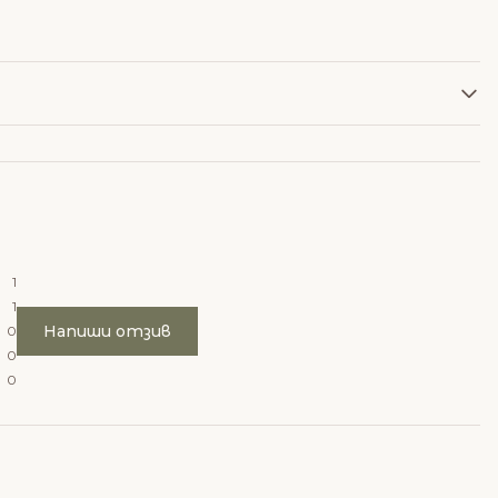
1
1
Напиши отзив
0
0
0