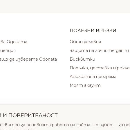
ПОЛЕЗНИ ВРЪЗКИ
ава Одоната
Общи условия
цепция
Защита на личните данни
защо да изберете Odonata
Бисквитки
Поръчка, доставка и рекл
Афилиатна програма
Моят акаунт
И И ПОВЕРИТЕЛНОСТ
сквитки за основната работа на сайта. По избор — за п