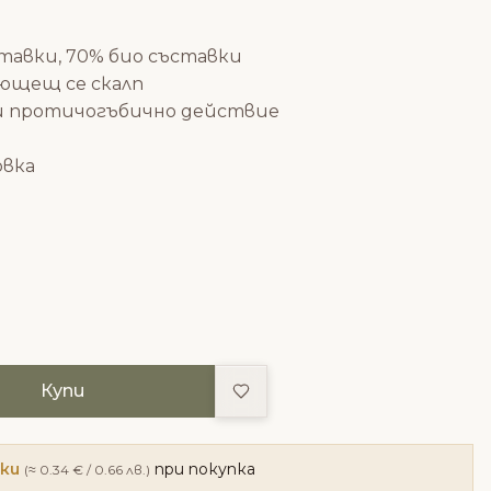
тавки, 70% био съставки
лющещ се скалп
и протичогъбично действие
овка
Добави в любими
Купи
чки
при покупка
(≈ 0.34 € / 0.66 лв.)