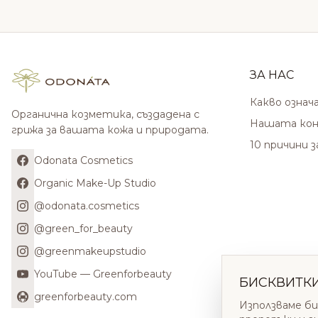
ЗА НАС
Какво означ
Органична козметика, създадена с
Нашата кон
грижа за вашата кожа и природата.
10 причини 
Odonata Cosmetics
Organic Make-Up Studio
@odonata.cosmetics
@green_for_beauty
@greenmakeupstudio
YouTube — Greenforbeauty
БИСКВИТК
greenforbeauty.com
Използваме би