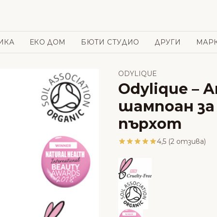
ИКА
ЕКО ДОМ
БЮТИ СТУДИО
ДРУГИ
МАР
ODYLIQUE
Odylique –
шампоан за
пърхот
4,5 (2 отзива)