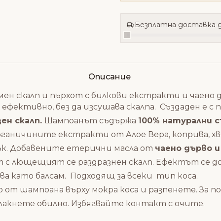
Безплатна доставка д
Описание
мен скалп и пърхот с билкови екстракти и чаено 
фективно, без да изсушава скалпа. Създаден е с п
ен скалп.
Шампоанът съдържа
100% натурални 
Органичините екстракти от Алое Вера, коприва, 
сък. Добавените етерични масла от
чаено дърво и
т с лющещият се раздразнен скалп. Ефектът се 
 като балсам. Подходящ за всеки тип коса.
о от шампоана върху мокра коса и разпенете. За п
лакнете обилно. Избягвайте контакт с очите.