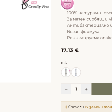
100% натурални със
За мазен сърбящ и 
Антибактериално 
Веган формула
Рециклируема опак
17.13 €
ml::
1
Спечели
17 зелени то