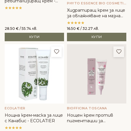
ревитализиращ крем -
PHYTO ESSENCE BIO COSMETICS
Phytocode
Хидратиращ крем за лице
за овлажняване на мазна
кожа - PhytoEssenceBio
28.50
€
/ 55.74 лв.
16.50
€
/ 32.27 лв.
КУПИ
КУПИ
Добави в любими
Доба
ECOLATIER
BIOFFICINA TOSCANA
Нощна крем-маска за лице
Нощен крем против
с Канабис - ECOLATIER
пигментации за
изравняване на тена -