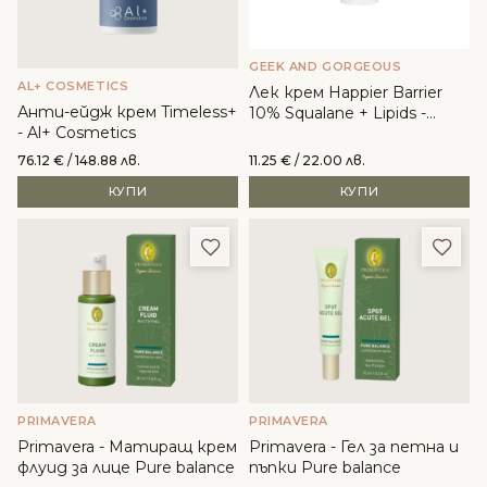
GEEK AND GORGEOUS
AL+ COSMETICS
Лек крем Happier Barrier
Анти-ейдж крем Timeless+
10% Squalane + Lipids -
- Al+ Cosmetics
Geek&Gorgeous
76.12
€
/ 148.88 лв.
11.25
€
/ 22.00 лв.
КУПИ
КУПИ
Добави в любими
Доба
PRIMAVERA
PRIMAVERA
Primavera - Матиращ крем
Primavera - Гел за петна и
флуид за лице Pure balance
пъпки Pure balance