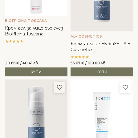
BIOFFICINA TOSCANA
Крем гел за лице със слез -
Biofficina Toscana
AL+ COSMETICS
Крем за лице HydraX+ - Al+
Cosmetics
20.66
€
/ 40.41 лв.
55.67
€
/ 108.88 лв.
КУПИ
КУПИ
Добави в любими
Доба