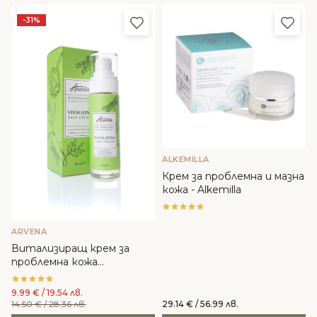
Добави в любими
Доба
-31%
ALKEMILLA
Крем за проблемна и мазна
кожа - Alkemilla
ARVENA
Витализиращ крем за
проблемна кожа
Ботаникълс - Arvena
Cosmetics
9.99
€
/ 19.54 лв.
14.50
€
/ 28.36 лв.
29.14
€
/ 56.99 лв.