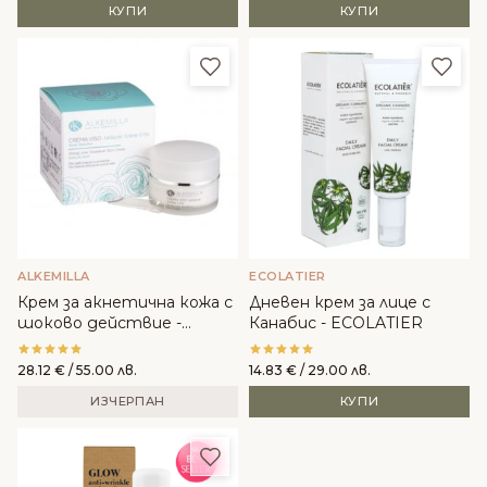
КУПИ
КУПИ
Добави в любими
Доба
ALKEMILLA
ECOLATIER
Крем за акнетична кожа с
Дневен крем за лице с
шоково действие -
Канабис - ECOLATIER
Alkemilla
28.12
€
/ 55.00 лв.
14.83
€
/ 29.00 лв.
ИЗЧЕРПАН
КУПИ
Добави в любими