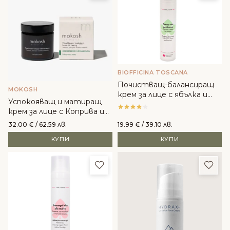
BIOFFICINA TOSCANA
Почистващ-балансиращ
MOKOSH
крем за лице с ябълка и
Успокояващ и матиращ
мента - Biofficina Toscana
крем за лице с Коприва и
Мента - Mokosh
32.00
€
/ 62.59 лв.
19.99
€
/ 39.10 лв.
КУПИ
КУПИ
Добави в любими
Доба