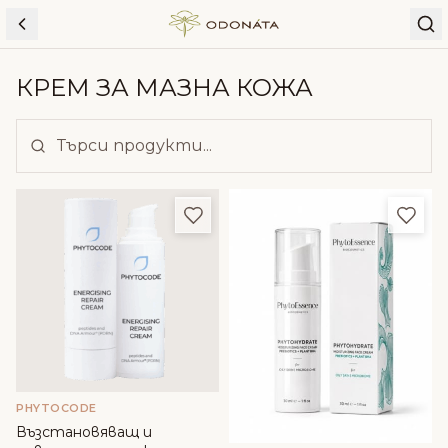
Skip to content
КРЕМ ЗА МАЗНА КОЖА
Добави в любими
Доба
PHYTOCODE
Възстановяващ и