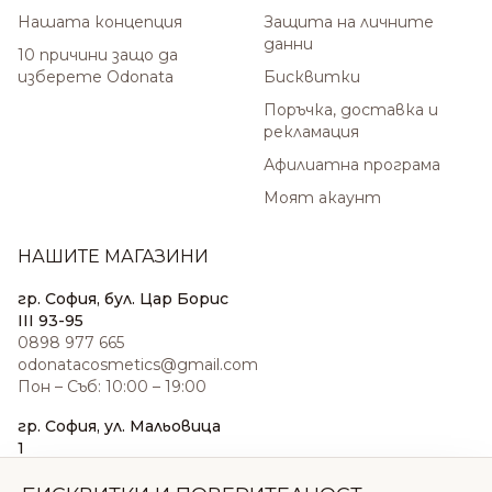
Нашата концепция
Защита на личните
данни
10 причини защо да
изберете Odonata
Бисквитки
Поръчка, доставка и
рекламация
Афилиатна програма
Моят акаунт
НАШИТЕ МАГАЗИНИ
гр. София, бул. Цар Борис
III 93-95
0898 977 665
odonatacosmetics@gmail.com
Пон – Съб: 10:00 – 19:00
гр. София, ул. Мальовица
1
0876 185 022