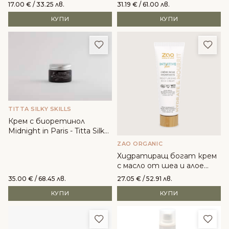
Biofficina Toscаna
17.00
€
/ 33.25 лв.
31.19
€
/ 61.00 лв.
КУПИ
КУПИ
Добави в любими
Доба
TITTA SILKY SKILLS
Крем с биоретинол
Midnight in Paris - Titta Silky
Skills
ZAO ORGANIC
Хидратиращ богат крем
с масло от шеа и алое
вера - Zao Organic
35.00
€
/ 68.45 лв.
27.05
€
/ 52.91 лв.
КУПИ
КУПИ
Добави в любими
Доба