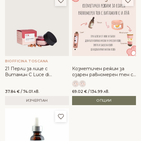
BIOFFICINA TOSCANA
21 Перли за лице с
Козметичен режим за
Витамин С Luce di
озарен равномерен тен с
Camelia- Biofficina Toscana
витамин C и AHA
37.84
€
/ 74.01 лв.
69.02
€
/ 134.99 лв.
ИЗЧЕРПАН
ОПЦИИ
Добави в любими