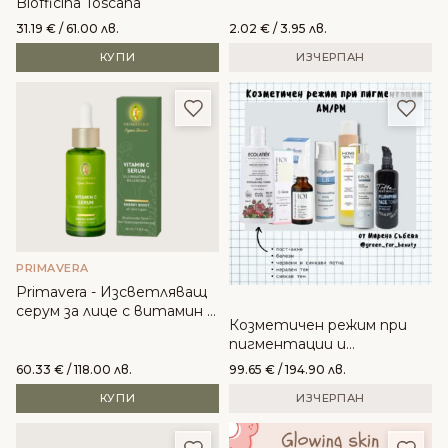
Biofficina Toscana
31.19
€
/ 61.00 лв.
2.02
€
/ 3.95 лв.
КУПИ
ИЗЧЕРПАН
Добави в любими
Доба
PRIMAVERA
Primavera - Изсветляващ
серум за лице с витамин C
Козметичен режим при
Energy Boost
пигментации и
изравняване на тена
60.33
€
/ 118.00 лв.
99.65
€
/ 194.90 лв.
КУПИ
ИЗЧЕРПАН
Добави в любими
Доба