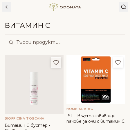
Skip to content
ВИТАМИН С
Добави в любими
Доба
HOME-SPA-BG
IST – Възстановяващи
BIOFFICINA TOSCANA
пачове за очи с витамин С
Витамин C бустер -