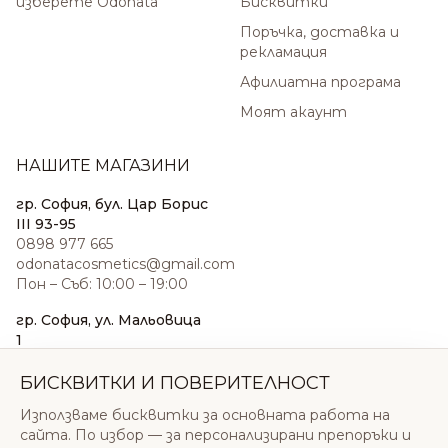
изберете Odonata
Бисквитки
Поръчка, доставка и
рекламация
Афилиатна програма
Моят акаунт
НАШИТЕ МАГАЗИНИ
гр. София, бул. Цар Борис
III 93-95
0898 977 665
odonatacosmetics@gmail.com
Пон – Съб: 10:00 – 19:00
гр. София, ул. Мальовица
1
0876 185 022
sales@odonatacosmetics.com
БИСКВИТКИ И ПОВЕРИТЕЛНОСТ
Пон – Съб: 10:00 – 19:30;
Използваме бисквитки за основната работа на
Нед: 11:00 – 18:00
сайта. По избор — за персонализирани препоръки и