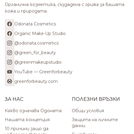
Органична козметика, създадена с грижа за вашата
кожа и природата.
Odonata Cosmetics
Organic Make-Up Studio
@odonata.cosmetics
@green_for_beauty
@greenmakeupstudio
YouTube — Greenforbeauty
greenforbeauty.com
ЗА НАС
ПОЛЕЗНИ ВРЪЗКИ
Какво означава Одоната
Общи условия
Нашата концепция
Защита на личните
данни
10 причини защо да