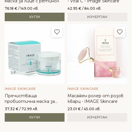
маска за лице с ретинол
- Vital C - Image Skincare
76.18
€
/ 149.00 лв.
42.95
€
/ 84.00 лв.
КУПИ
ИЗЧЕРПАН
Добави в любими
Доба
IMAGE SKINCARE
IMAGE SKINCARE
Пречистваща
Масажен ролер от розов
пробиотична маска за
кварц - IMAGE Skincare
лице IMAGE
37.32
€
/ 72.99 лв.
23.01
€
/ 45.00 лв.
КУПИ
ИЗЧЕРПАН