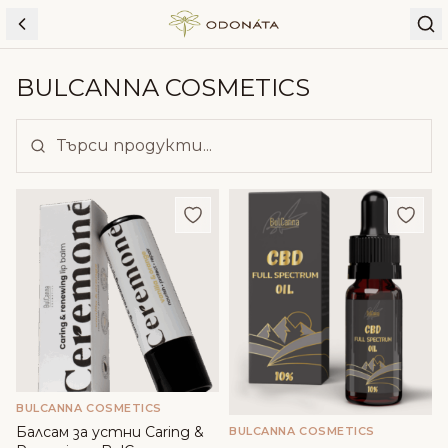
Skip to content
BULCANNA COSMETICS
Добави в любими
Доба
BULCANNA COSMETICS
Балсам за устни Caring &
BULCANNA COSMETICS