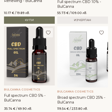
Renewing - BulCanna
Full spectrum CBD 10% -
BulCanna
10.17
€
/ 19.89 лв.
55.73
€
/ 109.00 лв.
КУПИ
ИЗЧЕРПАН
Добави в любими
Доба
BULCANNA COSMETICS
BULCANNA COSMETICS
Full spectrum CBD 5% -
Broad spectrum CBD 25% -
BulCanna
BulCanna
35.74
€
/ 69.90 лв.
119.54
€
/ 233.80 лв.