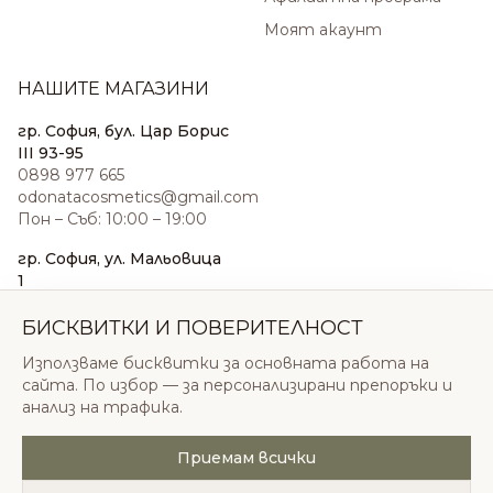
Моят акаунт
НАШИТЕ МАГАЗИНИ
гр. София, бул. Цар Борис
III 93-95
0898 977 665
odonatacosmetics@gmail.com
Пон – Съб: 10:00 – 19:00
гр. София, ул. Мальовица
1
0876 185 022
sales@odonatacosmetics.com
БИСКВИТКИ И ПОВЕРИТЕЛНОСТ
Пон – Съб: 10:00 – 19:30;
Използваме бисквитки за основната работа на
Нед: 11:00 – 18:00
сайта. По избор — за персонализирани препоръки и
анализ на трафика.
Приемам всички
© 2026 Одоната Козметикс ООД. Всички права
запазени.