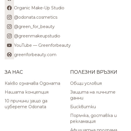
Organic Make-Up Studio
@odonata.cosmetics
@green_for_beauty
@greenmakeupstudio
YouTube — Greenforbeauty
greenforbeauty.com
ЗА НАС
ПОЛЕЗНИ ВРЪЗКИ
Какво означава Одоната
Общи условия
Нашата концепция
Защита на личните
данни
10 причини защо да
изберете Odonata
Бисквитки
Поръчка, доставка и
рекламация
Афилиатна програма