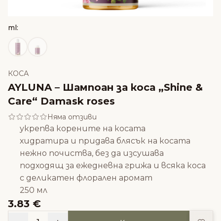
ml:
КОСА
AYLUNA – Шампоан за коса „Shine &
Care“ Damask roses
Няма отзиви
укрепва корените на косата
хидратира и придава блясък на косата
нежно почиства, без да изсушава
подходящ за ежедневна грижа и всяка коса
с деликатен флорален аромат
250 мл
3.83 €