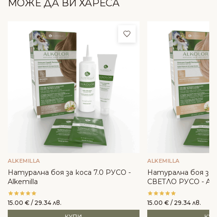
МОЖЕ ДА ВИ ХАРЕСА
Добави в любими
ALKEMILLA
ALKEMILLA
Натурална боя за коса 7.0 РУСО -
Натурална боя за 
Alkemilla
СВЕТЛО РУСО - Alke
15.00
€
/ 29.34 лв.
15.00
€
/ 29.34 лв.
КУПИ
КУ