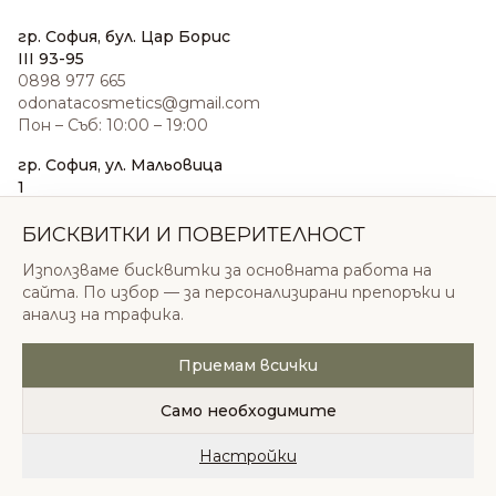
гр. София, бул. Цар Борис
III 93-95
0898 977 665
odonatacosmetics@gmail.com
Пон – Съб: 10:00 – 19:00
гр. София, ул. Мальовица
1
0876 185 022
sales@odonatacosmetics.com
БИСКВИТКИ И ПОВЕРИТЕЛНОСТ
Пон – Съб: 10:00 – 19:30;
Използваме бисквитки за основната работа на
Нед: 11:00 – 18:00
сайта. По избор — за персонализирани препоръки и
анализ на трафика.
Приемам всички
© 2026 Одоната Козметикс ООД. Всички права
запазени.
Само необходимите
Политика за поверителност
Общи условия
Бисквитки
Настройки
Начало
Категории
Любими
Количка
Профил