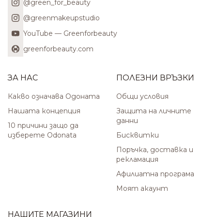
@green_for_beauty
@greenmakeupstudio
YouTube — Greenforbeauty
greenforbeauty.com
ЗА НАС
ПОЛЕЗНИ ВРЪЗКИ
Какво означава Одоната
Общи условия
Нашата концепция
Защита на личните
данни
10 причини защо да
изберете Odonata
Бисквитки
Поръчка, доставка и
рекламация
Афилиатна програма
Моят акаунт
НАШИТЕ МАГАЗИНИ