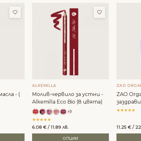
Добави в любими
Добави в люби
ALKEMILLA
ZAO ORGA
асла - (
Молив-червило за устни -
ZAO Orga
Alkemilla Eco Bio (8 цвята)
заздрави
+3
6.08
€
/ 11.89 лв.
11.25
€
/ 22
ОПЦИИ