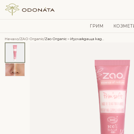
Skip to content
ГРИМ
КОЗМЕТ
Начало
/
ZAO Organic
/
Zao Organic – Изглаждаща кадифена база Sublim’Soft 750