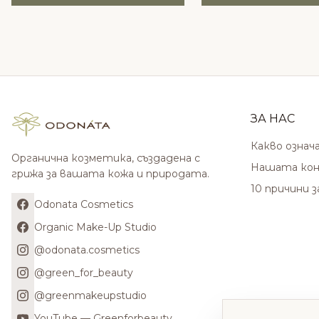
ЗА НАС
Какво означ
Органична козметика, създадена с
Нашата кон
грижа за вашата кожа и природата.
10 причини 
Odonata Cosmetics
Organic Make-Up Studio
@odonata.cosmetics
@green_for_beauty
@greenmakeupstudio
YouTube — Greenforbeauty