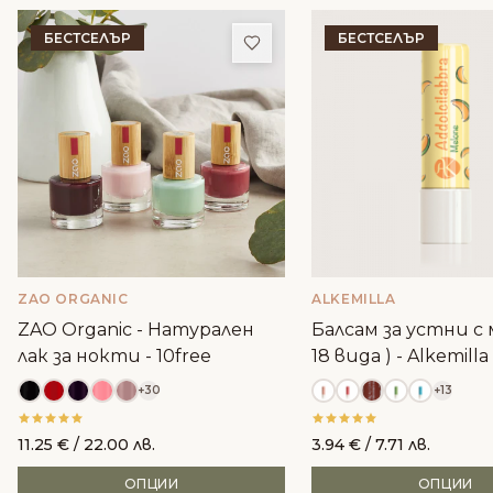
БЕСТСЕЛЪР
БЕСТСЕЛЪР
Добави в любими
ZAO ORGANIC
ALKEMILLA
ZAO Organic - Натурален
Балсам за устни с м
лак за нокти - 10free
18 вида ) - Alkemilla
+30
+13
11.25
€
/ 22.00 лв.
3.94
€
/ 7.71 лв.
ОПЦИИ
ОПЦИИ