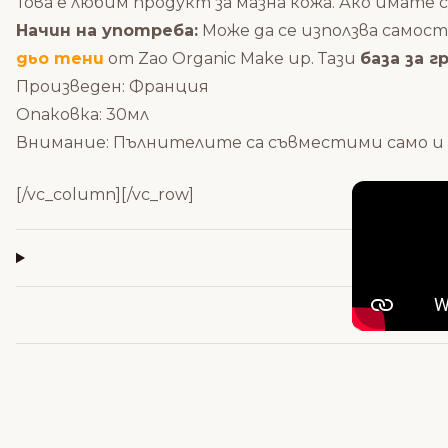
Това е любим продукт за мазна кожа. Ако имате 
Начин на употреба:
Може да се използва самос
дьо тени
от Zao Organic Make up. Тази
база за г
Произведен: Франция
Опаковка: 30мл
Внимание: Пълнителите са съвместими само и 
[/vc_column][/vc_row]