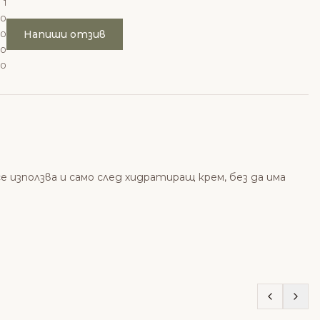
1
0
Напиши отзив
0
0
0
е използва и само след хидратиращ крем, без да има