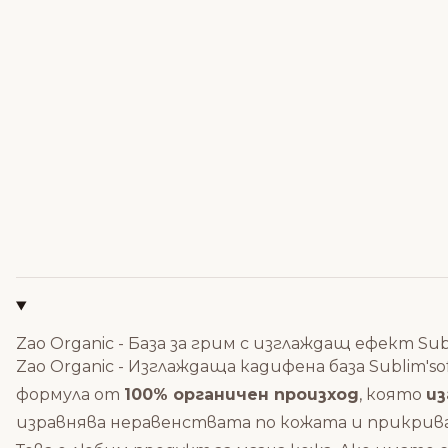
Zao Organic - База за грим с изглаждащ ефект Sub
Zao Organic - Изглаждаща кадифена база Sublim'
формула от
100% органичен произход
, която
из
изравнява неравенствата по кожата и прикрива