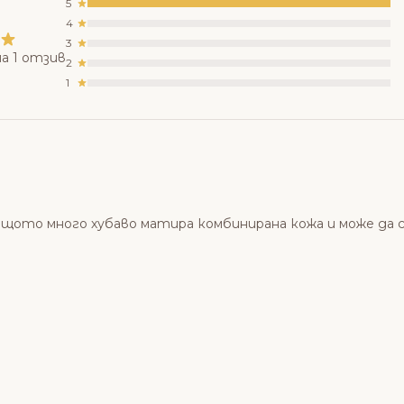
5
4
3
а 1 отзив
2
1
защото много хубаво матира комбинирана кожа и може да с