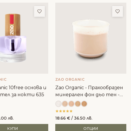
ми
Добави в любими
Доба
NIC
ZAO ORGANIC
nic 10free основа и
Zao Organic - Прахообразен
тел за нокти 635
минерален фон дьо тен -
пълнител
.00 лв.
18.66
€
/ 36.50 лв.
КУПИ
ОПЦИИ