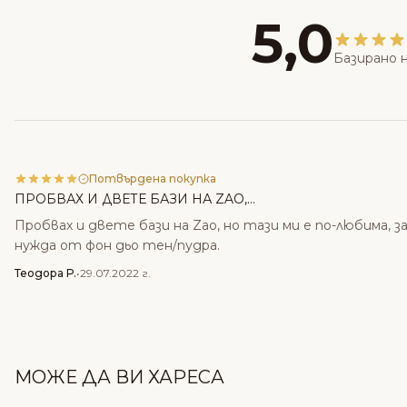
5,0
Базирано н
Потвърдена покупка
ПРОБВАХ И ДВЕТЕ БАЗИ НА ZAO,...
Пробвах и двете бази на Zao, но тази ми е по-любима, 
нужда от фон дьо тен/пудра.
Теодора Р.
•
29.07.2022 г.
МОЖЕ ДА ВИ ХАРЕСА