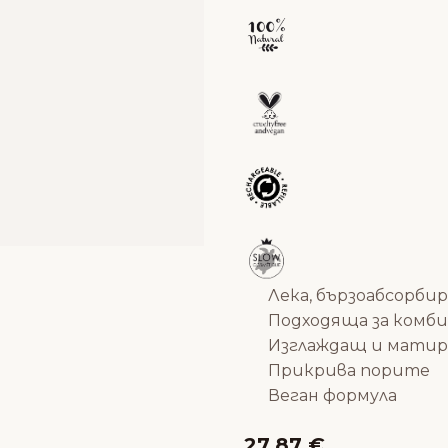
Лека, бързоабсорби
Подходяща за комби
Изглаждащ и мати
Прикрива порите
Веган формула
27.87 €