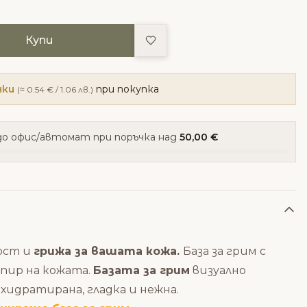
Добави в любими
Купи
чки
при покупка
(≈ 0.54 € / 1.06 лв.)
о офис/автомат при поръчка над
50,00 €
ност и
грижа за вашата кожа.
База за грим с
опир на кожата.
Базата за грим
визуално
идратирана, гладка и нежна.