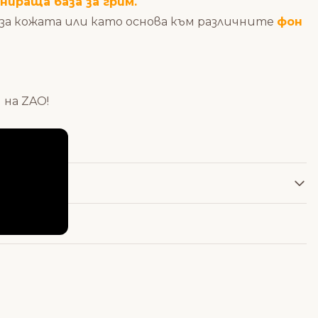
нираща база за грим.
за кожата или като основа към различните
фон
на ZAO!