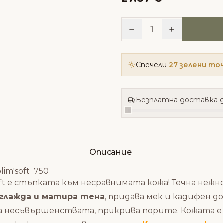
1
Спечели
27 зелени то
Безплатна доставка д
Описание
lim'soft 750
soft е стъпката към несравнимата кожа! Течна неж
глажда и матира тена
, придава мек и кадифен д
 несъвършенствата, прикрива порите. Кожата е х