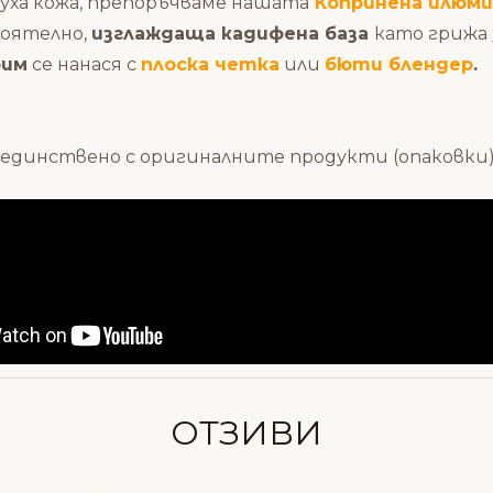
суха кожа, препоръчваме нашата
Копринена илюми
тоятелно,
изглаждаща кадифена база
като грижа 
рим
се нанася с
плоска четка
или
бюти блендер
.
единствено с оригиналните продукти (опаковки) 
Състав
ОТЗИВИ