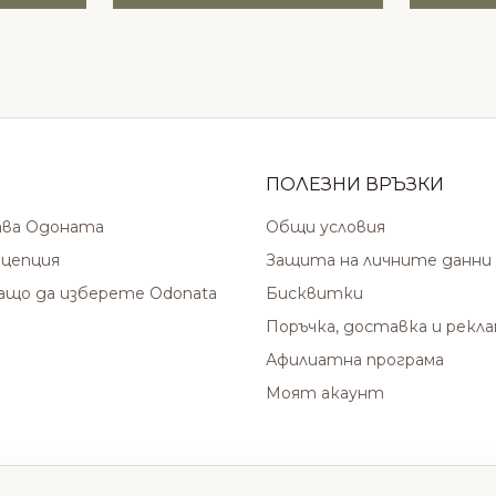
ПОЛЕЗНИ ВРЪЗКИ
ава Одоната
Общи условия
цепция
Защита на личните данни
защо да изберете Odonata
Бисквитки
Поръчка, доставка и рекл
Афилиатна програма
Моят акаунт