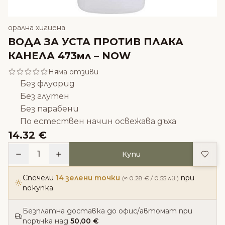
орална хигиена
ВОДА ЗА УСТА ПРОТИВ ПЛАКА
КАНЕЛА 473мл – NOW
Няма отзиви
Без флуорид
Без глутен
Без парабени
По естествен начин освежава дъха
14.32 €
Доба
1
Купи
Спечели
14 зелени точки
при
(≈ 0.28 € / 0.55 лв.)
покупка
Безплатна доставка до офис/автомат при
поръчка над
50,00 €