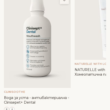
NATURELLE WITH LOV
NATURELLE with lov
Хомеопатична паст
вода от Роза дама
CLINISOOTHE
Вода за уста - антибактериална -
Clinisepet+ Dental