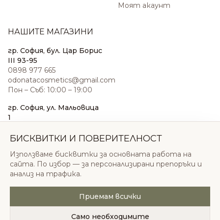
Моят акаунт
НАШИТЕ МАГАЗИНИ
гр. София, бул. Цар Борис
III 93-95
0898 977 665
odonatacosmetics@gmail.com
Пон – Съб: 10:00 – 19:00
гр. София, ул. Мальовица
1
0876 185 022
sales@odonatacosmetics.com
БИСКВИТКИ И ПОВЕРИТЕЛНОСТ
Пон – Съб: 10:00 – 19:30;
Използваме бисквитки за основната работа на
Нед: 11:00 – 18:00
сайта. По избор — за персонализирани препоръки и
анализ на трафика.
Приемам всички
© 2026 Одоната Козметикс ООД. Всички права
запазени.
Само необходимите
Политика за поверителност
Общи условия