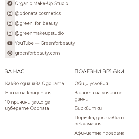
Organic Make-Up Studio
@odonata.cosmetics
@green_for_beauty
@greenmakeupstudio
YouTube — Greenforbeauty
greenforbeauty.com
ЗА НАС
ПОЛЕЗНИ ВРЪЗКИ
Какво означава Одоната
Общи условия
Нашата концепция
Защита на личните
данни
10 причини защо да
изберете Odonata
Бисквитки
Поръчка, доставка и
рекламация
Афилиатна програма