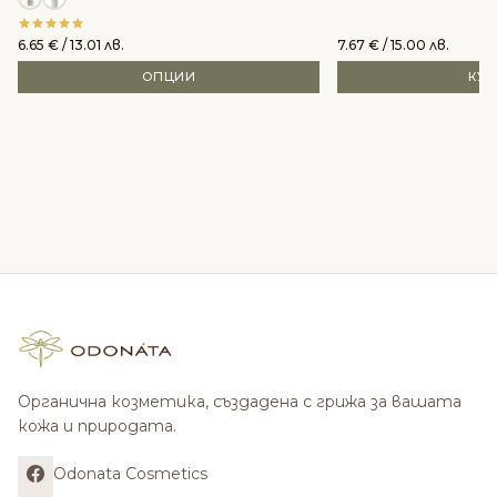
6.65
€
/ 13.01 лв.
7.67
€
/ 15.00 лв.
ОПЦИИ
КУ
Органична козметика, създадена с грижа за вашата
кожа и природата.
Odonata Cosmetics