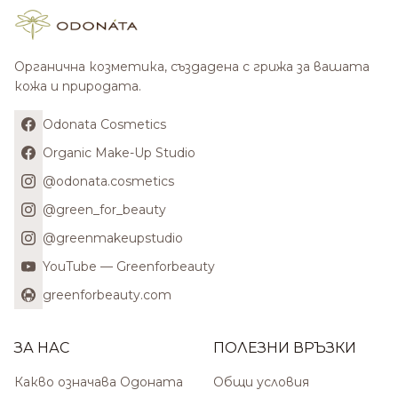
Органична козметика, създадена с грижа за вашата
кожа и природата.
Odonata Cosmetics
Organic Make-Up Studio
@odonata.cosmetics
@green_for_beauty
@greenmakeupstudio
YouTube — Greenforbeauty
greenforbeauty.com
ЗА НАС
ПОЛЕЗНИ ВРЪЗКИ
Какво означава Одоната
Общи условия