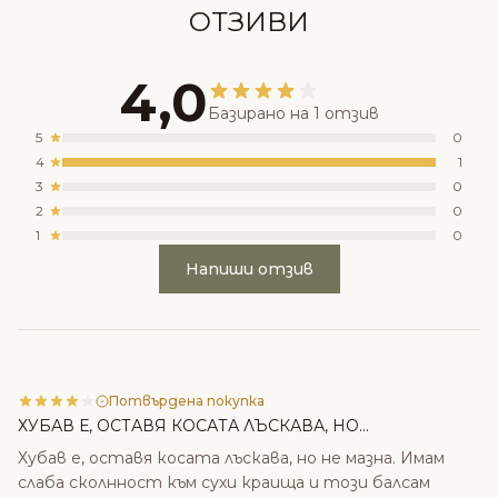
ОТЗИВИ
4,0
Базирано на 1 отзив
5
0
4
1
3
0
2
0
1
0
Напиши отзив
Потвърдена покупка
ХУБАВ Е, ОСТАВЯ КОСАТА ЛЪСКАВА, НО...
Хубав е, оставя косата лъскава, но не мазна. Имам
слаба сколнност към сухи краища и този балсам