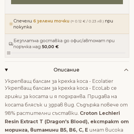
Спечели
6 зелени точки
при
(≈ 0.12 € / 0.23 лв.)
покупка
Безплатна доставка до офис/автомат при
поръчка над
50,00 €
Описание
Укрепващ балсам за крехка коса - Ecolatier
Укрепващ балсам за крехка коса - EcoLab се
грижи за косата и я подхранва. Придава на
косата блясък и здрав вид. Съдържа повече от
98% растителни съставки.
Сroton Lechleri ​​
Resin Extract T (Dragon's Blood), екстракт от
моринга, витамини B5, B6, C, E
имат висока