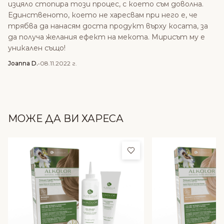
изцяло стопира този процес, с което съм доволна.
Единственото, което не харесвам при него е, че
трябва да нанасям доста продукт върху косата, за
да получа желания ефект на мекота. Мирисът му е
уникален също!
Joanna D.
•
08.11.2022 г.
МОЖЕ ДА ВИ ХАРЕСА
Добави в любими