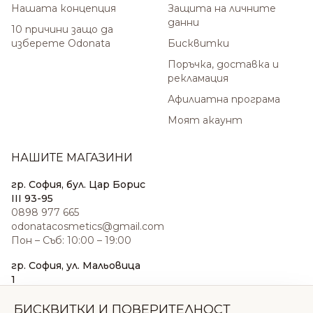
Нашата концепция
Защита на личните
данни
10 причини защо да
изберете Odonata
Бисквитки
Поръчка, доставка и
рекламация
Афилиатна програма
Моят акаунт
НАШИТЕ МАГАЗИНИ
гр. София, бул. Цар Борис
III 93-95
0898 977 665
odonatacosmetics@gmail.com
Пон – Съб: 10:00 – 19:00
гр. София, ул. Мальовица
1
0876 185 022
sales@odonatacosmetics.com
БИСКВИТКИ И ПОВЕРИТЕЛНОСТ