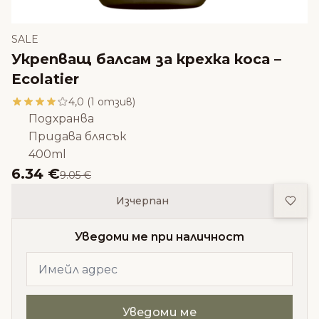
SALE
Укрепващ балсам за крехка коса –
Ecolatier
4,0 (1 отзив)
Подхранва
Придава блясък
400ml
6.34 €
9.05 €
Доба
Изчерпан
Уведоми ме при наличност