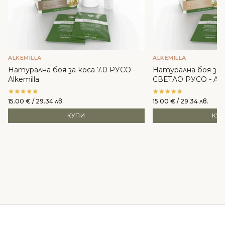
ALKEMILLA
ALKEMILLA
Натурална боя за коса 7.0 РУСО -
Натурална боя за 
Alkemilla
СВЕТЛО РУСО - Alke
15.00
€
/ 29.34 лв.
15.00
€
/ 29.34 лв.
КУПИ
КУ