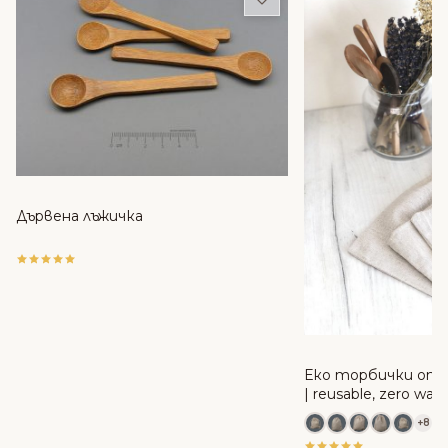
Дървена лъжичка
Еко торбички от 
| reusable, zero was
+8