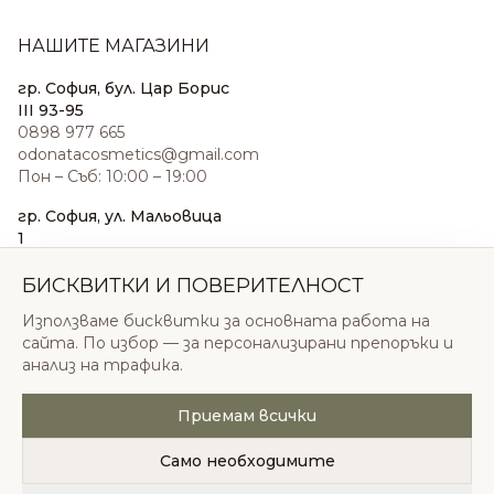
НАШИТЕ МАГАЗИНИ
гр. София, бул. Цар Борис
III 93-95
0898 977 665
odonatacosmetics@gmail.com
Пон – Съб: 10:00 – 19:00
гр. София, ул. Мальовица
1
0876 185 022
sales@odonatacosmetics.com
БИСКВИТКИ И ПОВЕРИТЕЛНОСТ
Пон – Съб: 10:00 – 19:30;
Използваме бисквитки за основната работа на
Нед: 11:00 – 18:00
сайта. По избор — за персонализирани препоръки и
анализ на трафика.
Приемам всички
© 2026 Одоната Козметикс ООД. Всички права
запазени.
Само необходимите
Политика за поверителност
Общи условия
Бисквитки