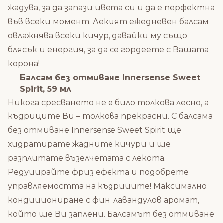
жадува, за да запази цвета си и да е перфектна
във всеки момент. Лекият ежедневен балсам
овлажнява всеки кичур, давайки му също
блясък и енергия, за да се гордеете с Вашата
корона!
Балсам без отмиване Innersense Sweet
Spirit, 59 мл
Никога сресването не е било толкова лесно, а
къдриците Ви – толкова прекрасни. С балсама
без отмиване Innersense Sweet Spirit ще
хидратирате жадните кичури и ще
разплитате възелчетата с лекота.
Редуцирайте фриз ефекта и подобрете
управляемостта на къдриците! Максимално
кондициониране с фин, лавандулов аромат,
който ще Ви заплени. Балсамът без отмиване