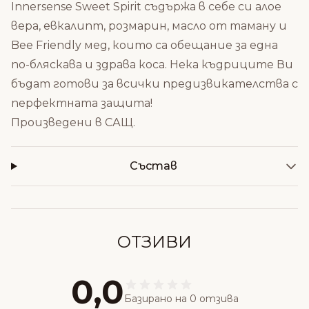
Innersense Sweet Spirit съдържа в себе си алое
вера, евкалипт, розмарин, масло от таману и
Bee Friendly мед, които са обещание за една
по-бляскава и здрава коса. Нека къдриците Ви
бъдат готови за всички предизвикателства с
перфектната защита!
Произведени в САЩ.
Състав
ОТЗИВИ
0,0
Базирано на 0 отзива