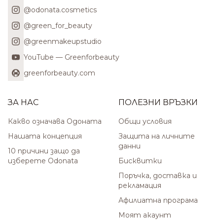
@odonata.cosmetics
@green_for_beauty
@greenmakeupstudio
YouTube — Greenforbeauty
greenforbeauty.com
ЗА НАС
ПОЛЕЗНИ ВРЪЗКИ
Какво означава Одоната
Общи условия
Нашата концепция
Защита на личните
данни
10 причини защо да
изберете Odonata
Бисквитки
Поръчка, доставка и
рекламация
Афилиатна програма
Моят акаунт