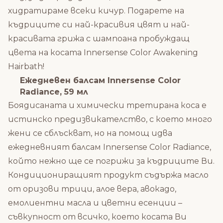
хидратираме всеки кичур. Подарете на
къдриците си най-красивия цвят и най-
красивата грижа с шампоана пробуждащ
цвета на косата Innersense Color Awakening
Hairbath!
Ежедневен балсам Innersense Color
Radiance, 59 мл
Боядисаната и химически третирана коса е
истинско предизвикателство, с което много
жени се сблъскват, но на помощ идва
ежедневният балсам Innersense Color Radiance,
който нежно ще се погрижи за къдриците Ви.
Кондициониращият продукт съдържа масло
от оризови трици, алое вера, авокадо,
емолиентни масла и цветни есенции –
съвкупност от всичко, което косата Ви