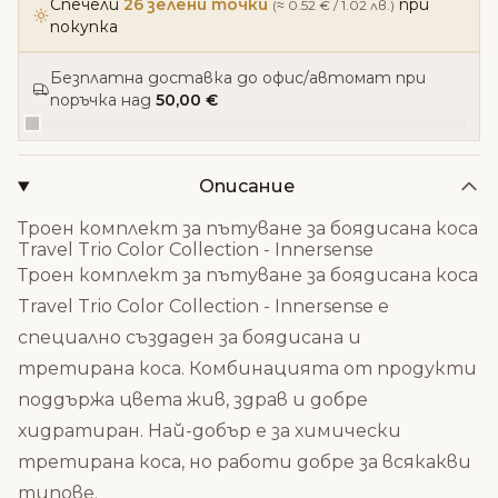
Спечели
26 зелени точки
при
(≈ 0.52 € / 1.02 лв.)
покупка
Безплатна доставка до офис/автомат при
поръчка над
50,00 €
Описание
Троен комплект за пътуване за боядисана коса
Travel Trio Color Collection - Innersense
Троен комплект за пътуване за боядисана коса
Travel Trio Color Collection - Innersense е
специално създаден за боядисана и
третирана коса. Комбинацията от продукти
поддържа цвета жив, здрав и добре
хидратиран. Най-добър е за химически
третирана коса, но работи добре за всякакви
типове.