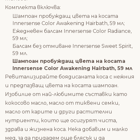
Комплекта включва:
Шампоан пробуждащ цвета на косата
Innersense Color Awakening Hairbath, 59 мл;
Ежедневен балсам Innersense Color Radiance,
59 мл;
Балсам без отмиване Innersense Sweet Spirit,
59 мл.
Шампоан пробуждащ цвета на косата
Innersense Color Awakening Hairbath, 59 мл
Ревитализирайте боядисаната коса с нежния
и предпазващ цвета на косата шампоан.
Изобилие от най-любимите съставки като
кокосово масло, масло от тиквени семки,
масло от карите и други растителни
нутриенти, които ще осигурят чиста,
здрава и жизнена коса. Нека добавим и малко
мед, за да придадем още блясък и да