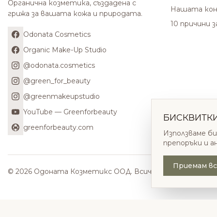
Органична козметика, създадена с
Нашата кон
грижа за вашата кожа и природата.
10 причини 
Odonata Cosmetics
Organic Make-Up Studio
@odonata.cosmetics
@green_for_beauty
@greenmakeupstudio
YouTube — Greenforbeauty
БИСКВИТК
greenforbeauty.com
Използваме би
препоръки и а
Приемам вс
© 2026 Одоната Козметикс ООД. Всички права запазени