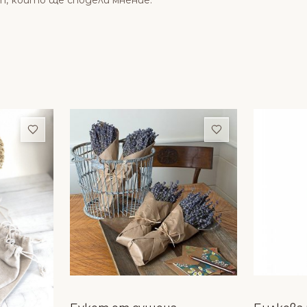
т, който ще сподели мнение.
Добави в любими
Добави в люби