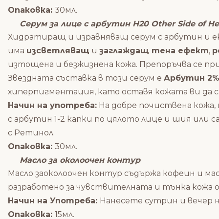
Опаковка:
30мл.
Серум за лице с арбутин H20 Other Side of H
Хидратиращ и изравняващ серум с арбутин и 
има
изсветляващ
и
заглаждащ тена ефект
,
р
изтощена и безжизнена кожа. Препоръчва се при
Звездната съставка в този серум е
Арбутин 2
хиперпигментация, като оставя кожата ви да с
Начин на употреба:
На добре почиствена кожа,
с арбутин 1-2 капки по цялото лице и шия или
с Ретинол.
Опаковка:
30мл.
Масло за околоочен контур
Масло за
околоочен контур съдържа к
офеин и мас
разработено за чувствителната и тънка кожа о
Начин на Употреба:
Нанесете сутрин и вечер н
Опаковка:
15мл.