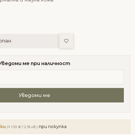
Добави в любими
рпан
Уведоми ме при наличност
чки
при покупка
(≈ 1.10 € / 2.15 лв.)