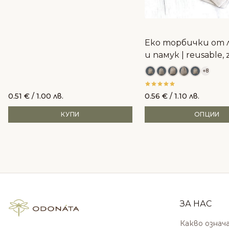
Еко торбички от 
и памук | reusable, 
waste
+8
0.51
€
/ 1.00 лв.
0.56
€
/ 1.10 лв.
КУПИ
ОПЦИИ
ЗА НАС
Какво означ