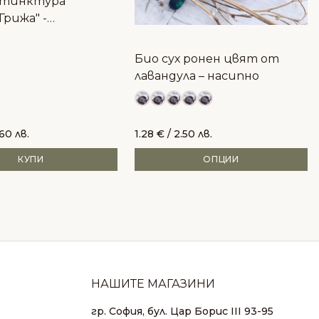
 тинктура
Грижа" -
иране, хормони,
кожа
Био сух ронен цвят от
лавандула – насипно
.60 лв.
1.28
€
/ 2.50 лв.
КУПИ
ОПЦИИ
НАШИТЕ МАГАЗИНИ
гр. София, бул. Цар Борис III 93-95