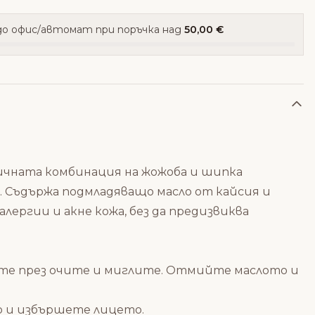
о офис/автомат при поръчка над
50,00 €
аничната комбинация на жожоба и шипка
. Съдържа подмладяващо масло от кайсия и
лергии и акне кожа, без да предизвиква
ете през очите и миглите. Отмийте маслото и
о и избършете лицето.