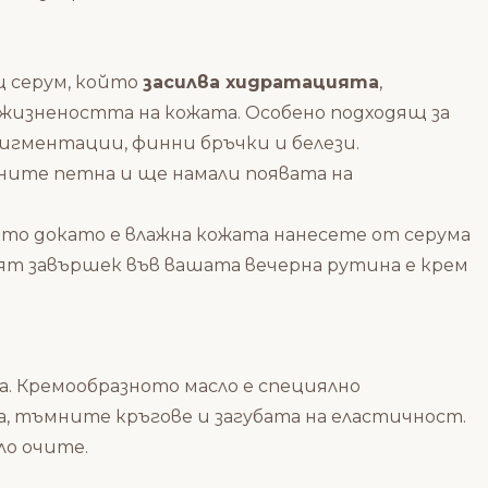
 серум, който
засилва хидратацията
,
 жизнеността на кожата. Особено подходящ за
пигментации, финни бръчки и белези.
ните петна и ще намали появата на
ето докато е влажна кожата нанесете от серума
ят завършек във вашата вечерна рутина е крем
а. Кремообразното масло е специялно
, тъмните кръгове и загубата на еластичност.
ло очите.