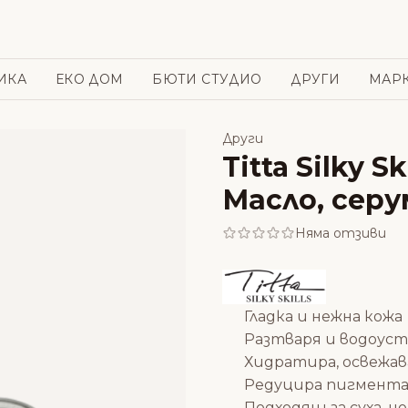
ИКА
ЕКО ДОМ
БЮТИ СТУДИО
ДРУГИ
МАР
Други
Titta Silky S
Масло, серу
Няма отзиви
Гладка и нежна кожа
Разтваря и водоус
Хидратира, освежав
Редуцира пигмент
Подходящ за суха, н