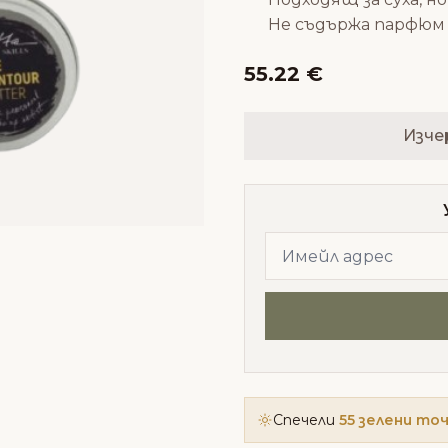
Не съдържа парфюм
55.22 €
Изче
Спечели
55 зелени то