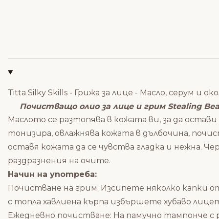
Titta Silky Skills - Грижа за лице - Масло, серум и о
Почистващо олио за лице и грим Stealing Be
Маслото се разтопява в кожата ви, за да остав
тонизира, овлажнява кожата в дълбочина, почи
оставя кожата да се чувства гладка и нежна. Ч
раздразнения на очите.
Начин на употреба:
Почистване на грим: Изсипете няколко капки 
с топла хавлиена кърпа избършете хубаво лице
Ежедневно почистване: На памучно тампонче с 