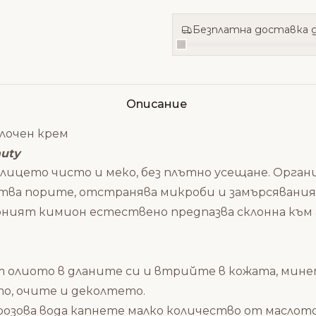
Безплатна доставка д
Описание
колочен крем
auty
и лицето чисто и меко, без плътно усещане. Орг
ства порите, отстранява микроби и замърсявания
ерният кимион естествено предпазва склонна към а
от олиото в дланите си и втрийте в кожата, мин
то, очите и деколтето.
розова вода капнете малко количество от маслот