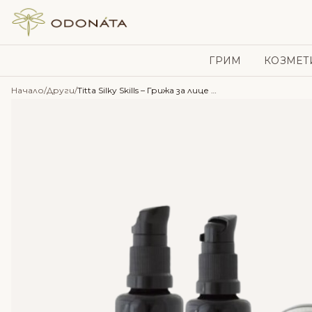
Skip to content
ГРИМ
КОЗМЕТ
Начало
/
Други
/
Titta Silky Skills – Грижа за лице – Масло, серум и околочен крем