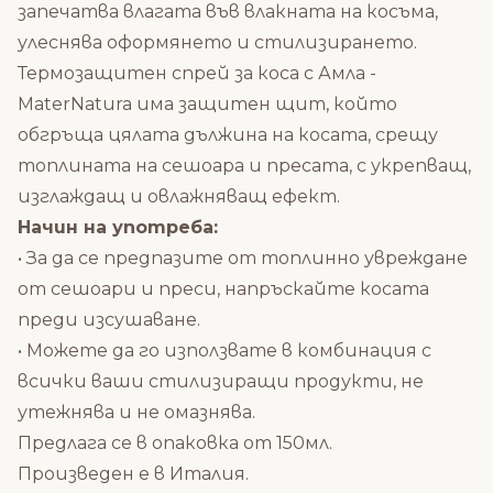
запечатва влагата във влакната на косъма,
улеснява оформянето и стилизирането.
Термозащитен спрей за коса с Амла -
MaterNatura има защитен щит, който
обгръща цялата дължина на косата, срещу
топлината на сешоара и пресата, с укрепващ,
изглаждащ и овлажняващ ефект.
Начин на употреба:
• За да се предпазите от топлинно увреждане
от сешоари и преси, напръскайте косата
преди изсушаване.
• Можете да го използвате в комбинация с
всички ваши стилизиращи продукти, не
утежнява и не омазнява.
Предлага се в опаковка от 150мл.
Произведен е в Италия.