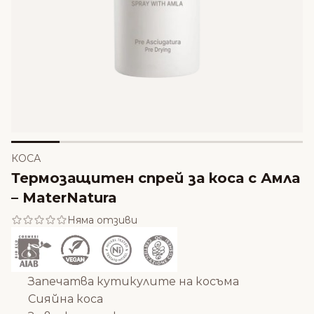
КОСА
Термозащитен спрей за коса с Амла
– MaterNatura
Няма отзиви
Запечатва кутикулите на косъма
Сияйна коса