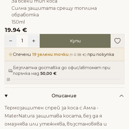
За всеки тип коса
Силна защитата срещу топлина
обработка
150ml
19.94 €
Доба
1
Купи
Спечели
19 зелени точки
при покупка
(≈ 0.38 €)
Безплатна доставка до офис/автомат при
поръчка над
50,00 €
Описание
Термозащитен спрей за коса с Амла -
MaterNatura защитава косата, без да я
омазнява или утежнява, възстановява и