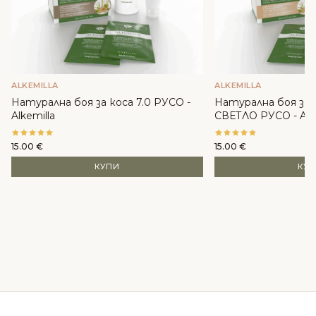
ALKEMILLA
ALKEMILLA
Натурална боя за коса 7.0 РУСО -
Натурална боя за 
Alkemilla
СВЕТЛО РУСО - Alke
15.00
€
15.00
€
КУПИ
КУ