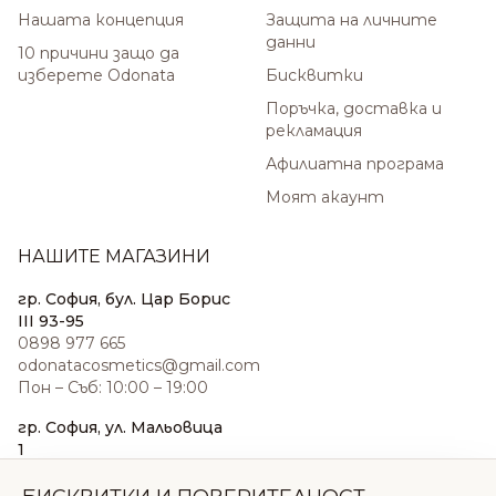
Нашата концепция
Защита на личните
данни
10 причини защо да
изберете Odonata
Бисквитки
Поръчка, доставка и
рекламация
Афилиатна програма
Моят акаунт
НАШИТЕ МАГАЗИНИ
гр. София, бул. Цар Борис
III 93-95
0898 977 665
odonatacosmetics@gmail.com
Пон – Съб: 10:00 – 19:00
гр. София, ул. Мальовица
1
0876 185 022
sales@odonatacosmetics.com