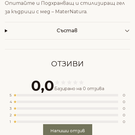
Опитайте и
Подхранващ и стилизиращ гел
за къдрици с мед – MaterNatura
.
Състав
ОТЗИВИ
0,0
Базирано на 0 отзива
5
0
4
0
3
0
2
0
1
0
Напиши отзив