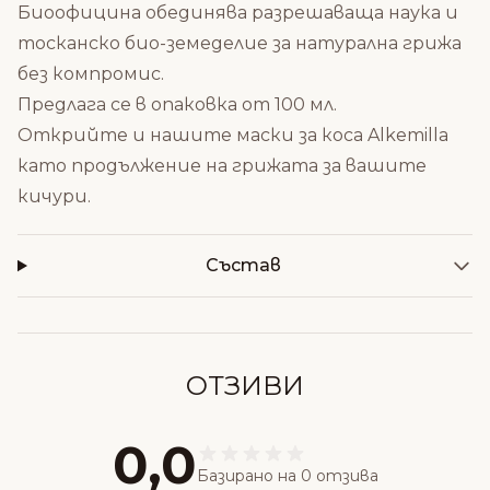
Биоофицина обединява разрешаваща наука и
тосканско био-земеделие за натурална грижа
без компромис.
Предлага се в опаковка от 100 мл.
Открийте и нашите
маски за коса Alkemilla
като продължение на грижата за вашите
кичури.
Състав
ОТЗИВИ
0,0
Базирано на 0 отзива