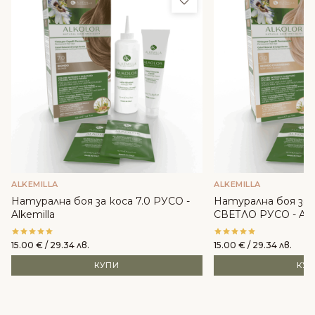
ALKEMILLA
ALKEMILLA
Натурална боя за коса 7.0 РУСО -
Натурална боя за 
Alkemilla
СВЕТЛО РУСО - Alke
15.00
€
/ 29.34 лв.
15.00
€
/ 29.34 лв.
КУПИ
КУ