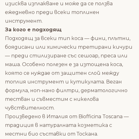
изисква изплакване и може да се ползва
ежедневно преди всеки топлинен
инструмент.
За кого е подходящ
Подходящ за всеки тип коса — фини, плътни,
боядисани или химически третирани кичури
— преди стилизиране със сешоар, преса или
маша. Особено полезен е за изтощена коса,
която се нуждае от защитен слой между
топлия инструмент и кутикулата. Веган
формула, ноn-нано филтри, дерматологично
тестван и съвместим с никеловa
чувствителност.
Произведено в Италия от Biofficina Toscana —
традиция в натуралната козметика с
местни био съставки от Тоскана.