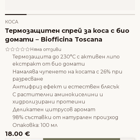
КОСА
Термозащитен спрей за коса с био
домати – Biofficina Toscana
Няма отзиви
Термозащита до 230°C с активен липо
екстракт от био домати
Намалява чупенето на косата с 26% при
разресване
Антифриз ефект и естествен блясък
С растителни аминокиселини и
хидролизирани протеини
Деликатен цитрусов аромат
98% съставки от натурален произход
Опаковка: 100 мл
18.00 €