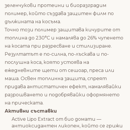
зеленчукови протеини и биоразградим
полимер, който създава защитен филм по
дължината на косъма.
Точно този полимер защитава кичурите от
топлина до 230°C и намалява до 26% чупенето
на косата при разресване и стилизиране.
Резултатът е по-силна, по-лъскава и по-
послушна коса, която устоява на
ежедневните щети от сешоар, преса или
маша. Освен топлинна защита, спреят
придава антистатичен ефект, намалявайки
разрошването и подобрявайки оформянето
на прическата.
Активни съставки
Active Lipo Extract от био домати —
антиоксидантен ликопен, който се грижи