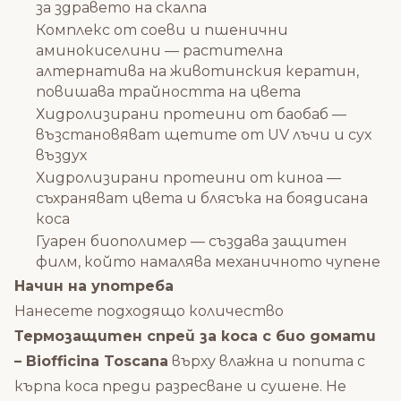
за здравето на скалпа
Комплекс от соеви и пшенични
аминокиселини — растителна
алтернатива на животинския кератин,
повишава трайността на цвета
Хидролизирани протеини от баобаб —
възстановяват щетите от UV лъчи и сух
въздух
Хидролизирани протеини от киноа —
съхраняват цвета и блясъка на боядисана
коса
Гуарен биополимер — създава защитен
филм, който намалява механичното чупене
Начин на употреба
Нанесете подходящо количество
Термозащитен спрей за коса с био домати
– Biofficina Toscana
върху влажна и попита с
кърпа коса преди разресване и сушене. Не