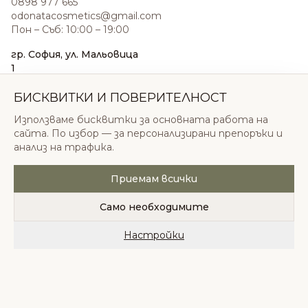
0898 977 665
odonatacosmetics@gmail.com
Пон – Съб: 10:00 – 19:00
гр. София, ул. Мальовица
1
0876 185 022
sales@odonatacosmetics.com
БИСКВИТКИ И ПОВЕРИТЕЛНОСТ
Пон – Съб: 10:00 – 19:30;
Използваме бисквитки за основната работа на
Нед: 11:00 – 18:00
сайта. По избор — за персонализирани препоръки и
анализ на трафика.
Приемам всички
© 2026 Одоната Козметикс ООД. Всички права
запазени.
Само необходимите
Политика за поверителност
Общи условия
Бисквитки
Настройки
Начало
Категории
Любими
Количка
Профил