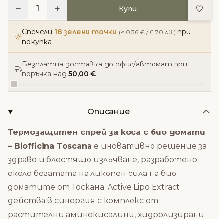
Доба
1
Купи
Спечели
18 зелени точки
при
(≈ 0.36 € / 0.70 лв.)
покупка
Безплатна доставка до офис/автомат при
поръчка над
50,00 €
Описание
Термозащитен спрей за коса с био домати
– Biofficina Toscana
е иновативно решение за
здраво и блестящо излъчване, разработено
около богатата на ликопен сила на био
доматите от Тоскана. Active Lipo Extract
действа в синергия с комплекс от
растителни аминокиселини, хидролизирани