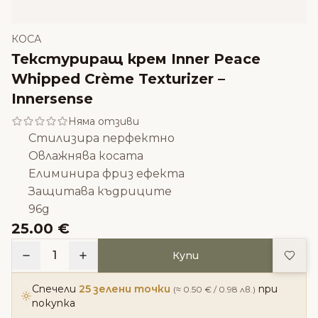
КОСА
Текстуриращ крем Inner Peace
Whipped Crème Texturizer –
Innersense
Няма отзиви
Стилизира перфектно
Овлажнява косата
Елиминира фриз ефекта
Защитава къдриците
96g
25.00 €
Доба
1
Купи
Спечели
25 зелени точки
при
(≈ 0.50 € / 0.98 лв.)
покупка