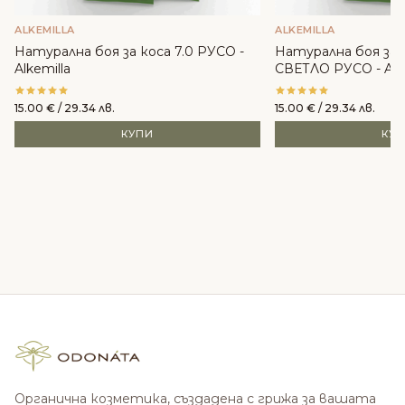
ALKEMILLA
ALKEMILLA
Натурална боя за коса 7.0 РУСО -
Натурална боя за 
Alkemilla
СВЕТЛО РУСО - Alke
15.00
€
/ 29.34 лв.
15.00
€
/ 29.34 лв.
КУПИ
КУ
Органична козметика, създадена с грижа за вашата