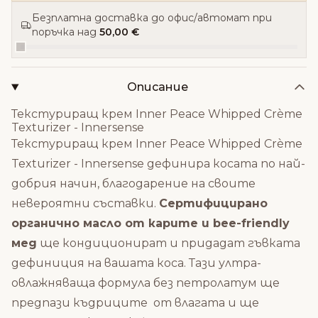
Безплатна доставка до офис/автомат при
поръчка над
50,00 €
Описание
Текстуриращ крем Inner Peace Whipped Crème
Texturizer - Innersense
Текстуриращ крем Inner Peace Whipped Crème
Texturizer - Innersense дефинира косата по най-
добрия начин, благодарение на своите
невероятни съставки.
Сертифицирано
органично масло от карите и bee-friendly
мед
ще кондиционират и придадат гъвката
дефиниция на вашата коса. Тази ултра-
овлажняваща формула без петролатум ще
предпази къдриците от влагата и ще