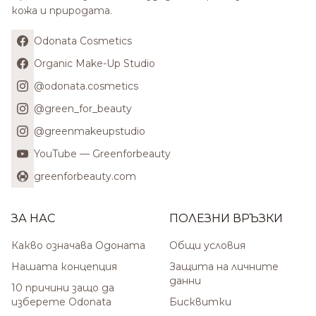
кожа и природата.
Odonata Cosmetics
Organic Make-Up Studio
@odonata.cosmetics
@green_for_beauty
@greenmakeupstudio
YouTube — Greenforbeauty
greenforbeauty.com
ЗА НАС
ПОЛЕЗНИ ВРЪЗКИ
Какво означава Одоната
Общи условия
Нашата концепция
Защита на личните
данни
10 причини защо да
изберете Odonata
Бисквитки