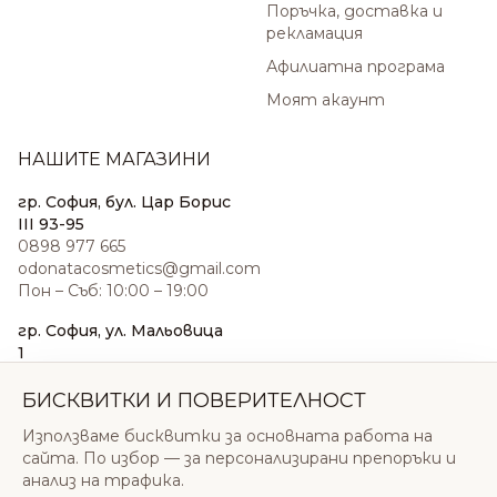
Поръчка, доставка и
рекламация
Афилиатна програма
Моят акаунт
НАШИТЕ МАГАЗИНИ
гр. София, бул. Цар Борис
III 93-95
0898 977 665
odonatacosmetics@gmail.com
Пон – Съб: 10:00 – 19:00
гр. София, ул. Мальовица
1
0876 185 022
sales@odonatacosmetics.com
БИСКВИТКИ И ПОВЕРИТЕЛНОСТ
Пон – Съб: 10:00 – 19:30;
Използваме бисквитки за основната работа на
Нед: 11:00 – 18:00
сайта. По избор — за персонализирани препоръки и
анализ на трафика.