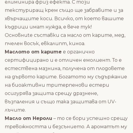
елиминира фриз ефекта. С този
текстуриращ крем също ще забравите и за
хвърчащите коси. Всичко, от което вашите
къдрици имат нужда, е вече тук!
Основниte съставки са масло от карите, мед,
пчелен восък, евкалипт, киноа.
Маслото от карите
е органично
сертифицирано и е отличен емолиент. То е
естествена мазнина, получена от плодовете
на дървото карите. Богатото му съдържание
на биоактивни тритерпенови естери
осигурява защита срещу дразнене,
възпаления и също така защитава от UV-
лъчите.
Масло от Нероли
– то се бори успешно срещу
тревожността и безсънието. А ароматът му