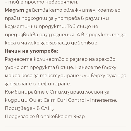
– той е просто невероятен.
Медът
действа като овлажнител, което го
прави подходящ за употреба в различни
козметични продукти. Той също не
предизвиква раздразнения. А в продуктите за
коса има леко задържащо действие.
Начин на употреба:
Разнесете количество с размер на грахово
зърно от продукта в ръце. Нанесете върху
мокра коса за текстуриране или върху суха – за
задържане и дефиниране.
Комбинирайте с
Стилизиращ лосион за
къдрици Quiet Calm Curl Control - Innersense
.
Произведен в САЩ.
Предлага се в опаковка от 96гр.