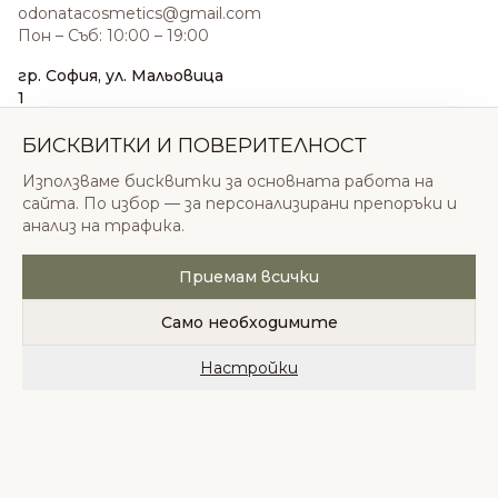
odonatacosmetics@gmail.com
Пон – Съб: 10:00 – 19:00
гр. София, ул. Мальовица
1
0876 185 022
sales@odonatacosmetics.com
БИСКВИТКИ И ПОВЕРИТЕЛНОСТ
Пон – Съб: 10:00 – 19:30;
Използваме бисквитки за основната работа на
Нед: 11:00 – 18:00
сайта. По избор — за персонализирани препоръки и
анализ на трафика.
Приемам всички
© 2026 Одоната Козметикс ООД. Всички права
запазени.
Само необходимите
Политика за поверителност
Общи условия
Бисквитки
Настройки
Начало
Категории
Любими
Количка
Профил