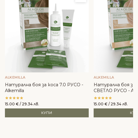
ALKEMILLA
ALKEMILLA
Натурална боя за коса 7.0 РУСО -
Натурална боя за 
Alkemilla
СВЕТЛО РУСО - Alke
15.00
€
/ 29.34 лв.
15.00
€
/ 29.34 лв.
КУПИ
КУ