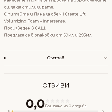
нанесете 1 помпа от продукта върху дланите
си, за да стилизирате.
Опитайте и
Пяна за обем I Create Lift
Volumizing Foam – Innersense
.
Произведен в САЩ.
Предлага се в опаковки от 59мл и 295мл.
Състав
ОТЗИВИ
0,0
Базирано на 0 отзива
5
0