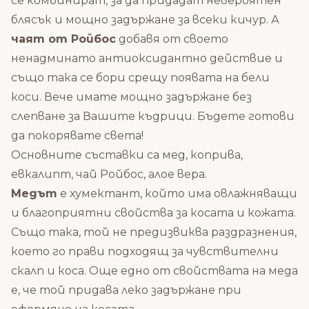
се комбинират, за да придадат невероятен
блясък и мощно задържане за всеки кичур. А
чаят от Ройбос
добавя от своето
ненадминато антиоксидантно действие и
също така се бори срещу появата на бели
коси. Вече имате мощно задържане без
слепване за Вашите къдрици. Бъдете готови
да покорявате света!
Основните съставки са мед, коприва,
евкалипт, чай Ройбос, алое вера.
Медът
е хумектант, който има овлажняващи
и благоприятни свойства за косата и кожата.
Също така, той не предизвиква раздразнения,
което го прави подходящ за чувствителни
скалп и коса. Още едно от свойствата на меда
е, че той придава леко задържане при