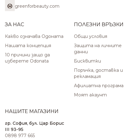
greenforbeauty.com
ЗА НАС
ПОЛЕЗНИ ВРЪЗКИ
Какво означава Одоната
Общи условия
Нашата концепция
Защита на личните
данни
10 причини защо да
изберете Odonata
Бисквитки
Поръчка, доставка и
рекламация
Афилиатна програма
Моят акаунт
НАШИТЕ МАГАЗИНИ
гр. София, бул. Цар Борис
III 93-95
0898 977 665