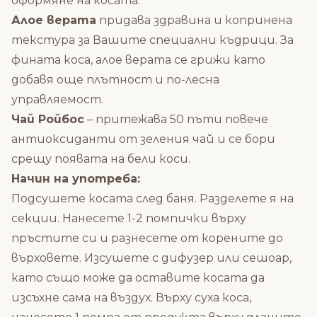
оформяне на косата.
Алое верата
придава здравина и копринена
текстура за Вашите специални къдрици. За
фината коса, алое верата се грижи като
добавя още плътност и по-лесна
управляемост.
Чай Ройбос
– притежава 50 пъти повече
антиоксиданти от зеления чай и се бори
срещу появата на бели коси.
Начин на употреба:
Подсушете косата след баня. Разделете я на
секции. Нанесете 1-2 помпички върху
пръстите си и разнесете от корените до
върховете. Изсушете с дифузер или сешоар,
като също може да оставите косата да
изсъхне сама на въздух. Върху суха коса,