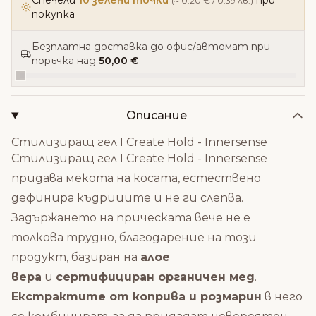
Спечели
10 зелени точки
при
(≈ 0.20 € / 0.39 лв.)
покупка
Безплатна доставка до офис/автомат при
поръчка над
50,00 €
Описание
Стилизиращ гел I Create Hold - Innersense
Стилизиращ гел I Create Hold - Innersense
придава мекота на косата, естествено
дефинира къдриците и не ги слепва.
Задържането на прическата вече не е
толкова трудно, благодарение на този
продукт, базиран на
алое
вера
и
сертифициран органичен мед
.
Екстрактите от коприва и розмарин
в него