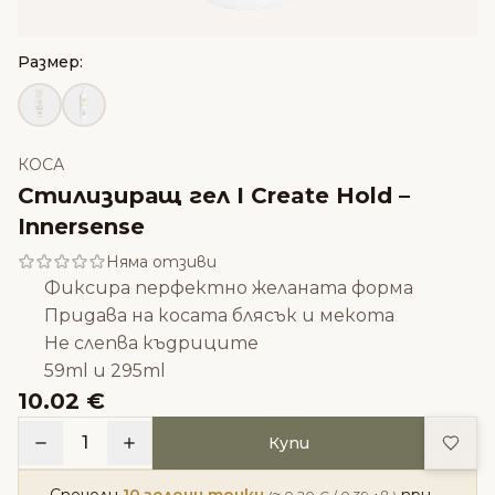
Размер:
КОСА
Стилизиращ гел I Create Hold –
Innersense
Няма отзиви
Фиксира перфектно желаната форма
Придава на косата блясък и мекота
Не слепва къдриците
59ml и 295ml
10.02 €
Доба
1
Купи