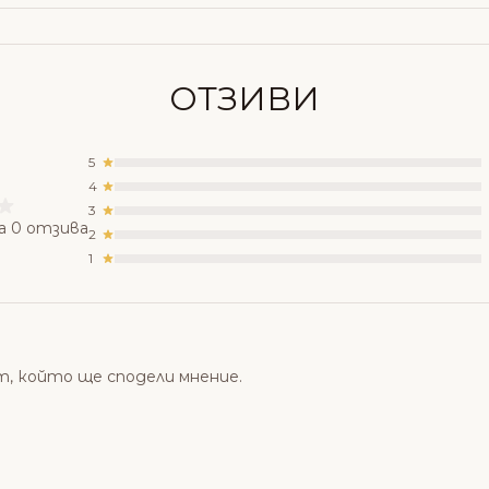
ОТЗИВИ
5
4
3
а 0 отзива
2
1
т, който ще сподели мнение.