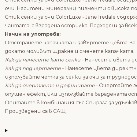
очи. Наситени минерални пигменти с висока пок
Стик сенки за очи ColorLuxe - Jane Iredale съд
чантата, с вградена острилка. Подходящ за все
Начин на употреба:
Отстранете капачката и завъртете цевта. За да
докато моливът щракне и сменете капачката.
Как да нанесете като сенки
- Нанесете цвета д
Как да подчертаете
- Нанесете цвета директно
използвайте четка за сенки за очи за труднодо
Как да очертаете и дефинирате
- Очертайте го
опушен ефект, или използвайте вградената ос
Опитайте в комбинация със
Спирала за удължав
Произведени са в САЩ.