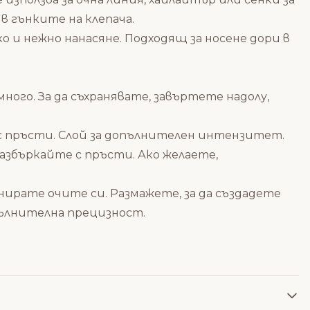
в гънките на клепача.
ко и нежно нанасяне. Подходящ за носене дори в
ого. За да съхранявате, завъртете надолу,
 с пръсти. Слой за допълнителен интензитет.
азбъркайте с пръсти. Ако желаете,
нирате очите си. Размажете, за да създадете
пълнителна прецизност.