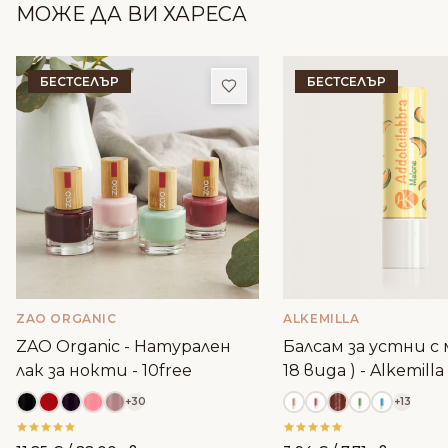
МОЖЕ ДА ВИ ХАРЕСА
БЕСТСЕЛЪР
БЕСТСЕЛЪР
Добави в любими
ZAO ORGANIC
ALKEMILLA
ZAO Organic - Натурален
Балсам за устни с м
лак за нокти - 10free
18 вида ) - Alkemilla
+30
+13