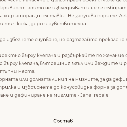
ривност, които не избледняват и не се събират 
ържа хидратиращи съставки. Не запушва порите. Ле
ки тип кожа, дори и чувствителна.
 избегнете счупване, не разтягайте прекалено мн
иректно върху клепача и разбъркайте по желание
 върху клепача, вътрешния ъгъл или веждите и р
стъпни места.
рната или долната линия на миглите, за да дефи
трилка и избръснете до конусовидна форма за до
ане и дефиниране на миглите - Jane Iredale
.
Състав