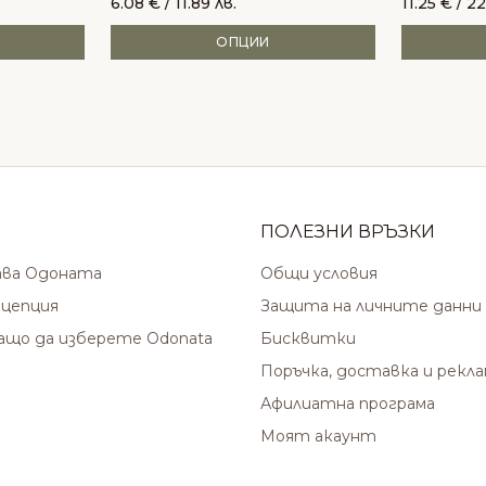
6.08
€
/ 11.89 лв.
11.25
€
/ 22
ОПЦИИ
ПОЛЕЗНИ ВРЪЗКИ
ава Одоната
Общи условия
цепция
Защита на личните данни
защо да изберете Odonata
Бисквитки
Поръчка, доставка и рекл
Афилиатна програма
Моят акаунт