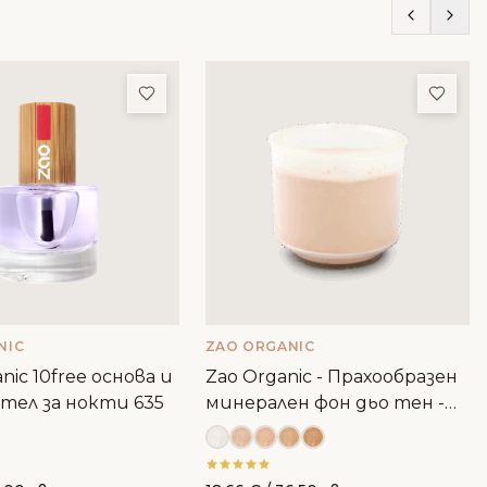
ми
Добави в любими
Доба
NIC
ZAO ORGANIC
nic 10free основа и
Zao Organic - Прахообразен
тел за нокти 635
минерален фон дьо тен -
пълнител