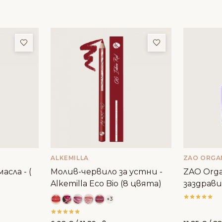
Добави в любими
Добави в люби
ALKEMILLA
ZAO ORGA
асла - (
Молив-червило за устни -
ZAO Orga
Alkemilla Eco Bio (8 цвята)
заздрави
+3