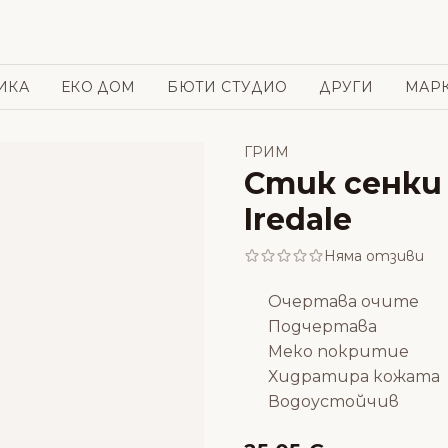
ИКА
ЕКО ДОМ
БЮТИ СТУДИО
ДРУГИ
МАР
ГРИМ
Стик сенки 
Iredale
Няма отзиви
Очертава очите
Подчертава
Меко покритие
Хидратира кожата
Водоустойчив