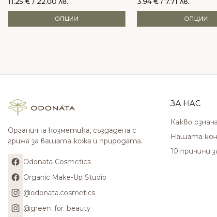
11.25
€
/ 22.00 лв.
3.94
€
/ 7.71 лв.
ОПЦИИ
ОПЦИИ
ЗА НАС
Какво означ
Органична козметика, създадена с
Нашата кон
грижа за вашата кожа и природата.
10 причини 
Odonata Cosmetics
Organic Make-Up Studio
@odonata.cosmetics
@green_for_beauty