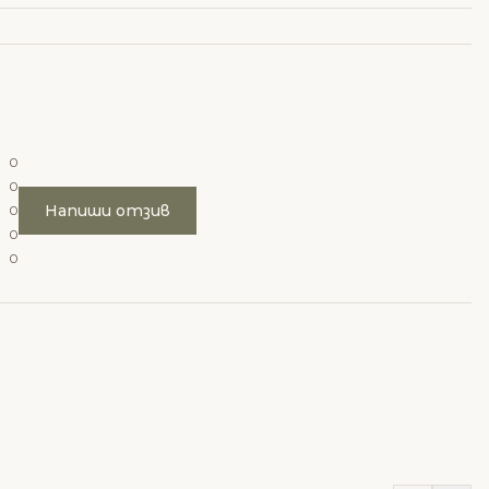
0
0
Напиши отзив
0
0
0