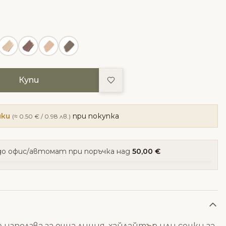
Добави в любими
Купи
чки
при покупка
(≈ 0.50 € / 0.98 лв.)
о офис/автомат при поръчка над
50,00 €
е използва за очна линия, хайлайтър или сенки за