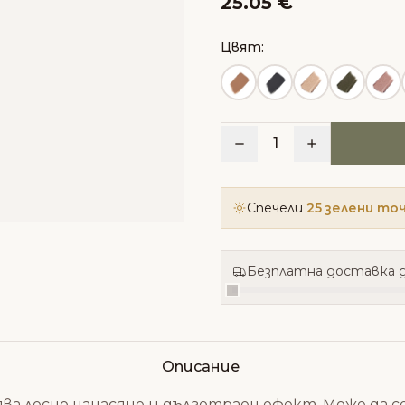
25.05 €
Цвят:
1
Спечели
25 зелени то
Безплатна доставка д
Описание
урява лесно нанасяне и дълготраен ефект. Може да с