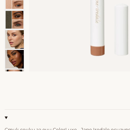
Стик сенки за очи ColorLuxe - Jane Iredale осиг