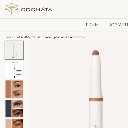
Skip to content
ГРИМ
КОЗМЕТ
Начало
/
ГРИМ
/
Стик сенки за очи ColorLuxe – Jane Iredale