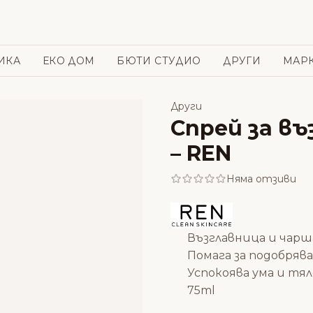
ИКА
ЕКО ДОМ
БЮТИ СТУДИО
ДРУГИ
МАР
Други
Спрей за в
– REN
Няма отзиви
Възглавница и чарш
Помага за подобряв
Успокоява ума и тя
75ml