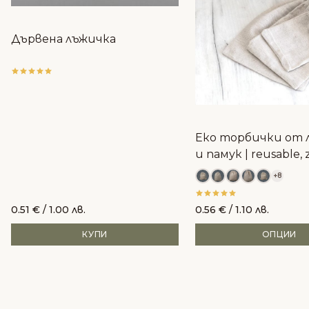
Дървена лъжичка
Еко торбички от 
и памук | reusable, 
waste
+8
0.51
€
/ 1.00 лв.
0.56
€
/ 1.10 лв.
КУПИ
ОПЦИИ