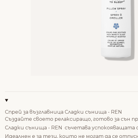
Спрей за възглавница Сладки сънищa - REN
Създайте своето релаксиращо, готово за сън пр
Сладки сънищa - REN съчетава успокояващата
Идеалнен е за тези, които не могат да се отпус