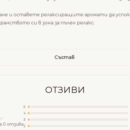
гане и оставете релаксиращите аромати да успок
ранството си в зона за пълен релакс.
Състав
ОТЗИВИ
5
4
3
а 0 отзива
2