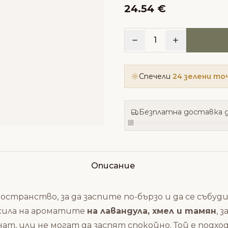
24.54 €
1
Спечели
24 зелени то
Безплатна доставка д
Описание
остранство, за да заспите по-бързо и да се събуд
 сила на ароматите
на лавандула, хмел и тамян
, 
нат, или не могат да заспят спокойно. Той е подх