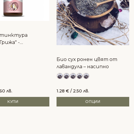
 тинктура
Грижа" -
иране, хормони,
кожа
Био сух ронен цвят от
лавандула – насипно
.60 лв.
1.28
€
/ 2.50 лв.
КУПИ
ОПЦИИ