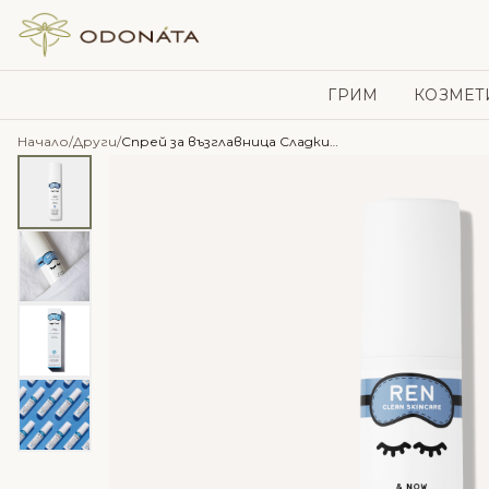
Skip to content
ГРИМ
КОЗМЕТ
Начало
/
Други
/
Спрей за възглавница Сладки сънищa – REN