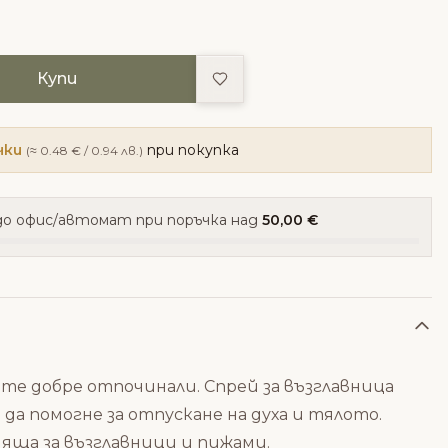
Добави в любими
Купи
чки
при покупка
(≈ 0.48 € / 0.94 лв.)
о офис/автомат при поръчка над
50,00 €
ите добре отпочинали. Спрей за възглавница
за да помогне за отпускане на духа и тялото.
одяща за възглавници и пижами.