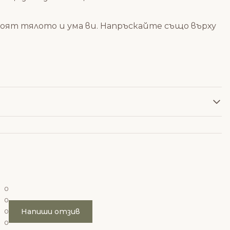
оят тялото и ума ви. Напръскайте също върху
0
0
Напиши отзив
0
0