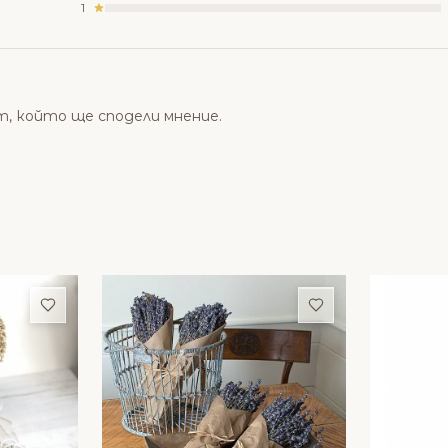
1
т, който ще сподели мнение.
Добави в любими
Добави в люби