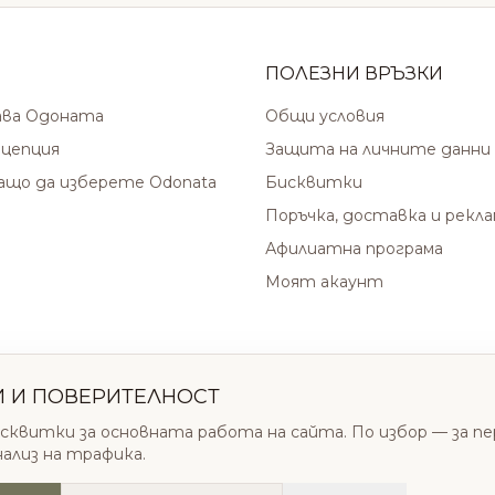
ПОЛЕЗНИ ВРЪЗКИ
ава Одоната
Общи условия
цепция
Защита на личните данни
защо да изберете Odonata
Бисквитки
Поръчка, доставка и рекл
Афилиатна програма
Моят акаунт
И И ПОВЕРИТЕЛНОСТ
сквитки за основната работа на сайта. По избор — за п
нализ на трафика.