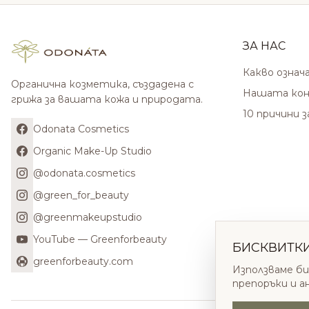
ЗА НАС
Какво означ
Органична козметика, създадена с
Нашата кон
грижа за вашата кожа и природата.
10 причини 
Odonata Cosmetics
Organic Make-Up Studio
@odonata.cosmetics
@green_for_beauty
@greenmakeupstudio
YouTube — Greenforbeauty
БИСКВИТК
greenforbeauty.com
Използваме би
препоръки и а