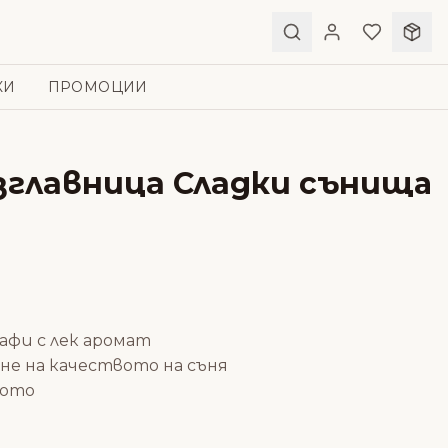
КИ
ПРОМОЦИИ
ъзглавница Сладки сънищa
афи с лек аромат
ане на качеството на съня
лото