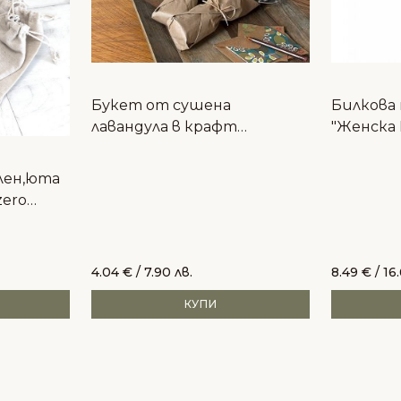
Букет от сушена
Билкова
лавандула в крафт
"Женска 
опаковка | китка за
хармониз
декорация,чай и
красива 
лен,юта
козметика
zero
4.04
€
/ 7.90 лв.
8.49
€
/ 16
КУПИ