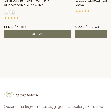
Clinisoothe+ Skin Purifier -
Ексфолираща копр
Хипохлорна киселина
Raya
18.41
€
/ 36.01 лв.
5.22
€
/ 10.21 лв.
ОПЦИИ
КУ
Органична козметика, създадена с грижа за вашата