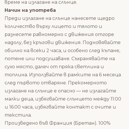
време на излагане на слънце.
Начин на употреба
Преди излагане на слънце нанесете щедро
количество върху лицето и тялото и
разнесете равномерно с движения отгоре
надолу, без кръгови движения. Подновявайте
обилно на всеки 2 часа, и особено след къпане,
потене или подсушаване. Съхранявайте на
сухо място, далеч от пряка светлина и
топлина. Използвайте в рамките на 6 месеца
след първото отваряне. Прекомерното
излагане на слънце е опасно — не излагайте
малки деца, избягвайте слънцето между 11:00
и 16:00 часа, избягвайте контакт с очите и
текстила.
Произведено във Франция (Бретан). 100%