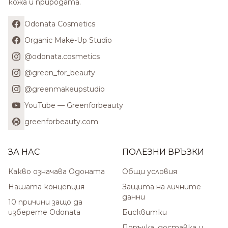
кожа и природата.
Odonata Cosmetics
Organic Make-Up Studio
@odonata.cosmetics
@green_for_beauty
@greenmakeupstudio
YouTube — Greenforbeauty
greenforbeauty.com
ЗА НАС
ПОЛЕЗНИ ВРЪЗКИ
Какво означава Одоната
Общи условия
Нашата концепция
Защита на личните
данни
10 причини защо да
изберете Odonata
Бисквитки
Поръчка, доставка и