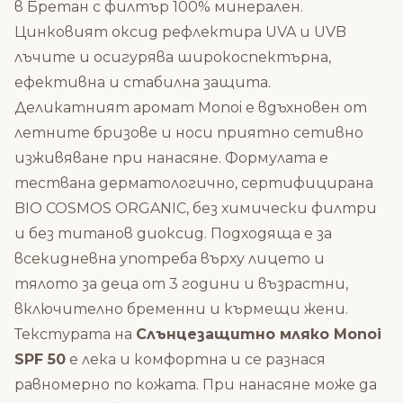
в Бретан с филтър 100% минерален.
Цинковият оксид рефлектира UVA и UVB
лъчите и осигурява широкоспектърна,
ефективна и стабилна защита.
Деликатният аромат Monoi е вдъхновен от
летните бризове и носи приятно сетивно
изживяване при нанасяне. Формулата е
тествана дерматологично, сертифицирана
BIO COSMOS ORGANIC, без химически филтри
и без титанов диоксид. Подходяща е за
всекидневна употреба върху лицето и
тялото за деца от 3 години и възрастни,
включително бременни и кърмещи жени.
Текстурата на
Слънцезащитно мляко Monoi
SPF 50
е лека и комфортна и се разнася
равномерно по кожата. При нанасяне може да