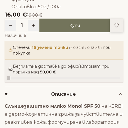
Опаковки: 50г / 100г
16.00 €
19.00 €
Доба
1
Купи
Налични 6
Спечели
16 зелени точки
при
(≈ 0.32 € / 0.63 лв.)
покупка
Безплатна доставка до офис/автомат при
поръчка над
50,00 €
Описание
Слънцезащитно мляко Monoi SPF 50
на KERBI
е дермо-козметична грижа за чувствителна и
реактивна кожа, формулирана в лаборатория