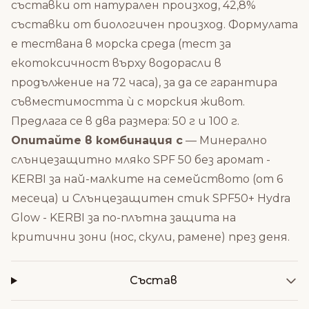
съставки от натурален произход, 42,8%
съставки от биологичен произход. Формулата
е тествана в морска среда (тест за
екотоксичност върху водорасли в
продължение на 72 часа), за да се гарантира
съвместимостта ѝ с морския живот.
Предлага се в два размера: 50 г и 100 г.
Опитайте в комбинация с
—
Минерално
слънцезащитно мляко SPF 50 без аромат -
KERBI
за най-малките на семейството (от 6
месеца) и
Слънцезащитен стик SPF50+ Hydra
Glow - KERBI
за по-плътна защита на
критични зони (нос, скули, рамене) през деня.
Състав