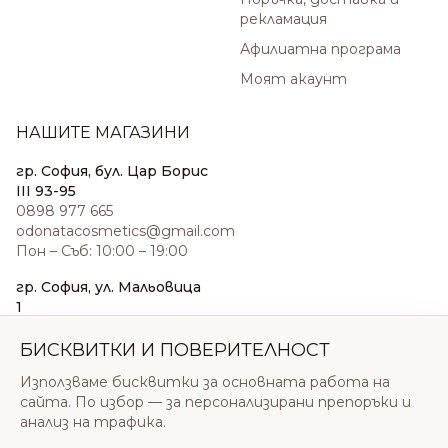
рекламация
Афилиатна програма
Моят акаунт
НАШИТЕ МАГАЗИНИ
гр. София, бул. Цар Борис
III 93-95
0898 977 665
odonatacosmetics@gmail.com
Пон – Съб: 10:00 – 19:00
гр. София, ул. Мальовица
1
0876 185 022
sales@odonatacosmetics.com
БИСКВИТКИ И ПОВЕРИТЕЛНОСТ
Пон – Съб: 10:00 – 19:30;
Използваме бисквитки за основната работа на
Нед: 11:00 – 18:00
сайта. По избор — за персонализирани препоръки и
анализ на трафика.