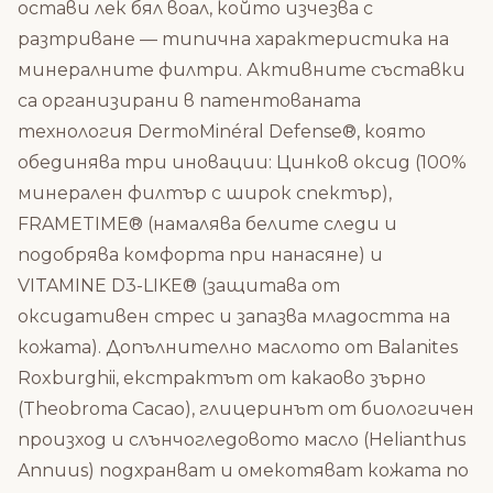
остави лек бял воал, който изчезва с
разтриване — типична характеристика на
минералните филтри. Активните съставки
са организирани в патентованата
технология DermoMinéral Defense®, която
обединява три иновации: Цинков оксид (100%
минерален филтър с широк спектър),
FRAMETIME® (намалява белите следи и
подобрява комфорта при нанасяне) и
VITAMINE D3-LIKE® (защитава от
оксидативен стрес и запазва младостта на
кожата). Допълнително маслото от Balanites
Roxburghii, екстрактът от какаово зърно
(Theobroma Cacao), глицеринът от биологичен
произход и слънчогледовото масло (Helianthus
Annuus) подхранват и омекотяват кожата по