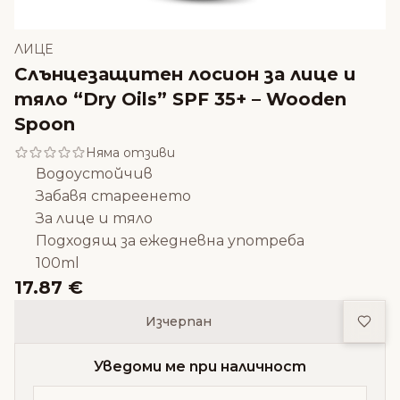
ЛИЦЕ
Слънцезащитен лосион за лице и
тяло “Dry Oils” SPF 35+ – Wooden
Spoon
Няма отзиви
Водоустойчив
Забавя стареенето
За лице и тяло
Подходящ за ежедневна употреба
100ml
17.87 €
Доба
Изчерпан
Уведоми ме при наличност