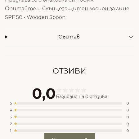
Опитайте и
Слънцезащитен лосион за лице
SPF 50 - Wooden Spoon
.
Състав
ОТЗИВИ
0,0
Базирано на 0 отзива
5
0
4
0
3
0
2
0
1
0