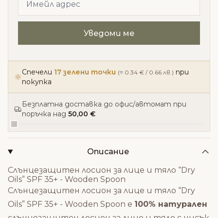
Спечели
17 зелени точки
при
(≈ 0.34 € / 0.66 лв.)
покупка
Безплатна доставка до офис/автомат при
поръчка над
50,00 €
Описание
Слънцезащитен лосион за лице и тяло “Dry
Oils” SPF 35+ - Wooden Spoon
Слънцезащитен лосион за лице и тяло “Dry
Oils” SPF 35+ - Wooden Spoon е
100% натурален
слънцезащитен лосион за лице и тяло с нисък