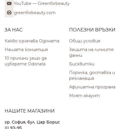
YouTube — Greenforbeauty
greenforbeauty.com
ЗА НАС
ПОЛЕЗНИ ВРЪЗКИ
Какво означава Одоната
Общи условия
Нашата концепция
Защита на личните
данни
10 причини защо да
изберете Odonata
Бисквитки
Поръчка, доставка и
рекламация
Афилиатна програма
Моят акаунт
НАШИТЕ МАГАЗИНИ
гр. София, бул. Цар Борис
III 93-95