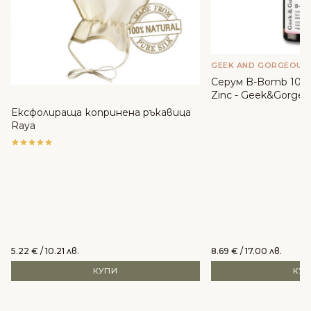
GEEK AND GORGEOUS
Серум B-Bomb 10% 
Zinc - Geek&Gorgeo
Ексфолираща копринена ръкавица
Raya
5.22
€
/ 10.21 лв.
8.69
€
/ 17.00 лв.
КУПИ
КУ