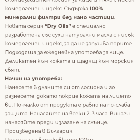
комедогенен индекс. Съдържа
100%
минерални филтри без нано частици
.
Новата серия
“Dry Oils”
е специално
разработена със сухи натурални масла с нисък
комедогенен индекс, за да не запушва порите.
Подходящa за ежедневна употреба за лице.
Деликатен към кожата и щадящ към морския
свят.
Начин на употреба:
Нанесете в дланите си от лосиона и го
разнесете, докато покрие кожата на лицето
ви. По-малко от продукта е равно на по-слаба
защита. Нанасяйте на всеки 2-3 часа. Винаги
нанасяйте преди излагане на слънце.
Произведена в България.
Предлага се в опаковка от 100мл.