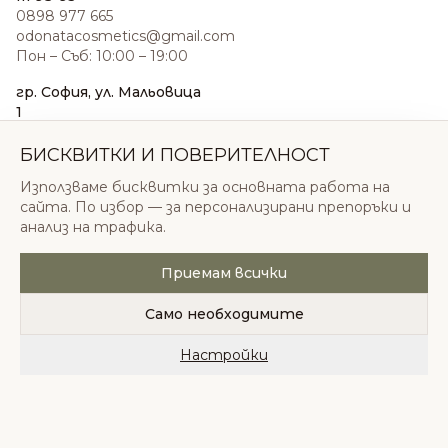
0898 977 665
odonatacosmetics@gmail.com
Пон – Съб: 10:00 – 19:00
гр. София, ул. Мальовица
1
0876 185 022
sales@odonatacosmetics.com
БИСКВИТКИ И ПОВЕРИТЕЛНОСТ
Пон – Съб: 10:00 – 19:30;
Използваме бисквитки за основната работа на
Нед: 11:00 – 18:00
сайта. По избор — за персонализирани препоръки и
анализ на трафика.
Приемам всички
© 2026 Одоната Козметикс ООД. Всички права
запазени.
Само необходимите
Политика за поверителност
Общи условия
Бисквитки
Настройки
Начало
Категории
Любими
Количка
Профил