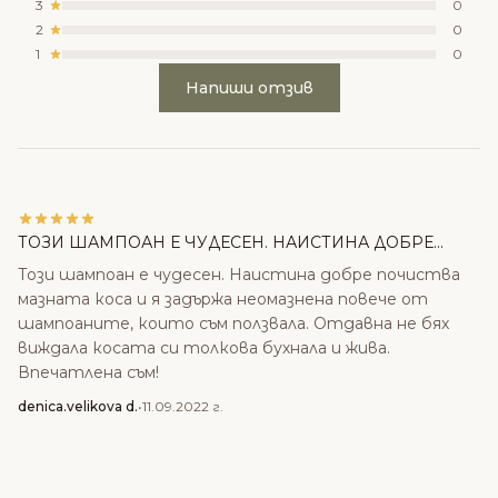
3
0
2
0
1
0
Напиши отзив
ТОЗИ ШАМПОАН Е ЧУДЕСЕН. НАИСТИНА ДОБРЕ...
Този шампоан е чудесен. Наистина добре почиства
мазната коса и я задържа неомазнена повече от
шампоаните, които съм ползвала. Отдавна не бях
виждала косата си толкова бухнала и жива.
Впечатлена съм!
denica.velikova d.
•
11.09.2022 г.