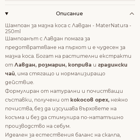
Описание
Шампоан за мазна коса с Лавдан - MaterNatura -
250ml
Шампоанът с Лавдан помага за
предотвратяване на пърхот и е чудесен за
мазна коса. Богат на растителни екстракти
от
Лавдан, розмарин, коприва
и
градински
чай
, има стягащо и нормализиращо
действие.
Формулиран от натурални и почистващи
съставки, получени от
кокосов орех,
нежно
почиства, без да изсушава върховете на
косъма и без да стимулира по-нататъшно
производство на себум.
Идеален за естествения баланс на скалпа,