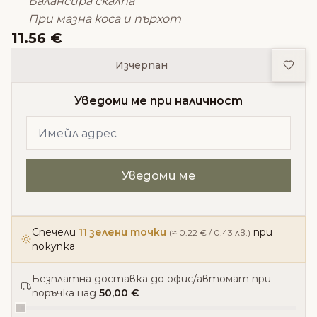
Балансира скалпа
При мазна коса и пърхот
11.56 €
Доба
Изчерпан
Уведоми ме при наличност
Спечели
11 зелени точки
при
(≈ 0.22 € / 0.43 лв.)
покупка
Безплатна доставка до офис/автомат при
поръчка над
50,00 €