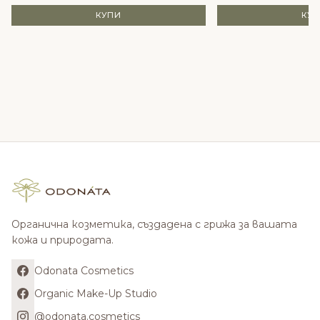
КУПИ
КУ
Органична козметика, създадена с грижа за вашата
кожа и природата.
Odonata Cosmetics
Organic Make-Up Studio
@odonata.cosmetics