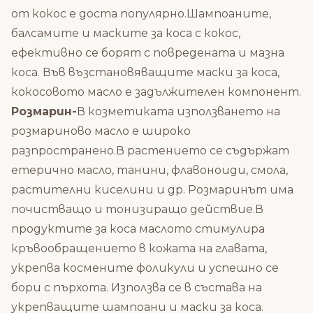
от кокос е доста популярно.Шампоаните,
балсамите и маските за коса с кокос,
ефективно се борят с повредената и мазна
коса. Във възстановяващите маски за коса,
кокосовото масло е задължителен компонент.
Розмарин-
В козметиката използването на
розмариново масло е широко
разпространено.В растението се съдържат
етерично масло, танини, флавоноиди, смола,
растителни киселини и др. Розмаринът има
почистващо и тонизиращо действие.В
продуктите за коса маслото стимулира
кръвообращението в кожата на главата,
укрепва космените фоликули и успешно се
бори с пърхота. Използва се в състава на
укрепващите шампоани и маски за коса.