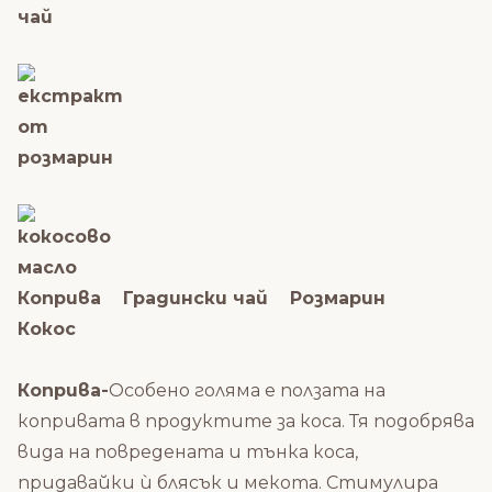
Коприва Градински чай Розмарин
Кокос
Коприва-
Особено голяма е ползата на
копривата в продуктите за коса. Тя подобрява
вида на повредената и тънка коса,
придавайки ѝ блясък и мекота. Стимулира