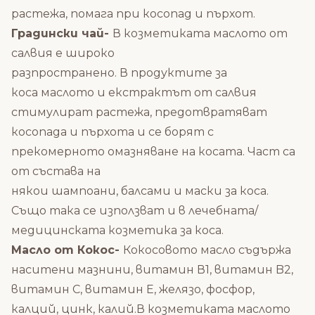
растежа, помага при косопад и пърхот.
Градински чай-
В козметиката маслото от
салвия е широко
разпространено. В продуктите за
коса маслото и екстрактът от салвия
стимулират растежа, предотвратяват
косопада и пърхота и се борят с
прекомерното омазняване на косата. Част са
от състава на
някои шампоани, балсами и маски за коса.
Също така се използват и в лечебната/
медицинската козметика за коса.
Масло от Кокос-
Кокосовото масло съдържа
наситени мазнини, витамин В1, витамин B2,
витамин C, витамин E, желязо, фосфор,
калций, цинк, калий.В козметиката маслото