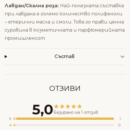
Лавдан/Скална роза:
Най-полезната съставка
при лавдана е голямо количество полифеноли
– етерични масла и смоли. Това го прави ценна
суровина в козметичната и парфюмерийната
промишленсот
Състав
ОТЗИВИ
5,0
Базирано на 1 отзив
5
1
4
0