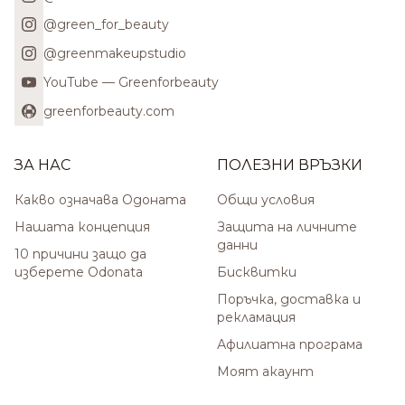
@green_for_beauty
@greenmakeupstudio
YouTube — Greenforbeauty
greenforbeauty.com
ЗА НАС
ПОЛЕЗНИ ВРЪЗКИ
Какво означава Одоната
Общи условия
Нашата концепция
Защита на личните
данни
10 причини защо да
изберете Odonata
Бисквитки
Поръчка, доставка и
рекламация
Афилиатна програма
Моят акаунт