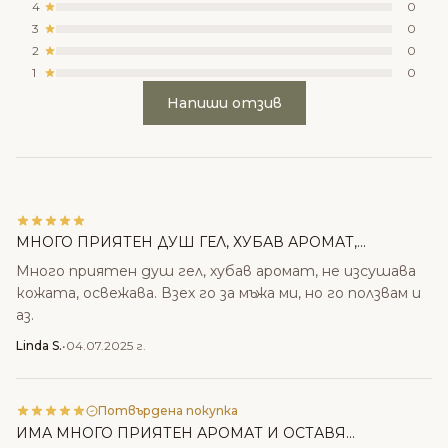
4
0
3
0
2
0
1
0
Напиши отзив
МНОГО ПРИЯТЕН ДУШ ГЕЛ, ХУБАВ АРОМАТ,...
Много приятен душ гел, хубав аромат, не изсушава
кожата, освежава. Взех го за мъжа ми, но го ползвам и
аз.
Linda S.
•
04.07.2025 г.
Потвърдена покупка
ИМА МНОГО ПРИЯТЕН АРОМАТ И ОСТАВЯ...