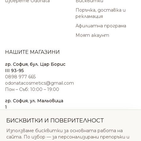
изберете Odonata
Бисквитки
Поръчка, доставка и
рекламация
Афилиатна програма
Моят акаунт
НАШИТЕ МАГАЗИНИ
гр. София, бул. Цар Борис
III 93-95
0898 977 665
odonatacosmetics@gmail.com
Пон – Съб: 10:00 – 19:00
гр. София, ул. Мальовица
1
0876 185 022
sales@odonatacosmetics.com
БИСКВИТКИ И ПОВЕРИТЕЛНОСТ
Пон – Съб: 10:00 – 19:30;
Използваме бисквитки за основната работа на
Нед: 11:00 – 18:00
сайта. По избор — за персонализирани препоръки и