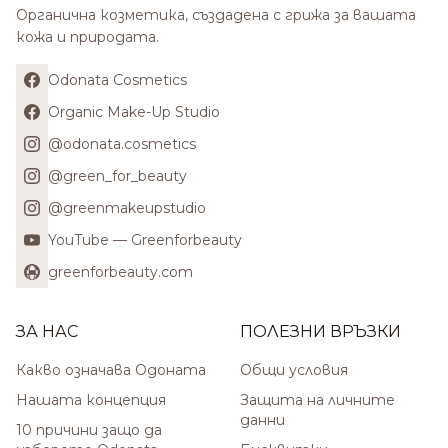
Органична козметика, създадена с грижа за вашата
кожа и природата.
Odonata Cosmetics
Organic Make-Up Studio
@odonata.cosmetics
@green_for_beauty
@greenmakeupstudio
YouTube — Greenforbeauty
greenforbeauty.com
ЗА НАС
ПОЛЕЗНИ ВРЪЗКИ
Какво означава Одоната
Общи условия
Нашата концепция
Защита на личните
данни
10 причини защо да