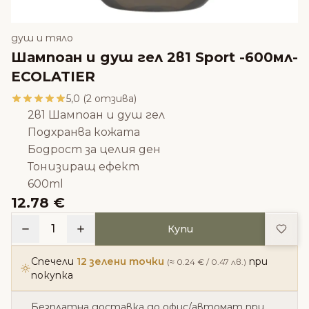
душ и тяло
Шампоан и душ гел 2в1 Sport -600мл-
ECOLATIER
5,0 (2 отзива)
2в1 Шампоан и душ гел
Подхранва кожата
Бодрост за целия ден
Тонизиращ ефект
600ml
12.78 €
Доба
1
Купи
Спечели
12 зелени точки
при
(≈ 0.24 € / 0.47 лв.)
покупка
Безплатна доставка до офис/автомат при