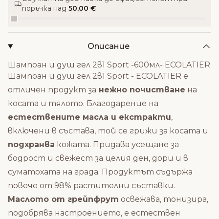
поръчка над
50,00 €
Описание
Шампоан и душ гел 2в1 Sport -600мл- ECOLATIER
Шампоан и душ гел 2в1 Sport - ECOLATIER е
отличен продукт за
нежно почистване
на
косата и тялото. Благодарение на
естествените масла и екстракти
,
включени в състава, той се грижи за косата и
подхранва
кожата. Придава усещане за
бодрост и свежест за целия ден, дори и в
суматохата на града. Продуктът съдържа
повече от 98% растителни съставки.
Маслото от грейпфрут
освежава, тонизира,
подобрява настроението, е естествен