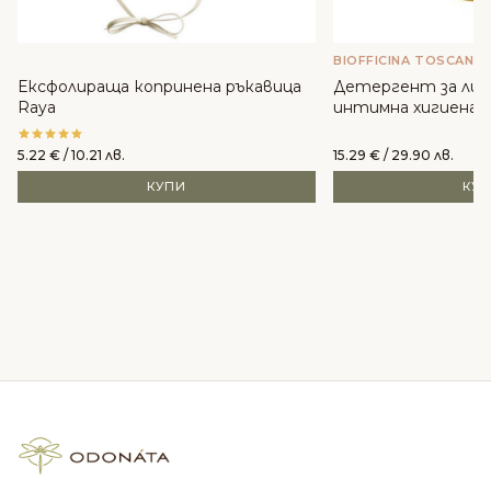
BIOFFICINA TOSCANA
Ексфолираща копринена ръкавица
Детергент за лиц
Raya
интимна хигиена - B
5.22
€
/ 10.21 лв.
15.29
€
/ 29.90 лв.
КУПИ
КУ