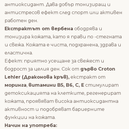
антиоксидант. Дава добър тонизиращ и
антистресов ефект след спорт или активен
работен ден.
Екстрактът от вербена
ободрява и
тонизира кожата, като я прави по -стегната
и свежа. Кожата е чиста, подхранена, здрава и
еластична.
Ефект: приятно усещане за свежест и
бодрост за целия ден. Сок от
дърво Croton
Lehler (Драконова кръв),
екстракт от
моринга
,
витамини В5, В6, С, Е
стимулират
детоксикацията на клетките, регенерират
кожата, проявяват висока антиоксидантна
активност и подобряват бариерните
функции на кожата.
Начин на употреба: