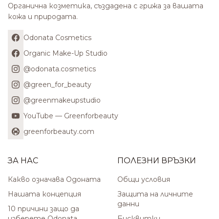
Органична козметика, създадена с грижа за вашата
кожа и природата.
Odonata Cosmetics
Organic Make-Up Studio
@odonata.cosmetics
@green_for_beauty
@greenmakeupstudio
YouTube — Greenforbeauty
greenforbeauty.com
ЗА НАС
ПОЛЕЗНИ ВРЪЗКИ
Какво означава Одоната
Общи условия
Нашата концепция
Защита на личните
данни
10 причини защо да
изберете Odonata
Бисквитки