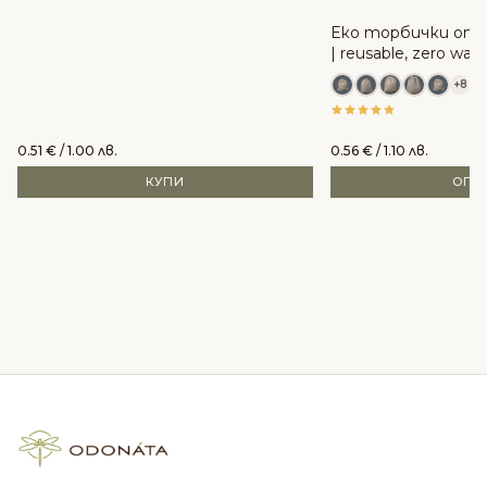
Еко торбички от 
| reusable, zero was
+8
0.51
€
/ 1.00 лв.
0.56
€
/ 1.10 лв.
КУПИ
ОПЦ