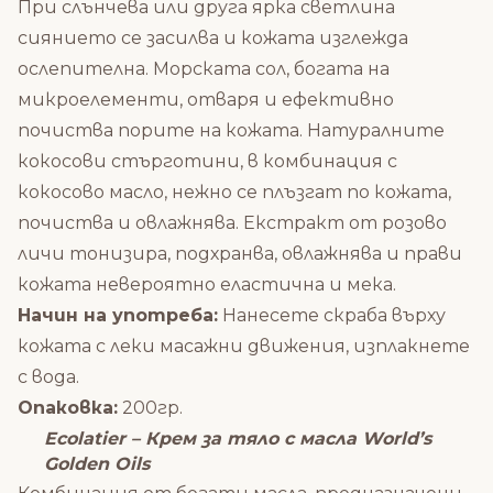
При слънчева или друга ярка светлина
сиянието се засилва и кожата изглежда
ослепителна. Морската сол, богата на
микроелементи, отваря и ефективно
почиства порите на кожата. Натуралните
кокосови стърготини, в комбинация с
кокосово масло, нежно се плъзгат по кожата,
почиства и овлажнява. Екстракт от розово
личи тонизира, подхранва, овлажнява и прави
кожата невероятно еластична и мека.
Начин на употреба:
Нанесете скраба върху
кожата с леки масажни движения, изплакнете
с вода.
Опаковка:
200гр.
Ecolatier – Крем за тяло с масла World’s
Golden Oils