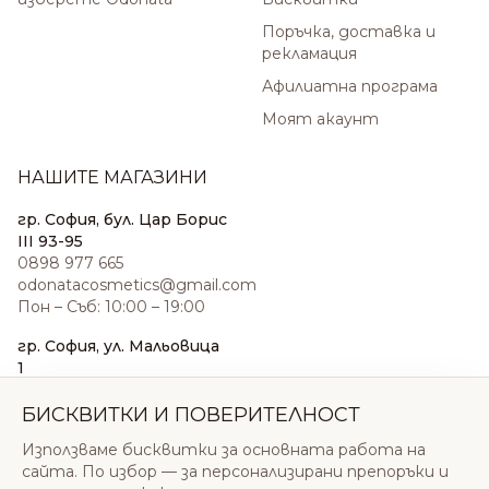
Поръчка, доставка и
рекламация
Афилиатна програма
Моят акаунт
НАШИТЕ МАГАЗИНИ
гр. София, бул. Цар Борис
III 93-95
0898 977 665
odonatacosmetics@gmail.com
Пон – Съб: 10:00 – 19:00
гр. София, ул. Мальовица
1
0876 185 022
sales@odonatacosmetics.com
БИСКВИТКИ И ПОВЕРИТЕЛНОСТ
Пон – Съб: 10:00 – 19:30;
Използваме бисквитки за основната работа на
Нед: 11:00 – 18:00
сайта. По избор — за персонализирани препоръки и