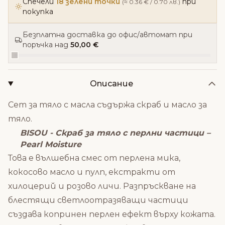
Спечели
18 зелени точки
при
(≈ 0.36 € / 0.70 лв.)
покупка
Безплатна доставка до офис/автомат при
поръчка над
50,00 €
Описание
Сет за тяло с масла съдържа скраб и масло за
тяло.
BISOU - Скраб за тяло с перлни частици –
Pearl Moisture
Това е вълшебна смес от перлена мика,
кокосово масло и пулп, екстракти от
хилоцерий и розово личи. Разпръскване на
блестящи светлоотразяващи частици
създава копринен перлен ефект върху кожата.