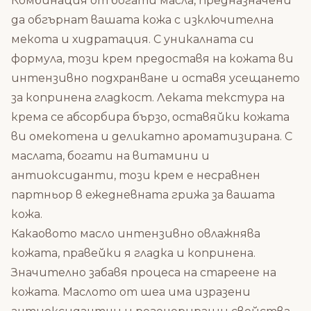
Комбинация от богати масла, предназначени
да обгърнат вашата кожа с изключителна
мекота и хидратация. С уникалната си
формула, този крем предоставя на кожата ви
интензивно подхранване и оставя усещането
за копринена гладкост. Леката текстура на
крема се абсорбира бързо, оставяйки кожата
ви омекотена и деликатно ароматизирана. С
маслата, богати на витамини и
антиоксиданти, този крем е несравнен
партньор в ежедневната грижа за вашата
кожа.
Какаовото масло интензивно овлажнява
кожата, правейки я гладка и копринена.
Значително забавя процеса на стареене на
кожата. Маслото от шеа има изразени