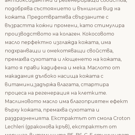
антиоксидантни и регенериращи свойства,
подобрява състоянието и външния вид на
кожата. Предотвратява свързаните с
възрастта кожни промени, като стимулира
производството на колаген. Кокосовото
масло перфектно изглажда кожата, има
подхранващи и омекотяващи свойства,
премахва сухотата и лющенето на кожата,
като я прави кадифена и мека. Маслото от
макадамия дълбоко насища кожата с
витамини,задържа влагата, стартира
процеса на регенерация на клетките.
Маслиновото масло има благоприятен ефект
върху кожата, премахва сухотата и
раздразненията. Екстрактът от смола Croton
Lechleri (драконова кръв), екстрактът от