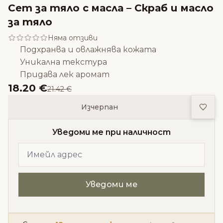
Сет за тяло с масла – Скраб и масло
за тяло
Няма отзиви
Подхранва и овлажнява кожата
Уникална текстура
Придава лек аромат
18.20 €
21.42 €
Доба
Изчерпан
Уведоми ме при наличност