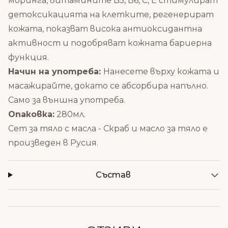
моринга, витамините B5, B6, C, E стимулират
детоксикацията на клетките, регенерират
кожата, показват висока антиоксидантна
активност и подобряват кожната бариерна
функция.
Начин на употреба:
Нанесете върху кожата и
масажирайте, докато се абсорбира напълно.
Само за външна употреба.
Опаковка:
280мл.
Сет за тяло с масла - Скраб и масло за тяло е
произведен в Русия.
Състав