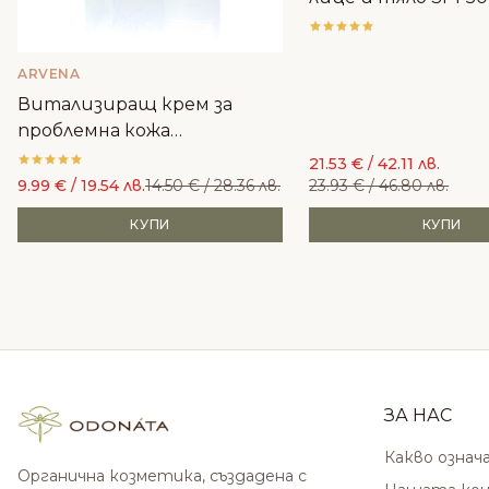
ALKEMILLA
ARVENA
Витализиращ крем за
проблемна кожа
Ботаникълс - Arvena
21.53
€
/ 42.11 лв.
Cosmetics
9.99
€
/ 19.54 лв.
14.50
€
/ 28.36 лв.
23.93
€
/ 46.80 лв.
КУПИ
КУПИ
ЗА НАС
Какво означ
Органична козметика, създадена с