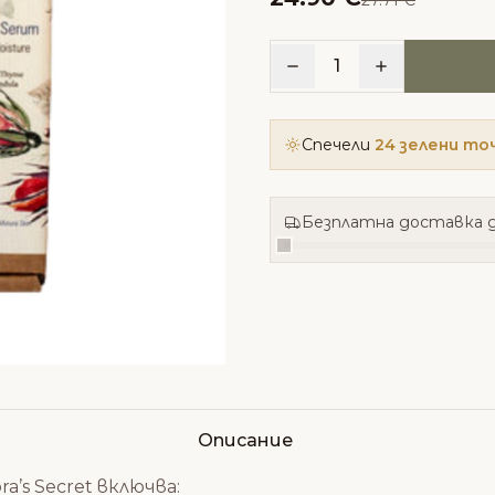
27.71 €
1
Спечели
24 зелени то
Безплатна доставка д
Описание
ra’s Secret включва: