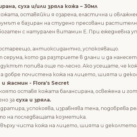
ирана, суха и/или зряла кожа – 30мл
кожата, оставяйки я озарена, еластична и овлажне
ерумът е базиран на студено пресовани растителн
 Обогатен с натурален витамин Е. При ежедневна у
остареещо, антиоксидантно, успокояващо.
 серума, кото да разтриете в длани и да нанесет
одуктът попива още по-лесно. Ако усещате, че к
а добре почистена кожа на лицето, шията и дек
и жасмин - Flora’s Secret
 която оставя кожата балансирана, освежена и г
бено за
суха и зряла.
хидратира,
успокоява, изравнява тена, подобрява р
то на последващата козметика.
върху чиста кожа на лицето, шията и деколтето.