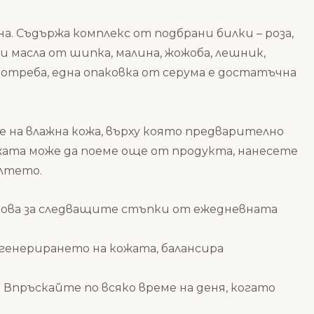
на. Съдържа комплекс от подбрани билки – роза,
и масла от шипка, малина, жожоба, лешник,
потреба, една опаковка от серума е достатъчна
е на влажна кожа, върху която предварително
ожата може да поеме още от продукта, нанесете
олтето.
отова за следващите стъпки от ежедневната
егенерирането на кожата, балансира
 Впръскайте по всяко време на ден
я
, когато