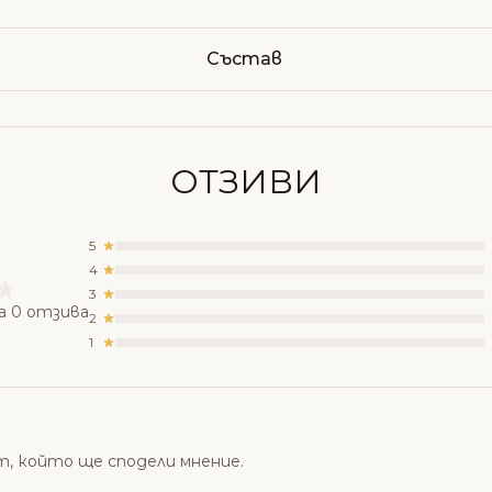
Състав
ОТЗИВИ
5
4
3
а 0 отзива
2
1
т, който ще сподели мнение.