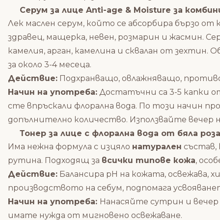
Серум за лице Anti-age & Moisture за комбин
Лек маслен серум, който се абсорбира бързо от 
здравец, мащерка, невен, розмарин и жасмин. С
камелия, арган, камелина и сквалан от зехтин.
за около 3-4 месеца.
Действие:
Подхранващо, овлажняващо, против
Начин на употреба:
Достатъчни са 3-5 капки от
сте впръскали флорална вода. По този начин пр
допълнително количество. Използвайте вечер н
Тонер за лице с флорална вода от бяла роза 
Има нежна формула с изцяло
натурален
състав,
рутина. Подходящ за
всички типове кожа
, осо
Действие:
Балансира
pH
на кожата
,
освежава, 
производството на себум, подпомага усвояване
Начин на употреба:
Нанасяйте сутрин и вечер 
имате нужда от мигновено освежаване.