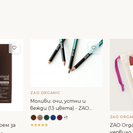
Добави в любими
Добави в люби
ZAO ORGANIC
Моливи: очи, устни и
вежди (13 цвята) - ZAO
Organic
ZAO ORGA
+7
рем за
ZAO Orga
 -
червило