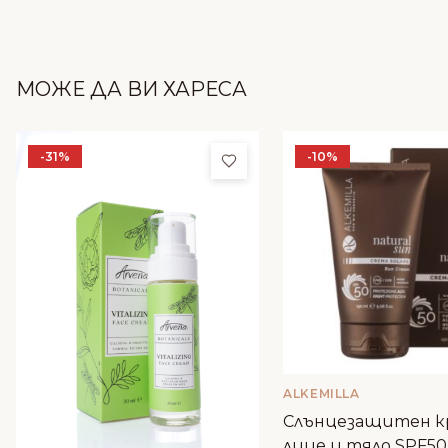
МОЖЕ ДА ВИ ХАРЕСА
-31%
-10%
Добави в любими
ALKEMILLA
Слънцезащитен к
лице и тяло SPF50