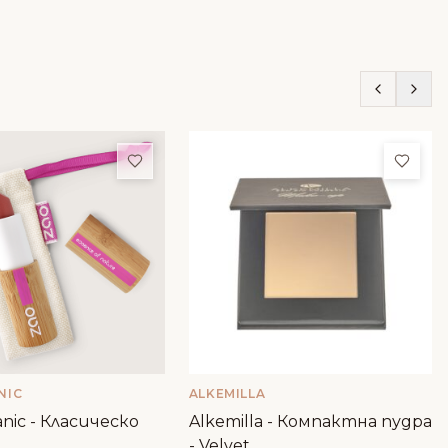
ми
Добави в любими
Доба
NIC
ALKEMILLA
nic - Класическо
Alkemilla - Компактна пудра
- Velvet