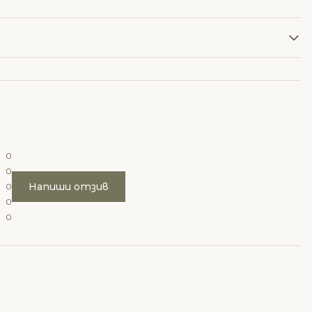
0
0
Напиши отзив
0
0
0