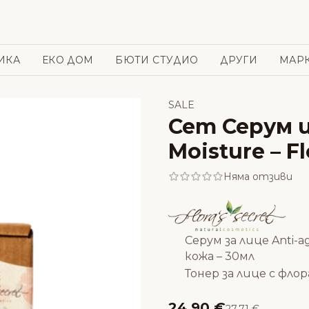
ИКА
ЕКО ДОМ
БЮТИ СТУДИО
ДРУГИ
МАР
SALE
Сет Серум и
Moisture – Fl
Няма отзиви
Серум за лице Anti-a
кожа – 30мл
Тонер за лице с флора
24.90 €