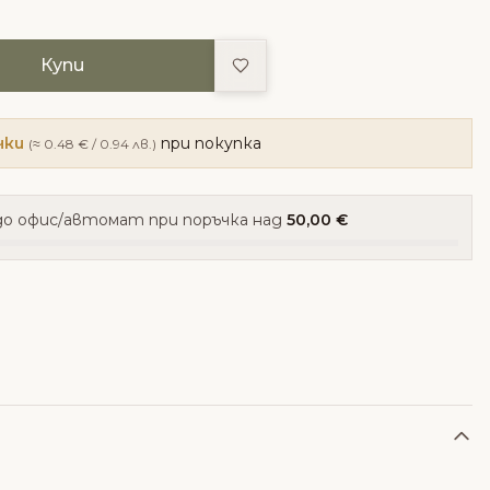
Добави в любими
Купи
чки
при покупка
(≈ 0.48 € / 0.94 лв.)
о офис/автомат при поръчка над
50,00 €