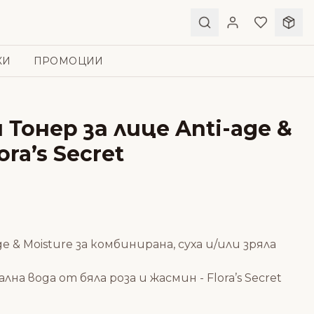
КИ
ПРОМОЦИИ
 Тонер за лице Anti-age &
ora’s Secret
ge & Moisture за комбинирана, суха и/или зряла
лна вода от бяла роза и жасмин - Flora’s Secret