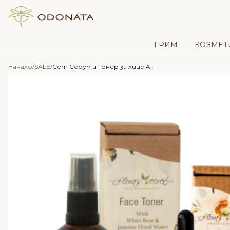
Skip to content
ГРИМ
КОЗМЕТ
Начало
/
SALE
/
Сет Серум и Тонер за лице Anti-age & Moisture – Flora’s Secret