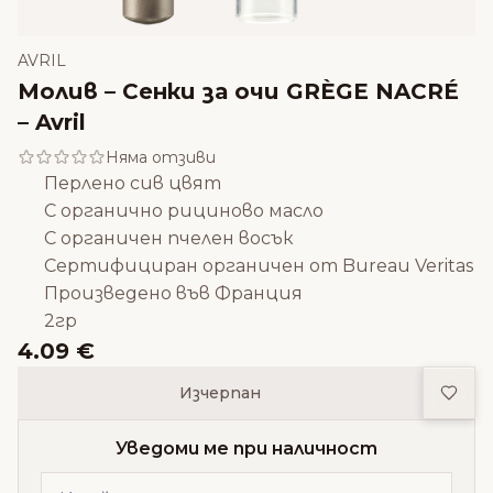
AVRIL
Молив – Сенки за очи GRÈGE NACRÉ
– Avril
Няма отзиви
Перлено сив цвят
С органично рициново масло
С органичен пчелен восък
Сертифициран органичен от Bureau Veritas
Произведено във Франция
2гр
4.09 €
Доба
Изчерпан
Уведоми ме при наличност