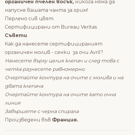
органичен пчелен восък,
никога няма да
напусне вашата чанта за грим!
Перлено сив цвят.
Сертифицирани от Bureau Veritas.
Съвети
Как да нанесете сертифицираният
органичен молив - сенки за очи Avril?
Нанесете върху целия клепач и след това с
четка разнесете равномерно.
Очертайте контура на очите с молива и на
двата клепача
Очертайте контура на очите като очна
линия
Завършете с черна спирала
Произведени във
Франция.