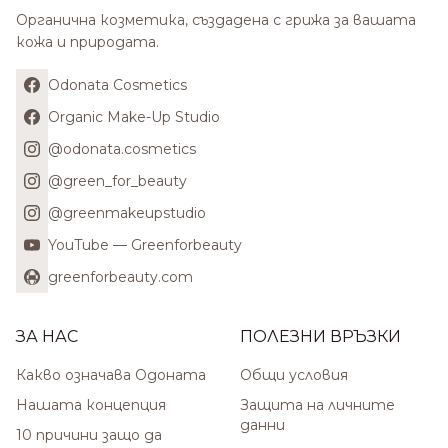
Органична козметика, създадена с грижа за вашата
кожа и природата.
Odonata Cosmetics
Organic Make-Up Studio
@odonata.cosmetics
@green_for_beauty
@greenmakeupstudio
YouTube — Greenforbeauty
greenforbeauty.com
ЗА НАС
ПОЛЕЗНИ ВРЪЗКИ
Какво означава Одоната
Общи условия
Нашата концепция
Защита на личните
данни
10 причини защо да