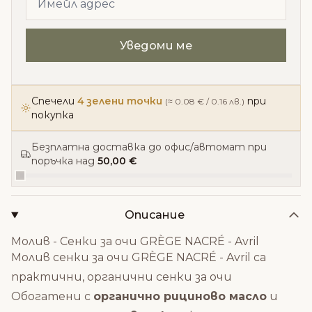
Спечели
4 зелени точки
при
(≈ 0.08 € / 0.16 лв.)
покупка
Безплатна доставка до офис/автомат при
поръчка над
50,00 €
Описание
Молив - Сенки за очи GRÈGE NACRÉ - Avril
Молив сенки за очи GRÈGE NACRÉ - Avril са
практични, органични сенки за очи
Обогатени с
органично рициново масло
и