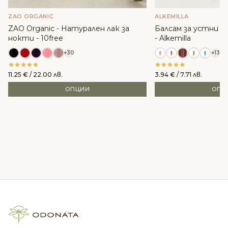
ZAO ORGANIC
ALKEMILLA
ZAO Organic - Натурален лак за
Балсам за устни с м
нокти - 10free
- Alkemilla
+30
+13
11.25
€
/ 22.00 лв.
3.94
€
/ 7.71 лв.
ОПЦИИ
ОПЦ