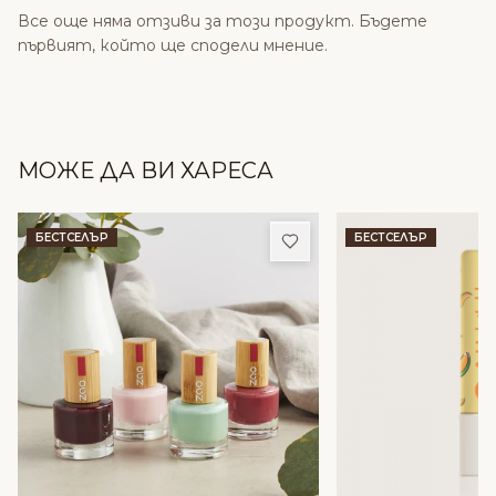
Все още няма отзиви за този продукт. Бъдете
първият, който ще сподели мнение.
МОЖЕ ДА ВИ ХАРЕСА
Добави в любими
БЕСТСЕЛЪР
БЕСТСЕЛЪР