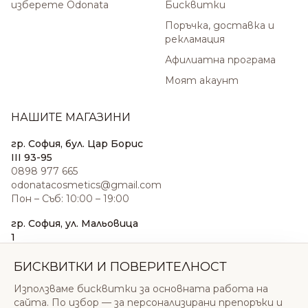
изберете Odonata
Бисквитки
Поръчка, доставка и
рекламация
Афилиатна програма
Моят акаунт
НАШИТЕ МАГАЗИНИ
гр. София, бул. Цар Борис
III 93-95
0898 977 665
odonatacosmetics@gmail.com
Пон – Съб: 10:00 – 19:00
гр. София, ул. Мальовица
1
0876 185 022
sales@odonatacosmetics.com
БИСКВИТКИ И ПОВЕРИТЕЛНОСТ
Пон – Съб: 10:00 – 19:30;
Използваме бисквитки за основната работа на
Нед: 11:00 – 18:00
сайта. По избор — за персонализирани препоръки и