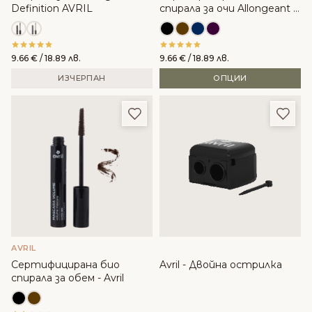
Definition AVRIL
спирала за очи Allongeant -
Avril
9.66
€
/ 18.89 лв.
9.66
€
/ 18.89 лв.
ИЗЧЕРПАН
ОПЦИИ
Добави в любими
Доба
AVRIL
Сертифицирана био
Avril - Двойна острилка
спирала за обем - Avril