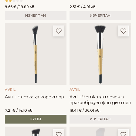
9.66
€
/ 18.89 лв.
2.51
€
/ 4.91 лв.
ИЗЧЕРПАН
ИЗЧЕРПАН
Добави в любими
Доба
AVRIL
AVRIL
Avril - Четка за коректор
Avril - Четка за течен и
прахообразен фон дьо тен
7.21
€
/ 14.10 лв.
18.41
€
/ 36.01 лв.
КУПИ
ИЗЧЕРПАН
Добави в любими
Доба