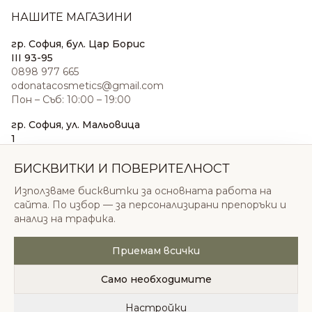
НАШИТЕ МАГАЗИНИ
гр. София, бул. Цар Борис
III 93-95
0898 977 665
odonatacosmetics@gmail.com
Пон – Съб: 10:00 – 19:00
гр. София, ул. Мальовица
1
0876 185 022
sales@odonatacosmetics.com
БИСКВИТКИ И ПОВЕРИТЕЛНОСТ
Пон – Съб: 10:00 – 19:30;
Използваме бисквитки за основната работа на
Нед: 11:00 – 18:00
сайта. По избор — за персонализирани препоръки и
анализ на трафика.
Приемам всички
© 2026 Одоната Козметикс ООД. Всички права
запазени.
Само необходимите
Политика за поверителност
Общи условия
Бисквитки
Настройки