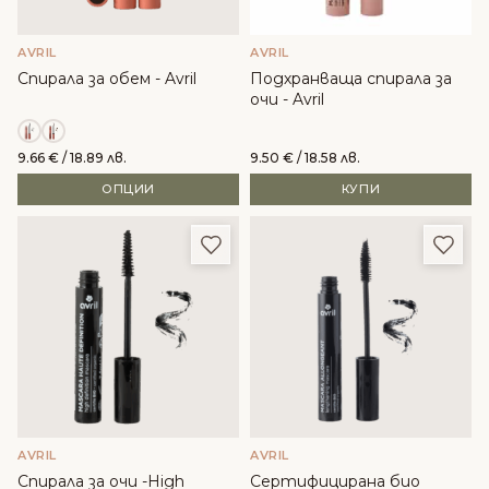
AVRIL
AVRIL
Спирала за обем - Avril
Подхранваща спирала за
очи - Avril
9.66
€
/ 18.89 лв.
9.50
€
/ 18.58 лв.
ОПЦИИ
КУПИ
Добави в любими
Доба
AVRIL
AVRIL
Спирала за очи -High
Сертифицирана био