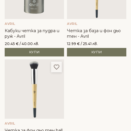
AVRIL
AVRIL
Кабуки четка за пудра и
Четка за база и фон дьо
руж - Avril
тен - Avril
20.45
€
/ 40.00 лв.
12.99
€
/ 25.41 лв.
КУПИ
КУПИ
Добави в любими
AVRIL
Четка за фон дьо тен ball