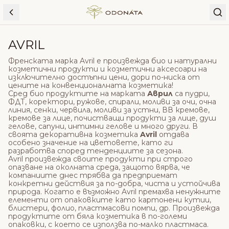
Skip to content
AVRIL
Френската марка Avril е произвежда био и натурални
козметични продукти и козметични аксесоари на
изключително достъпни цени, дори по-ниска от
цените на конвенционалната козметика!
Сред био продуктите на марката
Аврил
са пудри,
ФДТ, коректори, ружове, спирали, моливи за очи, очна
линия, сенки, червила, моливи за устни, ВВ кремове,
кремове за лице, почистващи продукти за лице, душ
гелове, сапуни, интимни гелове и много други. В
своята декоративна козметика
Avril
отдава
особено значение на цветовете, като ги
разработва според тенденциите за сезона.
Avril произвежда своите продукти при строго
опазване на околната среда, защото вярва, че
компаниите днес трябва да предприемат
конкретни действия за по-добра, чиста и устойчива
природа. Когато е възможно Avril премахва ненужните
елементи от опаковките като картонени кутии,
блистери, фолио, пластмасови помпи, др. Произвежда
продуктите от бяла козметика в по-големи
опаковки, с което се използва по-малко пластмаса.