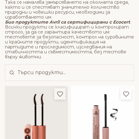
Така се намалява замърсяването на околната среда,
както и се спестяват значително количество
природни и човешки ресурси, необходими за
изработването им.
Био продуктите Avril са сертифицирани с Ecocert
.
Всички продукти се класифицират и контролират
строго, за да се гарантира качеството им:
тестовете за безопасност, контрол на суровините
и крайните продукти, идентификация на
партидите и проследимост, изследвания на
стабилността и съвместимостта, без тестове
върху животни.
Добави в любими
Доба