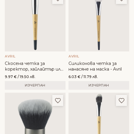
AVRIL
AVRIL
Скосена четка за
Силиконова четка за
коректор, хайлайтър или
нанасяне на маска - Avril
руж - Complexion & powder
9.97
€
/ 19.50 лв.
6.03
€
/ 11.79 лв.
precision- Avril
ИЗЧЕРПАН
ИЗЧЕРПАН
Добави в любими
Доба