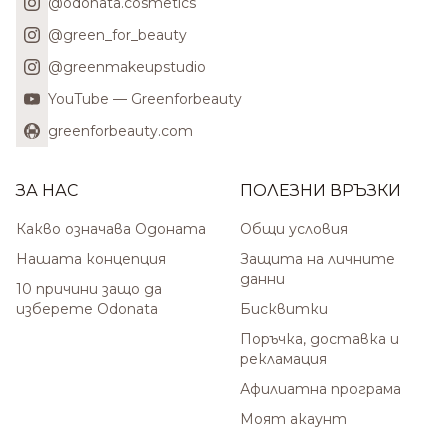
@odonata.cosmetics
@green_for_beauty
@greenmakeupstudio
YouTube — Greenforbeauty
greenforbeauty.com
ЗА НАС
ПОЛЕЗНИ ВРЪЗКИ
Какво означава Одоната
Общи условия
Нашата концепция
Защита на личните
данни
10 причини защо да
изберете Odonata
Бисквитки
Поръчка, доставка и
рекламация
Афилиатна програма
Моят акаунт