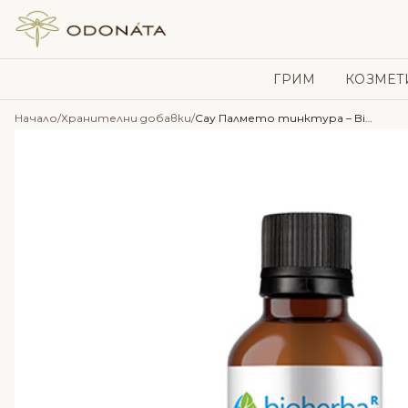
Skip to content
ГРИМ
КОЗМЕТ
Начало
/
Хранителни добавки
/
Сау Палмето тинктура – Bioherba