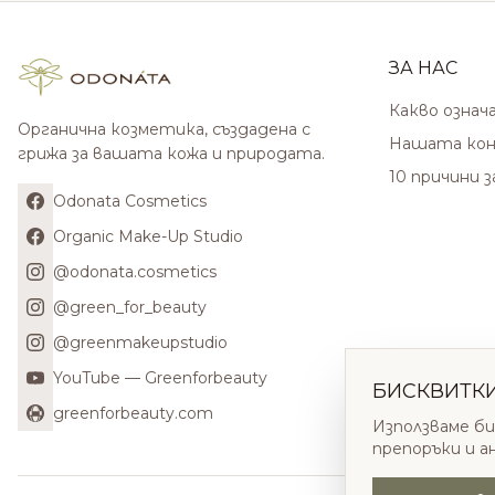
ЗА НАС
Какво означ
Органична козметика, създадена с
Нашата кон
грижа за вашата кожа и природата.
10 причини 
Odonata Cosmetics
Organic Make-Up Studio
@odonata.cosmetics
@green_for_beauty
@greenmakeupstudio
YouTube — Greenforbeauty
БИСКВИТК
greenforbeauty.com
Използваме би
препоръки и а