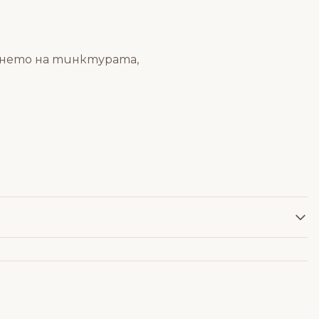
янето на тинктурата,