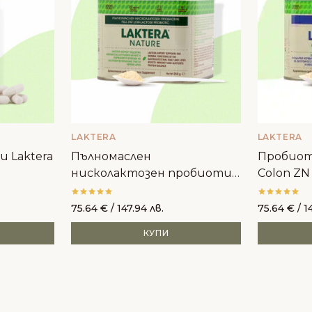
LAKTERA
LAKTERA
 Laktera
Пълномаслен
Пробиоти
нисколактозен пробиотик
Colon ZN
в кутия Laktera Nature
75.64
€
/ 147.94 лв.
75.64
€
/ 1
КУПИ