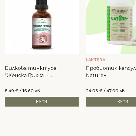
LAKTERA
Билкова тинктура
Пробиотик капсули
"Женска Грижа" -
Nature+
хармонизиране, хормони,
красива кожа
8.49
€
/ 16.60 лв.
24.03
€
/ 47.00 лв.
КУПИ
КУПИ