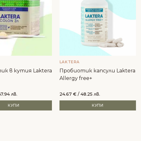
LAKTERA
к в кутия Laktera
Пробиотик капсули Laktera
Allergy free+
47.94 лв.
24.67
€
/ 48.25 лв.
КУПИ
КУПИ