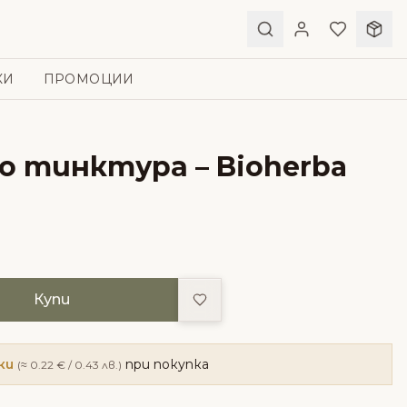
КИ
ПРОМОЦИИ
о тинктура – Bioherba
Добави в любими
Купи
ки
при покупка
(≈ 0.22 € / 0.43 лв.)