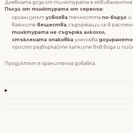
Дневната доза от тинктурата е еквивалентна н
Ползи от тинктурата от сереноа:
организмът
усвоява
течността
по-бързо
и
важните
вещества
, съдържащи се в расте
тинктурата не съдържа алкохол
,
стъклената опаковка
улеснява
дозирането 
просто разбъркайте капките във вода и пий
Продуктът е хранителна добавка.