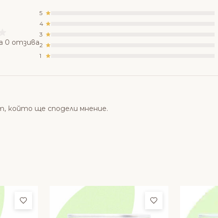
5
4
3
а 0 отзива
2
1
т, който ще сподели мнение.
Добави в любими
Добави в люби