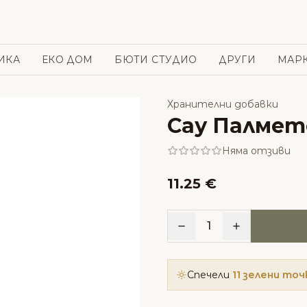
ИКА
ЕКО ДОМ
БЮТИ СТУДИО
ДРУГИ
МАР
Хранителни добавки
Сау Палмет
Няма отзиви
11.25 €
1
Спечели
11 зелени точ