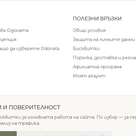
ПОЛЕЗНИ ВРЪЗКИ
ава Одоната
Общи условия
цепция
Защита на личните данни
защо да изберете Odonata
Бисквитки
Поръчка, доставка и рекл
Афилиатна програма
Моят акаунт
И И ПОВЕРИТЕЛНОСТ
сквитки за основната работа на сайта. По избор — за п
нализ на трафика.