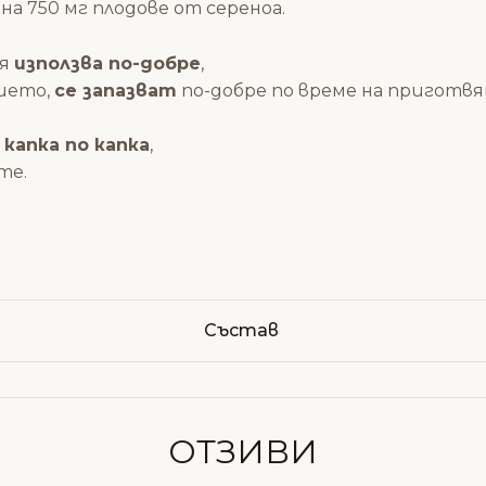
а 750 мг плодове от сереноа.
 я
използва по-добре
,
нието,
се запазват
по-добре по време на приготв
капка по капка
,
те.
Състав
ОТЗИВИ