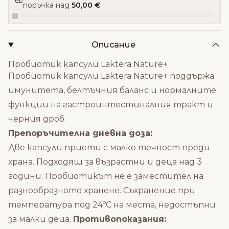
поръчка над
50,00 €
Описание
Пробиотик капсули Laktera Nature+
Пробиотик капсули Laktera Nature+ поддържа
имунитета, белтъчния баланс и нормалните
функции на гастроинтестиналния тракт и
черния дроб.
Препоръчителна дневна доза:
Две капсули приети с малко течност преди
храна. Подходящ за възрастни и деца над 3
години. Пробиотикът не е заместител на
разнообразното хранене. Съхранение при
температура под 24ºС на места, недостъпни
за малки деца.
Противопоказания: