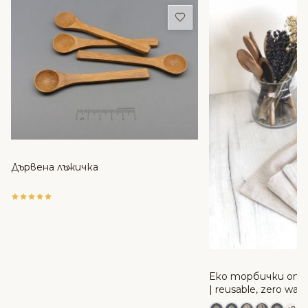
Добави в любими
Дървена лъжичка
Еко торбички от 
| reusable, zero was