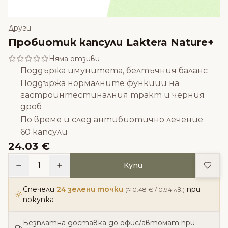
Други
Пробиотик капсули Laktera Nature+
Няма отзиви
Поддържа имунитета, белтъчния баланс
Поддържа нормалните функции на
гастроинтестиналния тракт и черния
дроб
По време и след антибиотично лечение
60 капсули
24.03 €
Доба
1
Купи
Спечели
24 зелени точки
при
(≈ 0.48 € / 0.94 лв.)
покупка
Безплатна доставка до офис/автомат при