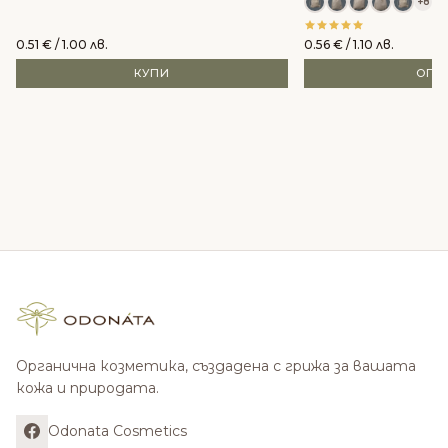
+8
0.51
€
/ 1.00 лв.
0.56
€
/ 1.10 лв.
КУПИ
ОПЦ
Органична козметика, създадена с грижа за вашата
кожа и природата.
Odonata Cosmetics