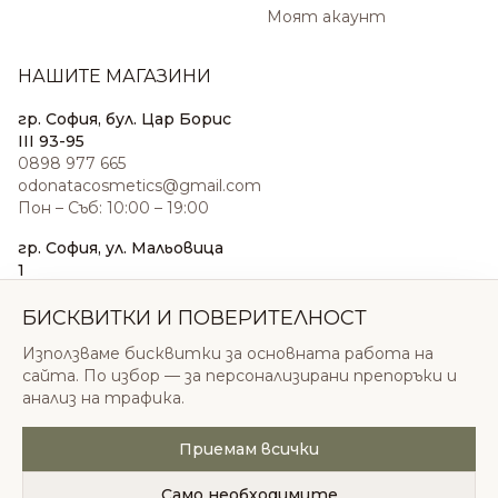
Моят акаунт
НАШИТЕ МАГАЗИНИ
гр. София, бул. Цар Борис
III 93-95
0898 977 665
odonatacosmetics@gmail.com
Пон – Съб: 10:00 – 19:00
гр. София, ул. Мальовица
1
0876 185 022
sales@odonatacosmetics.com
БИСКВИТКИ И ПОВЕРИТЕЛНОСТ
Пон – Съб: 10:00 – 19:30;
Използваме бисквитки за основната работа на
Нед: 11:00 – 18:00
сайта. По избор — за персонализирани препоръки и
анализ на трафика.
Приемам всички
© 2026 Одоната Козметикс ООД. Всички права
запазени.
Само необходимите