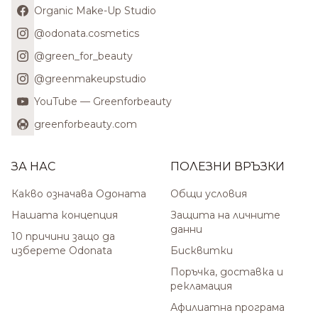
Organic Make-Up Studio
@odonata.cosmetics
@green_for_beauty
@greenmakeupstudio
YouTube — Greenforbeauty
greenforbeauty.com
ЗА НАС
ПОЛЕЗНИ ВРЪЗКИ
Какво означава Одоната
Общи условия
Нашата концепция
Защита на личните
данни
10 причини защо да
изберете Odonata
Бисквитки
Поръчка, доставка и
рекламация
Афилиатна програма