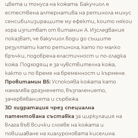
цвета и тонуса на кожата. Бакучиол е
естествена алтернатива на ретинола минус
сенсибилизиращите му ефекти, които някои
хора изпитват от витамин А. Изследвания
показват, че бакучиол води до същите
резултати като ретинола, като по-малко
бръчки, подобрена еластичност и по-гладка
кожа. Подходящ е за чувствителна кожа,
както и по време на бременност и кърмене.
Провитамин B5:
Успокоява кожата като
намалява дразненето, възпалението,
зачервяванията и сърбежа.
3D хидратация чрез специална
патентована съставка
за циркулация на
влага във всички слоеве на кожата и
повишаване на хиалуроновата киселина.