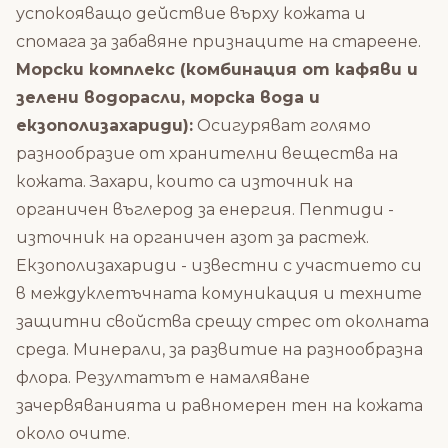
успокояващо действие върху кожата и
спомага за забавяне признаците на стареене.
Морски комплекс (комбинация от кафяви и
зелени водорасли, морска вода и
екзополизахариди):
Осигуряват голямо
разнообразие от хранителни вещества на
кожата. Захари, които са източник на
органичен въглерод за енергия. Пептиди -
източник на органичен азот за растеж.
Екзополизахариди - известни с участието си
в междуклетъчната комуникация и техните
защитни свойства срещу стрес от околната
среда. Минерали, за развитие на разнообразна
флора. Резултатът е намаляване
зачервяванията и равномерен тен на кожата
около очите.