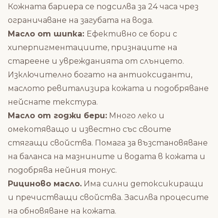
Кожната бариера се подсилва за 24 часа чрез
ограничаване на загубата на вода.
Масло от шипка:
Ефективно се бори с
хиперпигментациите, признаците на
стареене и уврежданията от слънцето.
Изключително богато на антиоксиданти,
маслото ревитализира кожата и подобряване
нейснате текстура.
Масло от годжи бери:
Много леко и
омекотяващо и известно със своите
стягащи свойства. Помага за възстановяване
на баланса на мазнините и водата в кожата и
подобрява нейния тонус.
Рициново масло.
Има силни детоксикиращи
и пречистващи свойства. Засилва процесите
на обновяване на кожата.