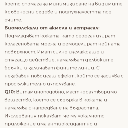
което спомага за минимизиране на видимите
кръвоносни съдове и подпухналостта под
очите.
Биомолекули от акмела и астрагал:
Подмладяват кожата, като реорганизират
колагеновата мрежа и ремоделират нейната
повърхност. Имат силно изглаждащо и
стягащо действие, намаляват дълбоките
бръчки и заличават фините линии. С
незабавен повдигащ ефект, който се засилва с
продължително използване.
Q10:
Витаминоподобно, мастноразтворимо
вещество, което се съдържа в кожата и
намалява с напредване на възрастта.
Изследвания показват, че му локалното
приложение има антиоксидантно и