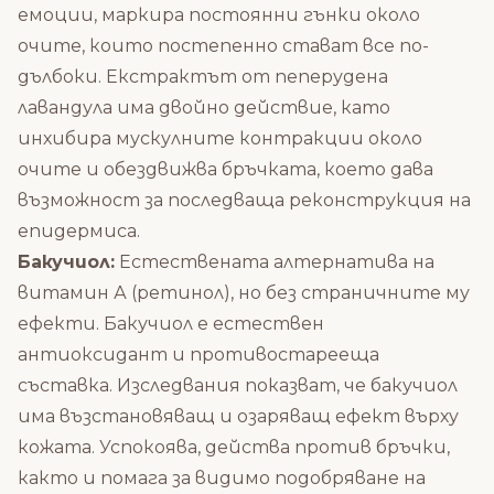
емоции, маркира постоянни гънки около
очите, които постепенно стават все по-
дълбоки. Екстрактът от пеперудена
лавандула има двойно действие, като
инхибира мускулните контракции около
очите и обездвижва бръчката, което дава
възможност за последваща реконструкция на
епидермиса.
Бакучиол:
Естествената алтернатива на
витамин А (ретинол), но без страничните му
ефекти. Бакучиол е естествен
антиоксидант и противостарееща
съставка. Изследвания показват, че бакучиол
има възстановяващ и озаряващ ефект върху
кожата. Успокоява, действа против бръчки,
както и помага за видимо подобряване на