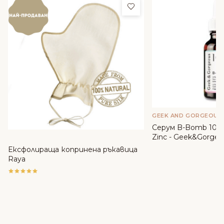
Добави в любими
GEEK AND GORGEOUS
Серум B-Bomb 10% 
Zinc - Geek&Gorgeo
Ексфолираща копринена ръкавица
Raya