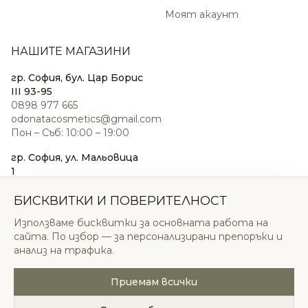
Моят акаунт
НАШИТЕ МАГАЗИНИ
гр. София, бул. Цар Борис
III 93-95
0898 977 665
odonatacosmetics@gmail.com
Пон – Съб: 10:00 – 19:00
гр. София, ул. Мальовица
1
0876 185 022
sales@odonatacosmetics.com
БИСКВИТКИ И ПОВЕРИТЕЛНОСТ
Пон – Съб: 10:00 – 19:30;
Използваме бисквитки за основната работа на
Нед: 11:00 – 18:00
сайта. По избор — за персонализирани препоръки и
анализ на трафика.
Приемам всички
© 2026 Одоната Козметикс ООД. Всички права
запазени.