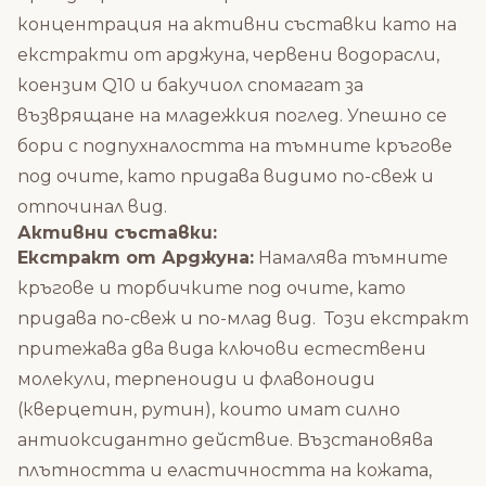
концентрация на активни съставки като на
екстракти от арджуна, червени водорасли,
коензим Q10 и бакучиол спомагат за
възврящане на младежкия поглед. Упешно се
бори с подпухналостта на тъмните кръгове
под очите, като придава видимо по-свеж и
отпочинал вид.
Активни съставки:
Екстракт от Арджуна:
Намалява тъмните
кръгове и торбичките под очите, като
придава по-свеж и по-млад вид. Този екстракт
притежава два вида ключови естествени
молекули, терпеноиди и флавоноиди
(кверцетин, рутин), които имат силно
антиоксидантно действие. Възстановява
плътността и еластичността на кожата,