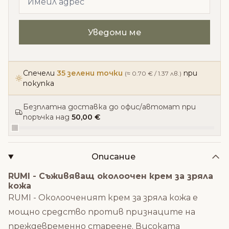
Спечели
35 зелени точки
при
(≈ 0.70 € / 1.37 лв.)
покупка
Безплатна доставка до офис/автомат при
поръчка над
50,00 €
Описание
RUMI - Съживяващ околоочен крем за зряла
кожа
RUMI - Околооченият крем за зряла кожа е
мощно средство против признаците на
преждевременно стареене. Високата