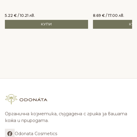
5.22
€
/ 10.21 лв.
8.69
€
/ 17.00 лв.
КУПИ
КУ
Органична козметика, създадена с грижа за вашата
кожа и природата.
Odonata Cosmetics