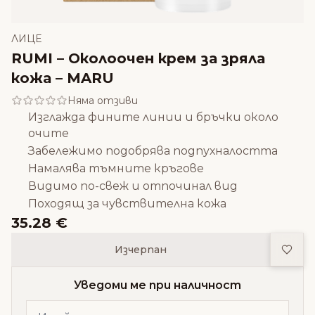
ЛИЦЕ
RUMI – Околоочен крем за зряла
кожа – MARU
Няма отзиви
Изглажда фините линии и бръчки около
очите
Забележимо подобрява подпухналостта
Намалява тъмните кръгове
Видимо по-свеж и отпочинал вид
Походящ за чувствителна кожа
35.28 €
Доба
Изчерпан
Уведоми ме при наличност