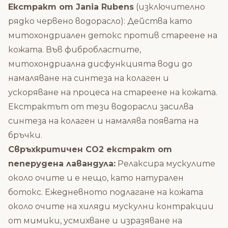
Екстракт от Jania Rubens
(изключително
рядко червено водорасло): Действа като
митохондриален детокс против стареене на
кожата. Във фибробластите,
митохондриална дисфункцията води до
намаляване на синтеза на колаген и
ускоряване на процеса на стареене на кожата.
Екстрактът от тези водорасли засилва
синтеза на колаген и намалява появата на
бръчки.
Свръхкритичен CO2 екстракт от
пеперудена лавандула:
Релаксира мускулите
около очите и е нещо, като натурален
ботокс. Ежедневното подлагане на кожата
около очите на хиляди мускулни контракции
от мимики, усмихване и изразяване на