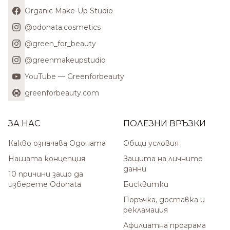
Organic Make-Up Studio
@odonata.cosmetics
@green_for_beauty
@greenmakeupstudio
YouTube — Greenforbeauty
greenforbeauty.com
ЗА НАС
ПОЛЕЗНИ ВРЪЗКИ
Какво означава Одоната
Общи условия
Нашата концепция
Защита на личните
данни
10 причини защо да
изберете Odonata
Бисквитки
Поръчка, доставка и
рекламация
Афилиатна програма