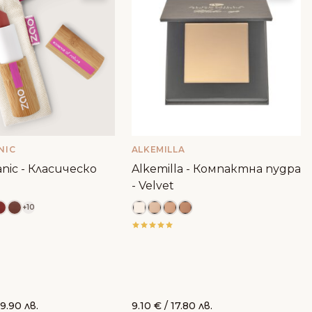
NIC
ALKEMILLA
nic - Класическо
Alkemilla - Компактна пудра
- Velvet
+10
9.90 лв.
9.10
€
/ 17.80 лв.