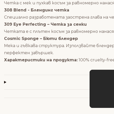
Четка с мек и пухкав косъм за равномерно нанас
308 Blend - Блендинг четка
Специално разработената заострена глава на ч
309 Eye Perfecting – Четка за сенки
Четката е с плътен косъм за равномерно нанася
Cosmic Sponge – Бюти блендер
Мека и гъвкава структура. Използвайте блендер
перфектен завършек.
Характеристики на продукта:
100% cruelty-fre