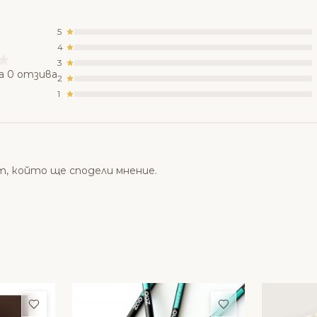
5
4
3
а 0 отзива
2
1
т, който ще сподели мнение.
Добави в любими
Добави в люби