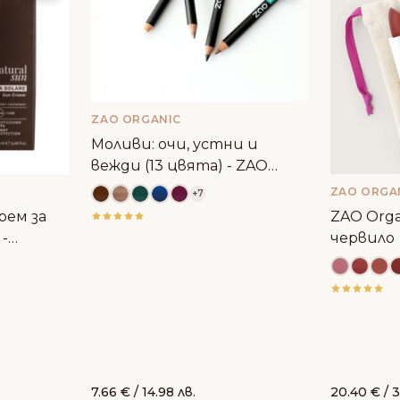
ZAO ORGANIC
Моливи: очи, устни и
вежди (13 цвята) - ZAO
Organic
ZAO ORGA
+7
рем за
ZAO Orga
 -
червило
7.66
€
/ 14.98 лв.
20.40
€
/ 3