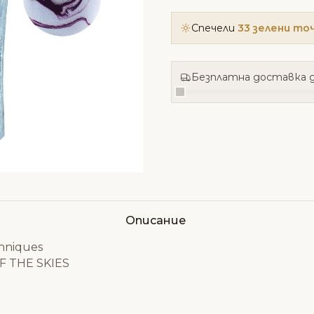
Спечели
33 зелени то
Безплатна доставка д
Описание
hniques
F THE SKIES