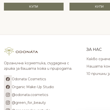
КУПИ
КУПИ
ЗА НАС
Какво означ
Органична козметика, създадена с
Нашата кон
грижа за вашата кожа и природата.
10 причини 
Odonata Cosmetics
Organic Make-Up Studio
@odonata.cosmetics
@green_for_beauty