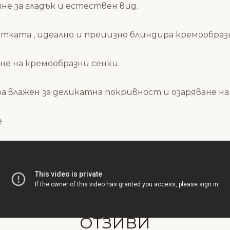
яне за гладък и естествен вид.
етката , идеално и прецизно блиндира кремообраз
не на кремообразни сенки.
а влажен за деликатна покривност и озаряване на
e
Състав
ОТЗИВИ