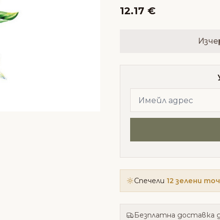
12.17 €
Изче
Спечели
12 зелени то
Безплатна доставка д