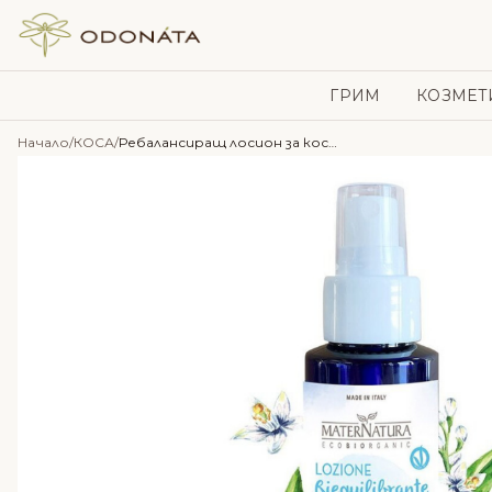
Skip to content
ГРИМ
КОЗМЕТ
Начало
/
КОСА
/
Ребалансиращ лосион за коса с портокалов цвят – MaterNatura