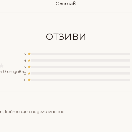
Състав
ОТЗИВИ
5
4
3
а 0 отзива
2
1
т, който ще сподели мнение.