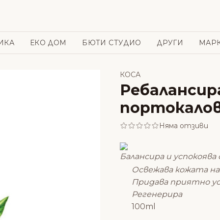
ИКА
ЕКО ДОМ
БЮТИ СТУДИО
ДРУГИ
МАР
КОСА
Ребалансира
портокалов 
Няма отзиви
Балансира и успокоява 
Освежава кожата на
Придава приятно у
Регенерира
100ml