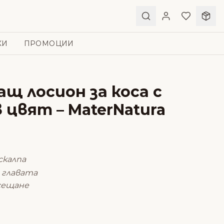
КИ
ПРОМОЦИИ
щ лосион за коса с
цвят – MaterNatura
скалпа
 главата
сещане