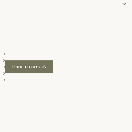
0
0
Напиши отзив
0
0
0