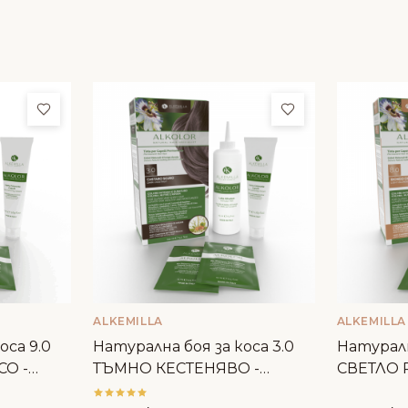
Добави в любими
Добави в люби
ALKEMILLA
ALKEMILLA
оса 9.0
Натурална боя за коса 3.0
Натуралн
СО -
ТЪМНО КЕСТЕНЯВО -
СВЕТЛО Р
Alkemilla