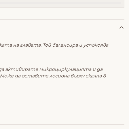
жата на главата. Той балансира и успокоява
а да активирате микроциркулацията и да
оже да оставите лосиона върху скалпа в