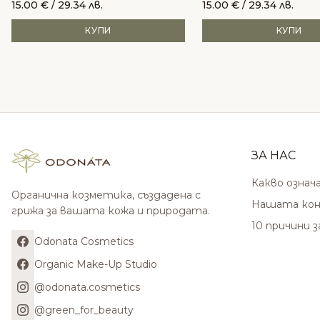
15.00
€
/ 29.34 лв.
15.00
€
/ 29.34 лв.
КУПИ
КУПИ
ЗА НАС
Какво означ
Органична козметика, създадена с
Нашата кон
грижа за вашата кожа и природата.
10 причини 
Odonata Cosmetics
Organic Make-Up Studio
@odonata.cosmetics
@green_for_beauty