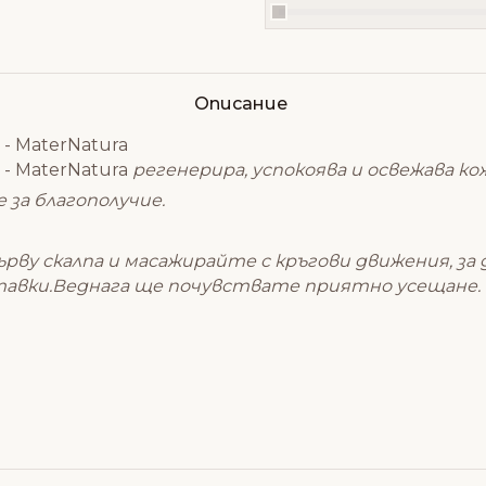
Описание
- MaterNatura
- MaterNatura
регенерира, успокоява и освежава ко
за благополучие.
ърву скалпа и масажирайте с кръгови движения, з
вки.Веднага ще почувствате приятно усещане. М