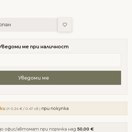
Добави в любими
рпан
Уведоми ме при наличност
чки
при покупка
(≈ 0.24 € / 0.47 лв.)
о офис/автомат при поръчка над
50,00 €