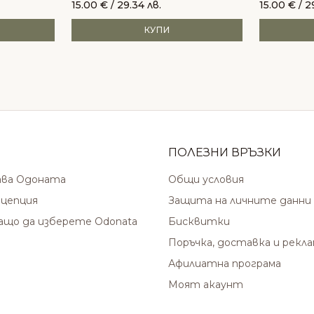
15.00
€
/ 29.34 лв.
15.00
€
/ 2
КУПИ
ПОЛЕЗНИ ВРЪЗКИ
ава Одоната
Общи условия
цепция
Защита на личните данни
защо да изберете Odonata
Бисквитки
Поръчка, доставка и рекл
Афилиатна програма
Моят акаунт