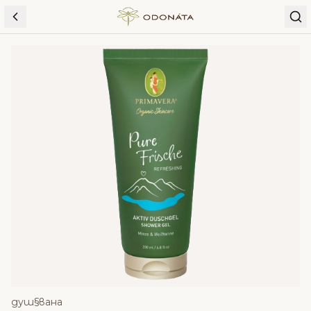
Skip to content
душ§вана