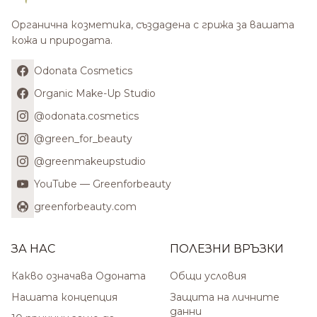
Органична козметика, създадена с грижа за вашата
кожа и природата.
Odonata Cosmetics
Organic Make-Up Studio
@odonata.cosmetics
@green_for_beauty
@greenmakeupstudio
YouTube — Greenforbeauty
greenforbeauty.com
ЗА НАС
ПОЛЕЗНИ ВРЪЗКИ
Какво означава Одоната
Общи условия
Нашата концепция
Защита на личните
данни