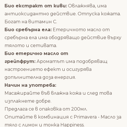
Био екстракт от киви:
Овлажнява, има
антиоксидантно действие. Отпуска кожата.
Богат на витамин С.
Био сребърна ела:
Етеричното масло от
сребърна ела има ободряващо действие върху
тялото и сетивата.
Био етерично масло от
грейпфрут:
Ароматът има подобряващ
настроението ефект и осигурява
допълнителна доза енергия.
Начин на употреба:
Масажирайте във влажна кожа и след това
изплакнете добре.
Предлага се в опаковка от 200мл.
Опитайте в комбинация с
Primavera - Масло за
тяло с лимон и тонка Happiness
.