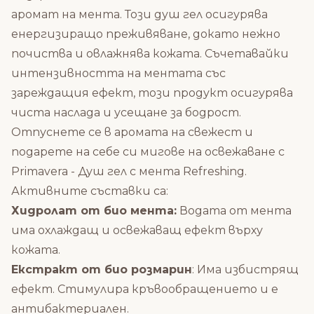
аромат на мента. Този душ гел осигурява
енергизиращо преживяване, докато нежно
почиства и овлажнява кожата. Съчетавайки
интензивността на ментата със
зареждащия ефект, този продукт осигурява
чиста наслада и усещане за бодрост.
Отпуснете се в аромата на свежест и
подарете на себе си мигове на освежаване с
Primavera - Душ гел с мента Refreshing.
Активните съставки са:
Хидролат от био мента:
Водата от мента
има охлаждащ и освежаващ ефект върху
кожата.
Екстракт от био розмарин
: Има избистрящ
ефект. Стимулира кръвообращението и е
антибактериален.