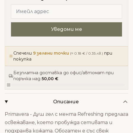
Спечели
9 зелени точки
при
(≈ 0.18 € / 0.35 лв.)
покупка
Безплатна доставка до офис/автомат при
поръчка над
50,00 €
Описание
Primavera - Душ гел с мента Refreshing предлага
освежаване, което пробужда сетивата и
подхранва кожата. Обогатен е със свеж