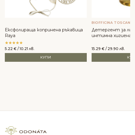
BIOFFICINA TOSCANA
Ексфолираща копринена ръкавица
Детергент за лиц
Raya
интимна хигиена - B
5.22
€
/ 10.21 лв.
15.29
€
/ 29.90 лв.
КУПИ
КУ