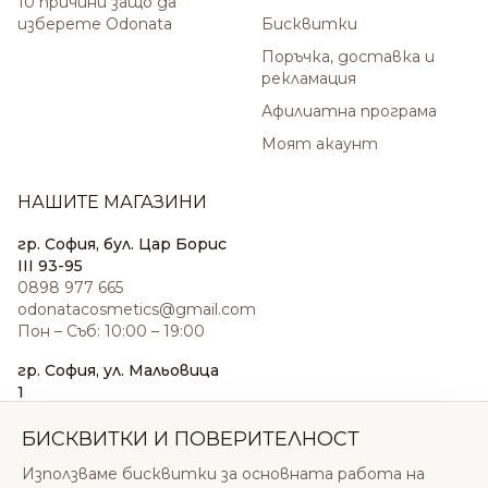
10 причини защо да
изберете Odonata
Бисквитки
Поръчка, доставка и
рекламация
Афилиатна програма
Моят акаунт
НАШИТЕ МАГАЗИНИ
гр. София, бул. Цар Борис
III 93-95
0898 977 665
odonatacosmetics@gmail.com
Пон – Съб: 10:00 – 19:00
гр. София, ул. Мальовица
1
0876 185 022
sales@odonatacosmetics.com
БИСКВИТКИ И ПОВЕРИТЕЛНОСТ
Пон – Съб: 10:00 – 19:30;
Използваме бисквитки за основната работа на
Нед: 11:00 – 18:00