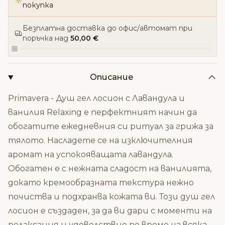
покупка
Безплатна доставка до офис/автомат при
поръчка над
50,00 €
Описание
Primavera - Душ гел лосион с Лавандула и
ванилия Relaxing е перфектният начин да
обогатите ежедневния си ритуал за грижа за
тялото. Насладете се на изключителния
аромат на успокояващата лавандула.
Обогатен е с нежната сладост на ванилията,
докато кремообразната текстура нежно
почиства и подхранва кожата ви. Този душ гел
лосион е създаден, за да ви дари с моменти на
релаксация и удоволствие по време на всяка