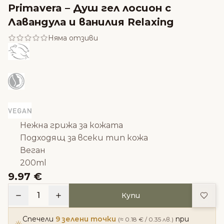
Primavera – Душ гел лосион с
Лавандула и ванилия Relaxing
Няма отзиви
Нежна грижа за кожата
Подходящ за всеки тип кожа
Веган
200ml
9.97 €
Доба
1
Купи
Спечели
9 зелени точки
при
(≈ 0.18 € / 0.35 лв.)