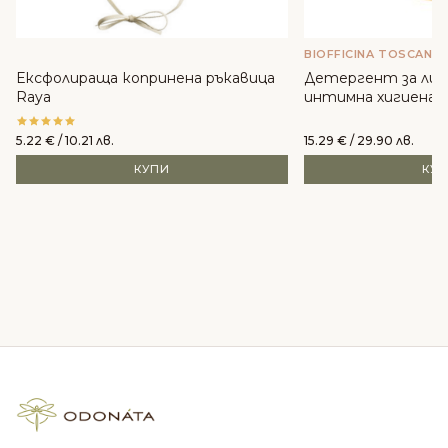
BIOFFICINA TOSCANA
Ексфолираща копринена ръкавица
Детергент за лиц
Raya
интимна хигиена - B
5.22
€
/ 10.21 лв.
15.29
€
/ 29.90 лв.
КУПИ
КУ