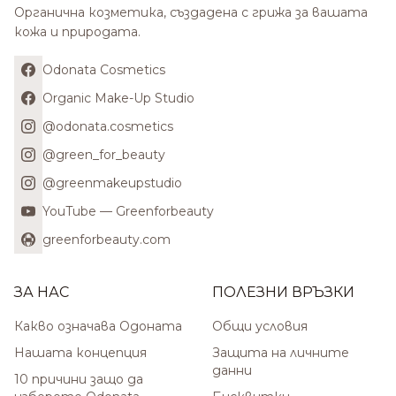
Органична козметика, създадена с грижа за вашата
кожа и природата.
Odonata Cosmetics
Organic Make-Up Studio
@odonata.cosmetics
@green_for_beauty
@greenmakeupstudio
YouTube — Greenforbeauty
greenforbeauty.com
ЗА НАС
ПОЛЕЗНИ ВРЪЗКИ
Какво означава Одоната
Общи условия
Нашата концепция
Защита на личните
данни
10 причини защо да