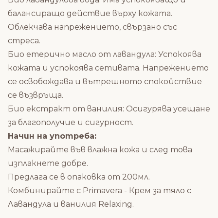
балансиращо действие върху кожата.
Облекчава напрежението, свързано със
стреса.
Био етерично масло от лавандула: Успокоява
кожата и успокоява сетивата. Напрежението
се освобождава и вътрешното спокойствие
се възвръща.
Био екстракт от ванилия: Осигурява усещане
за благополучие и сигурност.
Начин на употреба:
Масажирайте във влажна кожа и след това
изплакнете добре.
Предлага се в опаковка от 200мл.
Комбинирайте с
Primavera - Крем за тяло с
Лавандула и ванилия Relaxing
.