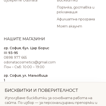
изберете Odonata
Бисквитки
Поръчка, доставка и
рекламация
Афилиатна програма
Моят акаунт
НАШИТЕ МАГАЗИНИ
гр. София, бул. Цар Борис
III 93-95
0898 977 665
odonatacosmetics@gmail.com
Пон – Съб: 10:00 – 19:00
гр. София, ул. Мальовица
1
0876 185 022
sales@odonatacosmetics.com
БИСКВИТКИ И ПОВЕРИТЕЛНОСТ
Пон – Съб: 10:00 – 19:30;
Използваме бисквитки за основната работа на
Нед: 11:00 – 18:00
сайта. По избор — за персонализирани препоръки и