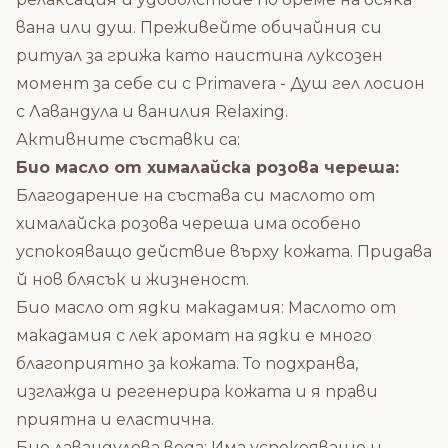
вана или душ. Преживейте обичайния си
ритуал за грижа като наистина луксозен
момент за себе си с Primavera - Душ гел лосион
с Лавандула и ванилия Relaxing.
Активните съставки са:
Био масло от хималайска розова череша:
Благодарение на състава си маслото от
хималайска розова череша има особено
успокояващо действие върху кожата. Придава
й нов блясък и жизненост.
Био масло от ядки макадамия: Маслото от
макадамия с лек аромат на ядки е много
благоприятно за кожата. То подхранва,
изглажда и регенерира кожата и я прави
приятна и еластична.
Био лавандулова вода: Има успокояващо и