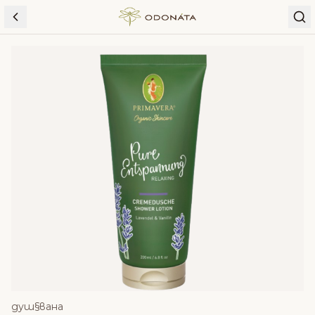
Skip to content
душ§вана