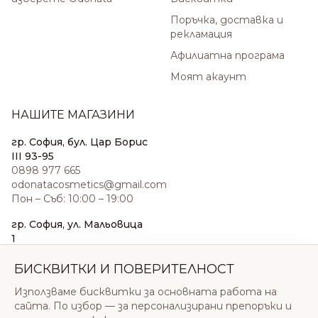
Поръчка, доставка и
рекламация
Афилиатна програма
Моят акаунт
НАШИТЕ МАГАЗИНИ
гр. София, бул. Цар Борис
III 93-95
0898 977 665
odonatacosmetics@gmail.com
Пон – Съб: 10:00 – 19:00
гр. София, ул. Мальовица
1
0876 185 022
sales@odonatacosmetics.com
БИСКВИТКИ И ПОВЕРИТЕЛНОСТ
Пон – Съб: 10:00 – 19:30;
Използваме бисквитки за основната работа на
Нед: 11:00 – 18:00
сайта. По избор — за персонализирани препоръки и