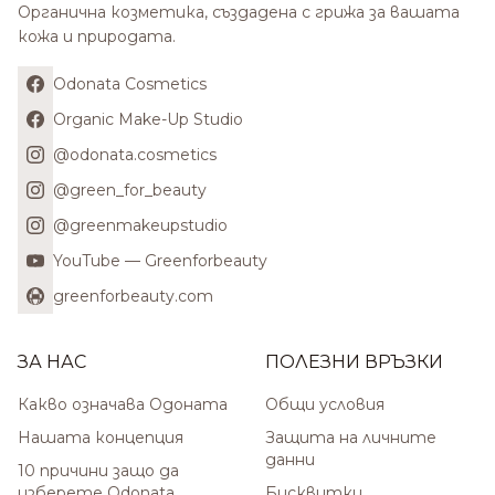
Органична козметика, създадена с грижа за вашата
кожа и природата.
Odonata Cosmetics
Organic Make-Up Studio
@odonata.cosmetics
@green_for_beauty
@greenmakeupstudio
YouTube — Greenforbeauty
greenforbeauty.com
ЗА НАС
ПОЛЕЗНИ ВРЪЗКИ
Какво означава Одоната
Общи условия
Нашата концепция
Защита на личните
данни
10 причини защо да
изберете Odonata
Бисквитки