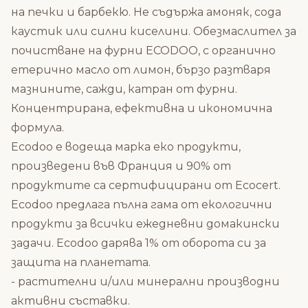
на печки и барбекю. Не съдържа амоняк, сода
каустик или силни киселини. Обезмаслител за
почистване на фурни ECODOO, с органично
етерично масло от лимон, бързо разтваря
мазнините, сажди, катран от фурни.
Концентрирана, ефективна и икономична
формула.
Ecodoo е водеща марка еко продукти,
произведени във Франция и 90% от
продуктите са сертифицирани от Ecocert.
Ecodoo предлага пълна гама от екологични
продукти за всички ежедневни домакински
задачи. Ecodoo дарява 1% от оборота си за
защита на планетата.
- растителни и/или минерални производни
активни съставки.