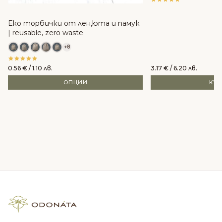
Еко торбички от лен,юта и памук
| reusable, zero waste
+8
0.56
€
/ 1.10 лв.
3.17
€
/ 6.20 лв.
ОПЦИИ
КУ