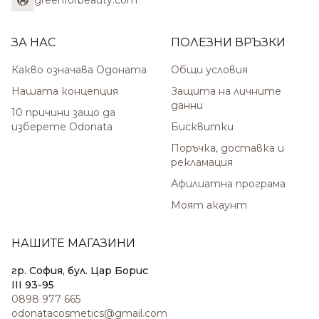
greenforbeauty.com
ЗА НАС
ПОЛЕЗНИ ВРЪЗКИ
Какво означава Одоната
Общи условия
Нашата концепция
Защита на личните
данни
10 причини защо да
изберете Odonata
Бисквитки
Поръчка, доставка и
рекламация
Афилиатна програма
Моят акаунт
НАШИТЕ МАГАЗИНИ
гр. София, бул. Цар Борис
III 93-95
0898 977 665
odonatacosmetics@gmail.com