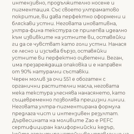
интензивно, продължително носене и
пигментация. Със своето ултраматово
покритие, ви дава перфектно оформени и
бляскави устни. Неговата иновативна,
ултра-фина текстура се прилепва идеално
към извивките на устните ви, оставяйки
ги да се чувстват като голи устни. Нанася
се лесно и изсъхва бързо, оставяйки
устните ви перфектно оцветени. Веган,
има презареждаща опаковка и е направен
от 90% натурални съставки.
Черен молив за очи 551 е обогатен с
органични растителни масла, неговата
мека текстура улеснява нанасянето, като
същевременно позволява прецизни линии.
Неговата ултра-пигментирана формула
предлага чист и интензивен резултат.
Дървесината на моливите Zao е PEFC
сертифициран калифорнийски кедър,