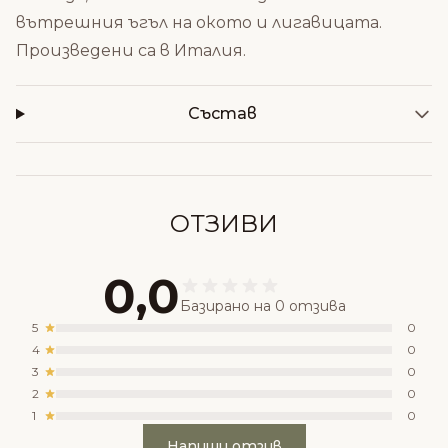
вътрешния ъгъл на окото и лигавицата.
Произведени са в Италия.
Състав
ОТЗИВИ
0,0
Базирано на 0 отзива
5
0
4
0
3
0
2
0
1
0
Напиши отзив