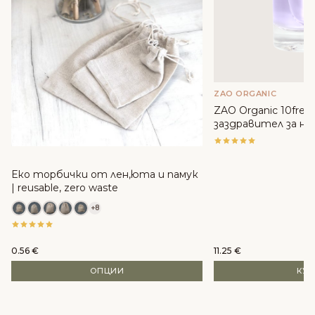
ZAO ORGANIC
ZAO Organic 10free
заздравител за но
Еко торбички от лен,юта и памук
| reusable, zero waste
+8
0.56
€
11.25
€
ОПЦИИ
КУ