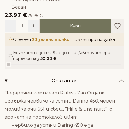
Веган
23.97 €
29.96 €
Доба
1
Купи
Спечели
23 зелени точки
при покупка
(≈ 0.46 €)
Безплатна доставка до офис/автомат при
поръчка над
50,00 €
Описание
Подаръчен комплект Rubis - Zao Organic
съдържа червило за устни Daring 450, черен
молив за очи 551 и свещ "Mille & une nuits" с
аромат на портокалов цвят.
Червило за устни Daring 450 е за