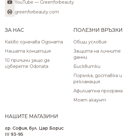
YouTube — Greenforbeauty
greenforbeauty.com
ЗА НАС
ПОЛЕЗНИ ВРЪЗКИ
Какво означава Одоната
Общи условия
Нашата концепция
Защита на личните
данни
10 причини защо да
изберете Odonata
Бисквитки
Поръчка, доставка и
рекламация
Афилиатна програма
Моят акаунт
НАШИТЕ МАГАЗИНИ
гр. София, бул. Цар Борис
III 93-95