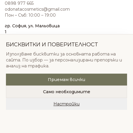
0898 977 665
odonatacosmetics@gmail.com
Пон – Съб: 10:00 – 19:00
гр. София, ул. Мальовица
1
0876 185 022
sales@odonatacosmetics.com
БИСКВИТКИ И ПОВЕРИТЕЛНОСТ
Пон – Съб: 10:00 – 19:30;
Използваме бисквитки за основната работа на
Нед: 11:00 – 18:00
сайта. По избор — за персонализирани препоръки и
анализ на трафика.
Приемам всички
© 2026 Одоната Козметикс ООД. Всички права
запазени.
Само необходимите
Политика за поверителност
Общи условия
Бисквитки
Настройки
Начало
Категории
Любими
Количка
Профил