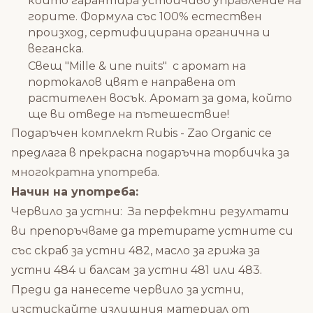
който гарантира устойчиво управление на
горите. Формула със 100% естествен
произход, сертифицирана органична и
веганска.
Свещ "Mille & une nuits" с аромат на
портокалов цвят е направена от
растителен восък. Аромат за дома, който
ще ви отведе на пътешествие!
Подаръчен комплект Rubis - Zao Organic се
предлага в прекрасна подаръчна торбичка за
многократна употреба.
Начин на употреба:
Червило за устни: За перфектни резултати
ви препоръчваме да третирате устните си
със скраб за устни 482, масло за грижа за
устни 484 и балсам за устни 481 или 483.
Преди да нанесете червило за устни,
изстискайте излишния материал от