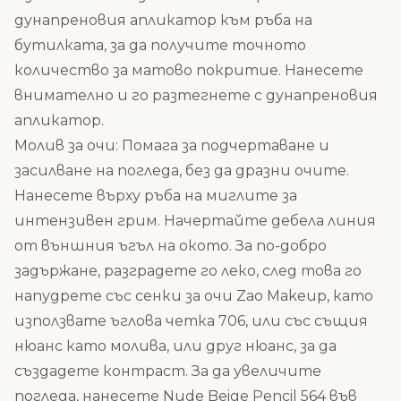
дунапреновия апликатор към ръба на
бутилката, за да получите точното
количество за матово покритие. Нанесете
внимателно и го разтегнете с дунапреновия
апликатор.
Молив за очи: Помага за подчертаване и
засилване на погледа, без да дразни очите.
Нанесете върху ръба на миглите за
интензивен грим. Начертайте дебела линия
от външния ъгъл на окото. За по-добро
задържане, разградете го леко, след това го
напудрете със сенки за очи Zao Makeup, като
използвате ъглова четка 706, или със същия
нюанс като молива, или друг нюанс, за да
създадете контраст. За да увеличите
погледа, нанесете Nude Beige Pencil 564 във