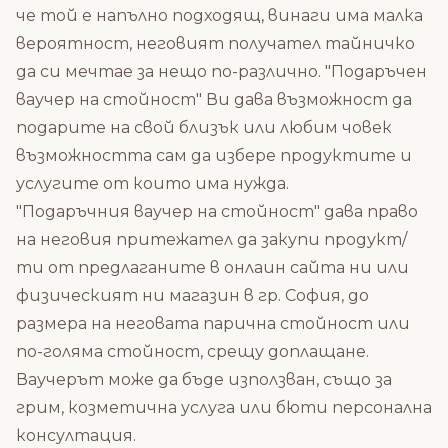
че той е напълно подходящ, винаги има малка
вероятност, неговият получател тайничко
да си мечтае за нещо по-различно. "Подаръчен
ваучер на стойност" Ви дава възможност да
подарите на свой близък или любим човек
възможността сам да избере продуктите и
услугите от които има нужда.
"Подаръчния ваучер на стойност" дава право
на неговия притежател да закупи продукт/
ти от предлаганите в онлаин сайта ни или
физическият ни магазин в гр. София, до
размера на неговата парична стойност или
по-голяма стойност, срещу доплащане.
Ваучерът може да бъде използван, също за
грим, козметична услуга или бюти персонална
консултация.