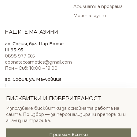
Афилиатна програма
Моят акаунт
НАШИТЕ МАГАЗИНИ
гр. София, бул. Цар Борис
III 93-95
0898 977 665
odonatacosmetics@gmail.com
Пон – Съб: 10:00 – 19:00
гр. София, ул. Мальовица
1
0876 185 022
sales@odonatacosmetics.com
БИСКВИТКИ И ПОВЕРИТЕЛНОСТ
Пон – Съб: 10:00 – 19:30;
Използваме бисквитки за основната работа на
Нед: 11:00 – 18:00
сайта. По избор — за персонализирани препоръки и
анализ на трафика.
Приемам всички
© 2026 Одоната Козметикс ООД. Всички права