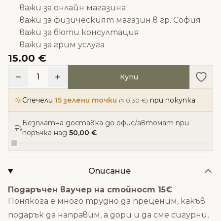
важи за онлайн магазина
важи за физическият магазин в гр. София
важи за бюти консултация
важи за грим услуга
15.00 €
Доба
1
Купи
Спечели
15 зелени точки
при покупка
(≈ 0.30 €)
Безплатна доставка до офис/автомат при
поръчка над
50,00 €
Описание
Подаръчен ваучер на стойност 15€
Понякога е много трудно да преценим, какъв
подарък да направим, а дори и да сме сигурни,