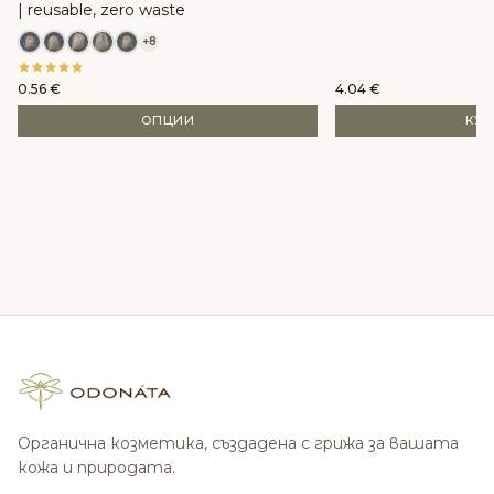
| reusable, zero waste
+8
0.56
€
4.04
€
ОПЦИИ
КУ
Органична козметика, създадена с грижа за вашата
кожа и природата.