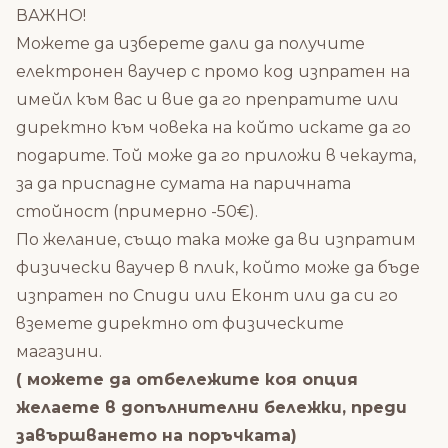
ВАЖНО!
Можете да изберете дали да получите
електронен ваучер с промо код изпратен на
имейл към вас и вие да го препратите или
директно към човека на който искате да го
подарите. Той може да го приложи в чекаута,
за да приспадне сумата на паричната
стойност (примерно -50€).
По желание, също така може да ви изпратим
физически ваучер в плик, който може да бъде
изпратен по Спиди или Еконт или да си го
вземете директно от физическите
магазини.
( можете да отбележите коя опция
желаете в допълнителни бележки, преди
завършването на поръчката)