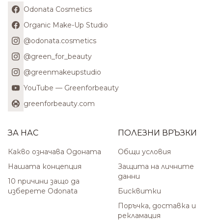
Odonata Cosmetics
Organic Make-Up Studio
@odonata.cosmetics
@green_for_beauty
@greenmakeupstudio
YouTube — Greenforbeauty
greenforbeauty.com
ЗА НАС
ПОЛЕЗНИ ВРЪЗКИ
Какво означава Одоната
Общи условия
Нашата концепция
Защита на личните
данни
10 причини защо да
изберете Odonata
Бисквитки
Поръчка, доставка и
рекламация