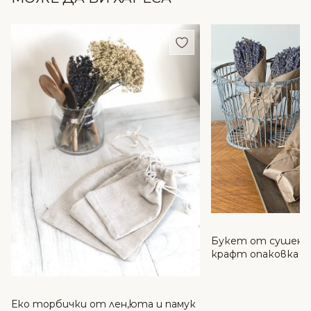
Добави в любими
Букет от сушена 
крафт опаковка | 
декорация,чай и к
Еко торбички от лен,юта и памук